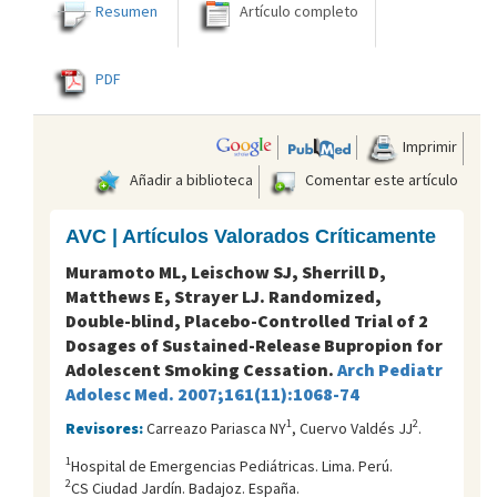
Resumen
Artículo completo
PDF
Imprimir
Añadir a biblioteca
Comentar este artículo
AVC | Artículos Valorados Críticamente
Muramoto ML, Leischow SJ, Sherrill D,
Matthews E, Strayer LJ. Randomized,
Double-blind, Placebo-Controlled Trial of 2
Dosages of Sustained-Release Bupropion for
Adolescent Smoking Cessation.
Arch Pediatr
Adolesc Med. 2007;161(11):1068-74
1
2
Revisores:
Carreazo Pariasca NY
, Cuervo Valdés JJ
.
1
Hospital de Emergencias Pediátricas. Lima. Perú.
2
CS Ciudad Jardín. Badajoz. España.