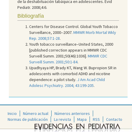
de la deshabituación tabáquica en adolescentes. Evid
Pediatr. 2008;4:6.
Bibliografía
Centers for Disease Control. Global Youth Tobacco
Surveillance, 2000--2007.
MMWR Morb Mortal Wkly
Rep. 2008;57:1-28
.
Youth tobacco surveillance–United States, 2000
[published correction appears in MMWR CDC
Surveill Summ. 2001;50(46):1036].
MMWR CDC
Surveill Summ. 2001;50:1-84
.
Upadhyaya HP, Brady KT, Wang W. Bupropion SR in
adolescents with comorbid ADHD and nicotine
dependence: a pilot study.
J Am Acad Child
Adolesc Psychiatry. 2004; 43:199-205
.
Inicio
Número actual
Números anteriores
Normas de publicación
La revista
Mapa
RSS
Contacto