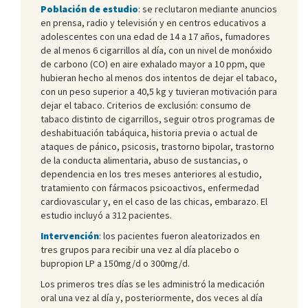
Población de estudio
: se reclutaron mediante anuncios
en prensa, radio y televisión y en centros educativos a
adolescentes con una edad de 14 a 17 años, fumadores
de al menos 6 cigarrillos al día, con un nivel de monóxido
de carbono (CO) en aire exhalado mayor a 10 ppm, que
hubieran hecho al menos dos intentos de dejar el tabaco,
con un peso superior a 40,5 kg y tuvieran motivación para
dejar el tabaco. Criterios de exclusión: consumo de
tabaco distinto de cigarrillos, seguir otros programas de
deshabituación tabáquica, historia previa o actual de
ataques de pánico, psicosis, trastorno bipolar, trastorno
de la conducta alimentaria, abuso de sustancias, o
dependencia en los tres meses anteriores al estudio,
tratamiento con fármacos psicoactivos, enfermedad
cardiovascular y, en el caso de las chicas, embarazo. El
estudio incluyó a 312 pacientes.
Intervención
: los pacientes fueron aleatorizados en
tres grupos para recibir una vez al día placebo o
bupropion LP a 150mg/d o 300mg/d.
Los primeros tres días se les administró la medicación
oral una vez al día y, posteriormente, dos veces al día