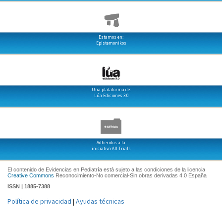
Estamos en:
Epistemonikos
Una plataforma de:
Lúa Ediciones 3.0
Adheridos a la
iniciativa All Trials
El contenido de Evidencias en Pediatría está sujeto a las condiciones de la licencia
Creative Commons
Reconocimiento-No comercial-Sin obras derivadas 4.0 España
ISSN | 1885-7388
Política de privacidad
|
Ayudas técnicas