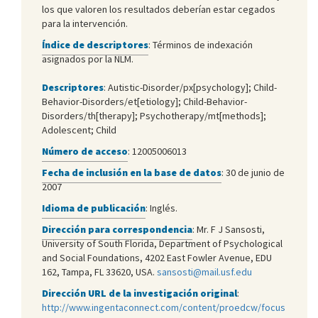
los que valoren los resultados deberían estar cegados
para la intervención.
Índice de descriptores
: Términos de indexación
asignados por la NLM.
Descriptores
: Autistic-Disorder/px[psychology]; Child-
Behavior-Disorders/et[etiology]; Child-Behavior-
Disorders/th[therapy]; Psychotherapy/mt[methods];
Adolescent; Child
Número de acceso
: 12005006013
Fecha de inclusión en la base de datos
: 30 de junio de
2007
Idioma de publicación
: Inglés.
Dirección para correspondencia
: Mr. F J Sansosti,
University of South Florida, Department of Psychological
and Social Foundations, 4202 East Fowler Avenue, EDU
162, Tampa, FL 33620, USA.
sansosti@mail.usf.edu
Dirección URL de la investigación original
:
http://www.ingentaconnect.com/content/proedcw/focus