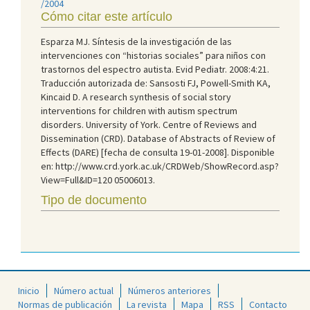
/2004
Cómo citar este artículo
Esparza MJ. Síntesis de la investigación de las
intervenciones con “historias sociales” para niños con
trastornos del espectro autista. Evid Pediatr. 2008:4:21.
Traducción autorizada de: Sansosti FJ, Powell-Smith KA,
Kincaid D. A research synthesis of social story
interventions for children with autism spectrum
disorders. University of York. Centre of Reviews and
Dissemination (CRD). Database of Abstracts of Review of
Effects (DARE) [fecha de consulta 19-01-2008]. Disponible
en: http://www.crd.york.ac.uk/CRDWeb/ShowRecord.asp?
View=Full&ID=120 05006013.
Tipo de documento
Inicio
Número actual
Números anteriores
Normas de publicación
La revista
Mapa
RSS
Contacto