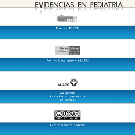
Premio MEDES 2012
Premio a la transparencia del SNS
Avalado por:
Asociación Latinoamericana
de Pediatría
Licencias Creative Commons