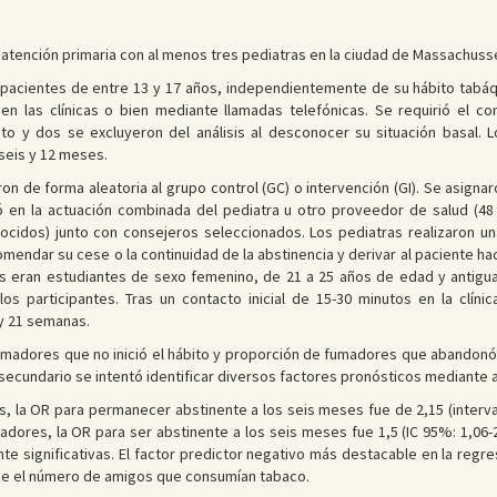
e atención primaria con al menos tres pediatras en la ciudad de Massachuss
pacientes de entre 13 y 17 años, independientemente de su hábito tabáqu
n las clínicas o bien mediante llamadas telefónicas. Se requirió el c
o y dos se excluyeron del análisis al desconocer su situación basal. L
 seis y 12 meses.
ron de forma aleatoria al grupo control (GC) o intervención (GI). Se asigna
ió en la actuación combinada del pediatra u otro proveedor de salud (4
ocidos) junto con consejeros seleccionados. Los pediatras realizaron una
endar su cese o la continuidad de la abstinencia y derivar al paciente hac
s eran estudiantes de sexo femenino, de 21 a 25 años de edad y antigua
os participantes. Tras un contacto inicial de 15-30 minutos en la clíni
 y 21 semanas.
umadores que no inició el hábito y proporción de fumadores que abandonó
secundario se intentó identificar diversos factores pronósticos mediante an
s, la OR para permanecer abstinente a los seis meses fue de 2,15 (interval
madores, la OR para ser abstinente a los seis meses fue 1,5 (IC 95%: 1,06-
 significativas. El factor predictor negativo más destacable en la regres
e el número de amigos que consumían tabaco.