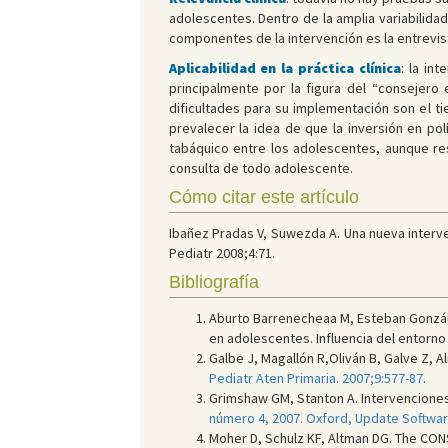
adolescentes. Dentro de la amplia variabilid
componentes de la intervención es la entrevis
Aplicabilidad en la práctica clínica
: la in
principalmente por la figura del “consejero
dificultades para su implementación son el ti
prevalecer la idea de que la inversión en pol
tabáquico entre los adolescentes, aunque re
consulta de todo adolescente.
Cómo citar este artículo
Ibañez Pradas V, Suwezda A. Una nueva interve
Pediatr 2008;4:71.
Bibliografía
Aburto Barrenecheaa M, Esteban Gonzále
en adolescentes. Influencia del entorno f
Galbe J, Magallón R,Oliván B, Galve Z, 
Pediatr Aten Primaria. 2007;9:577-87
.
Grimshaw GM, Stanton A. Intervenciones
número 4, 2007. Oxford, Update Softwar
Moher D, Schulz KF, Altman DG. The CON