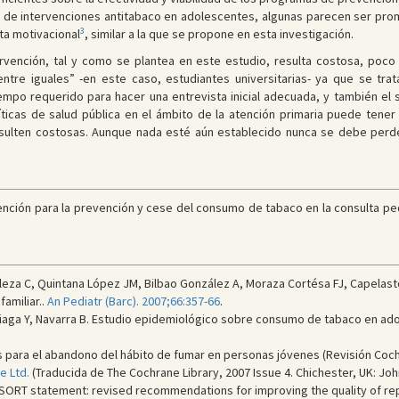
ad de intervenciones antitabaco en adolescentes, algunas parecen ser p
3
ta motivacional
, similar a la que se propone en esta investigación.
tervención, tal y como se plantea en este estudio, resulta costosa, poco 
 entre iguales” -en este caso, estudiantes universitarias- ya que se t
empo requerido para hacer una entrevista inicial adecuada, y también el 
íticas de salud pública en el ámbito de la atención primaria puede tener
sulten costosas. Aunque nada esté aún establecido nunca se debe perder
nción para la prevención y cese del consumo de tabaco en la consulta ped
za C, Quintana López JM, Bilbao González A, Moraza Cortésa FJ, Capelast
amiliar..
An Pediatr (Barc). 2007;66:357-66
.
Aliaga Y, Navarra B. Estudio epidemiológico sobre consumo de tabaco en ad
 para el abandono del hábito de fumar en personas jóvenes (Revisión Coch
e Ltd
.
(Traducida de The Cochrane Library, 2007 Issue 4. Chichester, UK: John
SORT statement: revised recommendations for improving the quality of repo