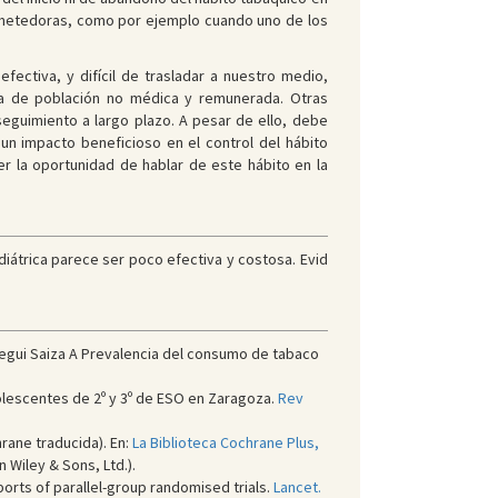
rometedoras, como por ejemplo cuando uno de los
efectiva, y difícil de trasladar a nuestro medio,
rata de población no médica y remunerada. Otras
seguimiento a largo plazo. A pesar de ello, debe
 un impacto beneficioso en el control del hábito
 la oportunidad de hablar de este hábito en la
iátrica parece ser poco efectiva y costosa. Evid
egui Saiza A Prevalencia del consumo de tabaco
olescentes de 2º y 3º de ESO en Zaragoza.
Rev
rane traducida). En:
La Biblioteca Cochrane Plus,
 Wiley & Sons, Ltd.).
rts of parallel-group randomised trials.
Lancet.