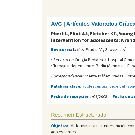
AVC | Artículos Valorados Críti
Pbert L, Flint AJ, Fletcher KE, Young
intervention for adolescents: A rand
1
2
Revisores:
Ibáñez Pradas V
, Suwezda A
.
1
Servicio de Cirugía Pediátrica. Hospital Gener
2
Trabajo independiente. Berlí­n (Alemania). Esp
Correspondencia:
Vicente Ibáñez Pradas. Corr
Palabras clave:
adolescentes
;
cese del taba
Fecha de recepción:
/08/2008
Fecha de a
Resumen Estructurado
Objetivo
: determinar si una intervención com
adolescentes.