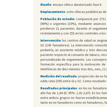
Diseño
: ensayo clínico aleatorizado fase II.
Emplazamiento
: ocho clínicas pediátricas d
Población de estudio
: compuesta por 2711 
(90%) o urgentes (10%), mediante anuncios e
perdieron 21 pacientes durante el seguimient
reclutamiento y con 25$ en los controles a los
Intervención
: los centros de salud se asigna
GC (145 fumadores). La intervención consist
pediatría, un asistente médico y tres descon
paciente respecto al consumo de tabaco, recom
personalizada de seguimiento. Los consejero
formación específica para la motivación de l
telefónicas de diez minutos tras dos, seis, 12
Medición del resultado
: proporción de no f
odds ratio (OR) entre GI y GC. Como resultado 
Resultados principales
: en los no fumadore
año fue de 1,64 (IC 95%: 1,01-2,67). En los fu
entre ambos grupos no fueron estadísticamente
tanto en no fumadores como en fumadores, fu