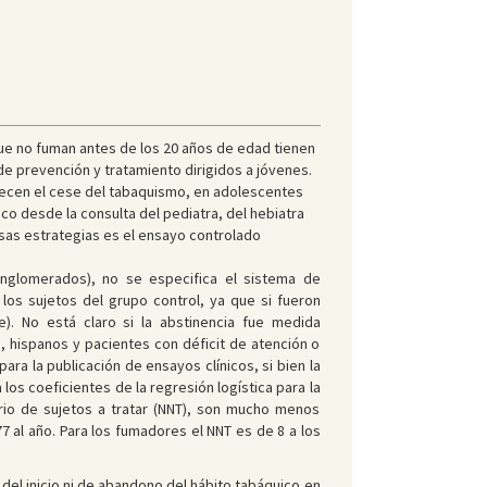
ue no fuman antes de los 20 años de edad tienen
e prevención y tratamiento dirigidos a jóvenes.
orecen el cese del tabaquismo, en adolescentes
co desde la consulta del pediatra, del hebiatra
esas estrategias es el ensayo controlado
onglomerados), no se especifica el sistema de
os sujetos del grupo control, ya que si fueron
). No está claro si la abstinencia fue medida
hispanos y pacientes con déficit de atención o
para la publicación de ensayos clínicos, si bien la
los coeficientes de la regresión logística para la
rio de sujetos a tratar (NNT), son mucho menos
7 al año. Para los fumadores el NNT es de 8 a los
 del inicio ni de abandono del hábito tabáquico en