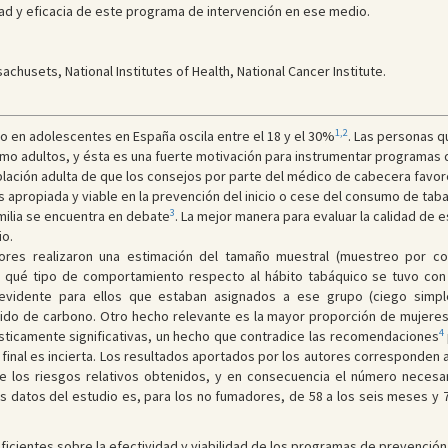
dad y eficacia de este programa de intervención en ese medio.
achusets, National Institutes of Health, National Cancer Institute.
1,2
co en adolescentes en España oscila entre el 18 y el 30%
. Las personas q
o adultos, y ésta es una fuerte motivación para instrumentar programas d
población adulta de que los consejos por parte del médico de cabecera fav
apropiada y viable en la prevención del inicio o cese del consumo de taba
3
milia se encuentra en debate
. La mejor manera para evaluar la calidad de 
io.
tores realizaron una estimación del tamaño muestral (muestreo por c
 qué tipo de comportamiento respecto al hábito tabáquico se tuvo con l
 evidente para ellos que estaban asignados a ese grupo (ciego simple
o de carbono. Otro hecho relevante es la mayor proporción de mujeres, 
4
dísticamente significativas, un hecho que contradice las recomendaciones
 final es incierta. Los resultados aportados por los autores corresponden a 
ue los riesgos relativos obtenidos, y en consecuencia el número necesa
os datos del estudio es, para los no fumadores, de 58 a los seis meses y 7
ficientes sobre la efectividad y viabilidad de los programas de prevención