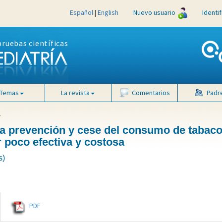
Español
|
English
Nuevo usuario
Identi
pruebas científicas
Temas
La revista
Comentarios
Padr
4
la prevención y cese del consumo de tabaco
r poco efectiva y costosa
s)
PDF