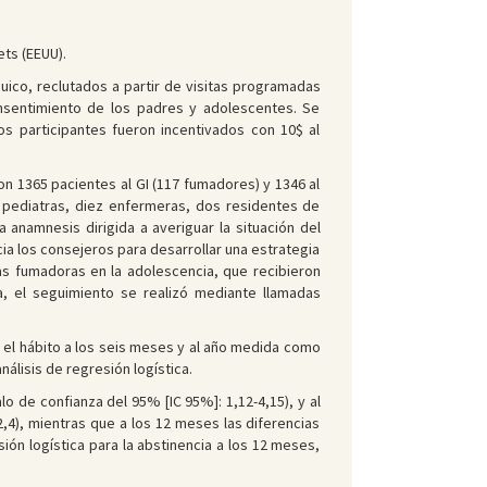
ets (EEUU).
ico, reclutados a partir de visitas programadas
onsentimiento de los padres y adolescentes. Se
os participantes fueron incentivados con 10$ al
ron 1365 pacientes al GI (117 fumadores) y 1346 al
8 pediatras, diez enfermeras, dos residentes de
 anamnesis dirigida a averiguar la situación del
ia los consejeros para desarrollar una estrategia
s fumadoras en la adolescencia, que recibieron
ca, el seguimiento se realizó mediante llamadas
 el hábito a los seis meses y al año medida como
álisis de regresión logística.
o de confianza del 95% [IC 95%]: 1,12-4,15), y al
2,4), mientras que a los 12 meses las diferencias
ión logística para la abstinencia a los 12 meses,