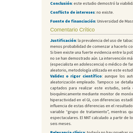
Conclusión
: este estudio demostró la viabili
Conflicto de intereses
: no existe.
Fuente de financiación
: Universidad de Mass
Comentario Crítico
Justificación
: la prevalencia del uso de taba
menos probabilidad de comenzar a hacerlo com
Si bien existe una fuerte evidencia entre la 
no se han demostrado aún. La intervención más 
(especialista en adolescencia) o médico de fa
aleatorio, metodología utilizada en este estud
Validez o rigor científico
: aunque los au
aleatorización empleado. Tampoco se detalla
captados para realizar este estudio, sería
bioquímicamente mediante monitor de monóxid
hiperactividad en el GI, con diferencias esta
influencia de estas diferencias en el resultado
variable “grupo de tratamiento”, mientras q
espectaculares. El NNT calculado a partir de l
seis meses.
Relevancia clínica
: todavía no hay pruebas su