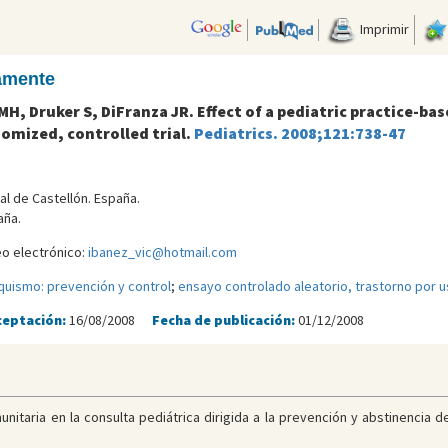
Imprimir
camente
 MH, Druker S, DiFranza JR. Effect of a pediatric practice-
omized, controlled trial.
Pediatrics. 2008;121:738-47
al de Castellón. España.
aña.
eo electrónico:
ibanez_vic@hotmail.com
quismo: prevención y control
;
ensayo controlado aleatorio, trastorno por 
ceptación:
16/08/2008
Fecha de publicación:
01/12/2008
unitaria en la consulta pediátrica dirigida a la prevención y abstinencia