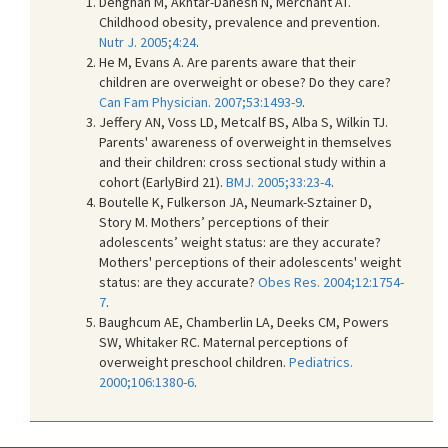
Dehghan M, Akhtar-Danesh N, Merchant AT.
Childhood obesity, prevalence and prevention.
Nutr J. 2005;4:24
.
He M, Evans A. Are parents aware that their
children are overweight or obese? Do they care?
Can Fam Physician. 2007;53:1493-9
.
Jeffery AN, Voss LD, Metcalf BS, Alba S, Wilkin TJ.
Parents' awareness of overweight in themselves
and their children: cross sectional study within a
cohort (EarlyBird 21).
BMJ. 2005;33:23-4
.
Boutelle K, Fulkerson JA, Neumark-Sztainer D,
Story M. Mothers’ perceptions of their
adolescents’ weight status: are they accurate?
Mothers' perceptions of their adolescents' weight
status: are they accurate?
Obes Res. 2004;12:1754-
7
.
Baughcum AE, Chamberlin LA, Deeks CM, Powers
SW, Whitaker RC. Maternal perceptions of
overweight preschool children.
Pediatrics.
2000;106:1380-6
.