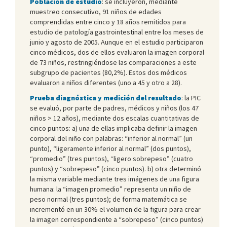
Población de estudio
: se incluyeron, mediante
muestreo consecutivo, 91 niños de edades
comprendidas entre cinco y 18 años remitidos para
estudio de patología gastrointestinal entre los meses de
junio y agosto de 2005. Aunque en el estudio participaron
cinco médicos, dos de ellos evaluaron la imagen corporal
de 73 niños, restringiéndose las comparaciones a este
subgrupo de pacientes (80,2%). Estos dos médicos
evaluaron a niños diferentes (uno a 45 y otro a 28).
Prueba diagnóstica y medición del resultado
: la PIC
se evaluó, por parte de padres, médicos y niños (los 47
niños > 12 años), mediante dos escalas cuantitativas de
cinco puntos: a) una de ellas implicaba definir la imagen
corporal del niño con palabras: “inferior al normal” (un
punto), “ligeramente inferior al normal” (dos puntos),
“promedio” (tres puntos), “ligero sobrepeso” (cuatro
puntos) y “sobrepeso” (cinco puntos). b) otra determinó
la misma variable mediante tres imágenes de una figura
humana: la “imagen promedio” representa un niño de
peso normal (tres puntos); de forma matemática se
incrementó en un 30% el volumen de la figura para crear
la imagen correspondiente a “sobrepeso” (cinco puntos)