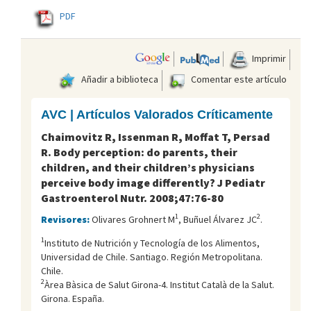
PDF
Imprimir
Añadir a biblioteca
Comentar este artículo
AVC | Artículos Valorados Críticamente
Chaimovitz R, Issenman R, Moffat T, Persad
R. Body perception: do parents, their
children, and their children’s physicians
perceive body image differently? J Pediatr
Gastroenterol Nutr. 2008;47:76-80
1
2
Revisores:
Olivares Grohnert M
, Buñuel Álvarez JC
.
1
Instituto de Nutrición y Tecnología de los Alimentos,
Universidad de Chile. Santiago. Región Metropolitana.
Chile.
2
Àrea Bàsica de Salut Girona-4. Institut Català de la Salut.
Girona. España.