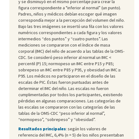
y se disminuyó en el mismo porcentaje para crear la
figura correspondiente a "inferior al normal” (un punto).
Padres, niños y médicos debían escoger qué imagen
correspondía mejor a la percepción del volumen del niño.
Bajo las tres imágenes se insertó una fila con los valores
numéricos correspondientes a cada figura y los valores
intermedios “dos puntos” y “cuatro puntos”. Las
mediciones se compararon con el índice de masa
corporal (IMC) del niño de acuerdo a las tablas de la OMS-
CDC. Se consideró peso inferior al normal un IMC <
percentil (P) 15; normopeso un IMC entre P15 y P85;
sobrepeso un IMC entre P85 y P95, y obesidad un IMC ≥
P95. Los médicos no participaron en el diseño de las
escalas de PIC. Éstas fueron puntuadas antes de
determinar el IMC del niño. Las escalas no fueron
cumplimentadas por todos los participantes, existiendo
pérdidas en algunas comparaciones. Las categorías de
las escalas se compararon con las categorías de las
tablas de la OMS-CDC “peso inferior al normal”,
“normopeso”, “sobrepeso” y “obesidad”.
Resultados principales
: según los valores de
referencia del IMC, 6,4% (n = 5) de los niños presentaban