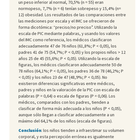
un peso inferior al normal, 70,5% (n = 55) eran
normopeso, 7,7% (n = 6) tenían sobrepeso y 15,4% (n=
12) obesidad. Los resultados de las comparaciones entre
las mediciones por escala y el IMC se ofrecieron de
forma dicotómica: “preciso/no preciso”. Utilizando la
escala de PIC mediante palabras, y usando los valores
del IMC como referencia, los médicos clasificaron
adecuadamente 47 de 76 niños (61,8%; P < 0,05), los
padres 41 de 75 (54,7%; P < 0,05) y los propios niños > 12
años 25 de 45 (55,6%; P < 0,05). Utilizando la escala de
figuras, los médicos clasificaron adecuadamente 50 de
78 niños (64,1%; P < 0,05), los padres 36 de 78 (46,2%; P
< 0,05) y los niños 23 de 47 (48,9%; P < 0,05). No
existieron diferencias significativas entre médicos,
padres y niños en la valoración de la PIC con escala de
palabras (P = 0,64) o escala de figuras (P = 0,06). Los
médicos, comparados con los padres, tienden a
clasificar de forma más adecuada a los niños (P < 0,05),
aunque sólo llegan a clasificar adecuadamente a un
máximo del 64,1% de los niños (escala de figuras).
Conclusión
: los niños tienden a infraestimar su volumen
corporal, y esta percepción errónea es igualmente