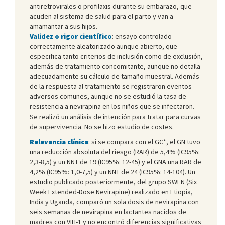
antiretrovirales o profilaxis durante su embarazo, que
acuden al sistema de salud para el parto y van a
amamantar a sus hijos.
Validez o rigor científico
: ensayo controlado
correctamente aleatorizado aunque abierto, que
especifica tanto criterios de inclusión como de exclusión,
además de tratamiento concomitante, aunque no detalla
adecuadamente su cálculo de tamaño muestral. Además
de la respuesta al tratamiento se registraron eventos
adversos comunes, aunque no se estudió la tasa de
resistencia a nevirapina en los niños que se infectaron.
Se realizó un análisis de intención para tratar para curvas
de supervivencia. No se hizo estudio de costes.
Relevancia clínica
: si se compara con el GC*, el GN tuvo
una reducción absoluta del riesgo (RAR) de 5,4% (IC95%:
2,3-8,5) y un NNT de 19 (IC95%: 12-45) y el GNA una RAR de
4,2% (IC95%: 1,0-7,5) y un NNT de 24 (IC95%: 14-104). Un
estudio publicado posteriormente, del grupo SWEN (Six
Week Extended-Dose Nevirapine) realizado en Etiopia,
India y Uganda, comparó un sola dosis de nevirapina con
seis semanas de nevirapina en lactantes nacidos de
madres con VIH-1 y no encontró diferencias significativas