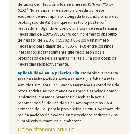
de tasas de infección a los seis meses (9% vs. 7% p=
4
0,16)
. No se sabe la resistencia creada por este
esquema de nevirapina prolongada (asociado o no a uso
5
prolongado de AZT) aunque un estudio posterior
realizado en Uganda encontró una tasa de resistencia a
nevirapina de 100% vs. 16,7% con incremento absoluto
de riesgo* de 72,3% (IC95%: 37,6-100) y un numero
necesario para dañar de 1 (IC95%: 1-3) entre los niños
infectados postnatalmente que recibieron dosis
prolongada de seis semanas frente a una sola dosis de
nevirapina respectivamente.
Aplicabilidad en la práctica clínica
: debido la incierta
tasa de resistencia de este esquema y la falta de más
estudios similares, incluyendo regimenes extendidos de
otros antivirales con menos resistencia asociada como
lamivudina, creemos prematuro cambiar la actual
recomendación de una dosis de nevirapina más 1 a 4
semanas de AZT para la prevención de VIH-1 postnatal de
recién nacidos de madres sin tratamiento antirretroviral
ni profilaxis durante en el embarazo.
Cómo citar este artículo