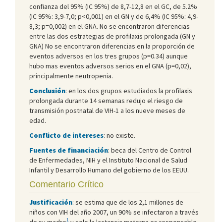
confianza del 95% (IC 95%) de 8,7-12,8 en el GC, de 5.2%
(IC 95%: 3,9-7,0; p<0,001) en el GN y de 6,4% (IC 95%: 4,9-
8,3; p=0,002) en el GNA. No se encontraron diferencias
entre las dos estrategias de profilaxis prolongada (GN y
GNA) No se encontraron diferencias en la proporción de
eventos adversos en los tres grupos (p=0.34) aunque
hubo mas eventos adversos serios en el GNA (p=0,02),
principalmente neutropenia.
Conclusión
: en los dos grupos estudiados la profilaxis
prolongada durante 14 semanas redujo el riesgo de
transmisión postnatal de VIH-1 a los nueve meses de
edad.
Conflicto de intereses
: no existe.
Fuentes de financiación
: beca del Centro de Control
de Enfermedades, NIH y el Instituto Nacional de Salud
Infantil y Desarrollo Humano del gobierno de los EEUU.
Comentario Crítico
Justificación
: se estima que de los 2,1 millones de
niños con VIH del año 2007, un 90% se infectaron a través
1
de su madre
y solo la lactancia materna es responsable