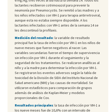
6 mg/kg/tres veces al día hasta la semana 14. Todos los
lactantes recibieron cotrimoxazol para prevenir la
neumonía por Pneumocystis. Se remitió a las madres y a
los niños infectados con VIH-1 para terapia antirretroviral,
aunque esta no estaba siempre disponible. A los
lactantes infectados con VIH-1 antes de la semana 14 se
les descontinuó la profilaxis.
Medición del resultado
: la variable de resultado
principal fue la tasa de infección por VIH-1 en los niños de
nueve meses que fueron negativos al nacer. Las
variables secundarias fueron el tiempo de supervivencia
sin infección por VIH-1 durante el seguimiento y la
seguridad de los tratamientos. Se realizaron analíticas al
niño y a la madre para determinar la infección por VIH-1.
Se registraron los eventos adversos según la tabla de
toxicidad de la División de SIDA del Instituto Nacional de
Salud americano (NIH) y las causas de mortalidad. Se
utilizaron estadísticos para comparación de grupos
además de análisis de Kaplan-Meier y modelos
proporcionales de Cox.
Resultados principales
: la tasa de infección por VIH-1 a
los nueve meses fue de 10,6% con un intervalo de