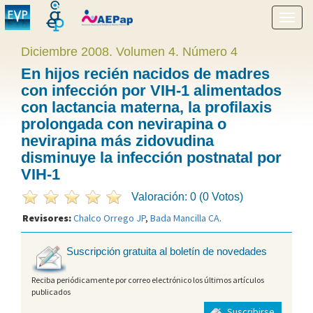
Mostr
menú
Diciembre 2008. Volumen 4. Número 4
En hijos recién nacidos de madres
con infección por VIH-1 alimentados
con lactancia materna, la profilaxis
prolongada con nevirapina o
nevirapina más zidovudina
disminuye la infección postnatal por
VIH-1
Valoración: 0 (0 Votos)
Revisores:
Chalco Orrego JP
,
Bada Mancilla CA
.
Suscripción gratuita al boletín de novedades
Reciba periódicamente por correo electrónico los últimos artículos
publicados
Suscribirse