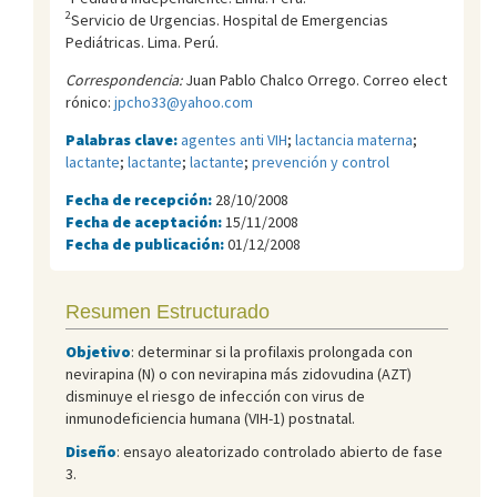
2
Servicio de Urgencias. Hospital de Emergencias
Pediátricas. Lima. Perú.
Correspondencia:
Juan Pablo Chalco Orrego. Correo elect
rónico:
jpcho33@yahoo.com
Palabras clave:
agentes anti VIH
;
lactancia materna
;
lactante
;
lactante
;
lactante
;
prevención y control
Fecha de recepción:
28/10/2008
Fecha de aceptación:
15/11/2008
Fecha de publicación:
01/12/2008
Resumen Estructurado
Objetivo
: determinar si la profilaxis prolongada con
nevirapina (N) o con nevirapina más zidovudina (AZT)
disminuye el riesgo de infección con virus de
inmunodeficiencia humana (VIH-1) postnatal.
Diseño
: ensayo aleatorizado controlado abierto de fase
3.