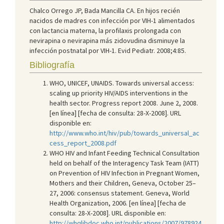
Chalco Orrego JP, Bada Mancilla CA. En hijos recién
nacidos de madres con infección por VIH-1 alimentados
con lactancia materna, la profilaxis prolongada con
nevirapina o nevirapina más zidovudina disminuye la
infección postnatal por VIH-1. Evid Pediatr. 2008;4:85.
Bibliografía
WHO, UNICEF, UNAIDS. Towards universal access:
scaling up priority HIV/AIDS interventions in the
health sector. Progress report 2008. June 2, 2008.
[en línea] [fecha de consulta: 28-X-2008]. URL
disponible en:
http://www.who.int/hiv/pub/towards_universal_ac
cess_report_2008.pdf
WHO HIV and Infant Feeding Technical Consultation
held on behalf of the Interagency Task Team (IATT)
on Prevention of HIV Infection in Pregnant Women,
Mothers and their Children, Geneva, October 25–
27, 2006: consensus statement. Geneva, World
Health Organization, 2006. [en línea] [fecha de
consulta: 28-X-2008]. URL disponible en:
http://whqlibdoc.who.int/publications/2007/978924