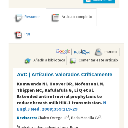
Resumen
Artículo completo
PDF
Imprimir
Añadir a biblioteca
Comentar este artículo
AVC | Artículos Valorados Críticamente
Kumwenda NI, Hoover DR, Mofenson LM,
Thigpen MC, Kafulafula G, Li Q et al.
Extended antiretroviral prophylaxis to
reduce breast-milk HIV-1 transmission.
N
Engl J Med. 2008;359:119-29
1
2
Revisores:
Chalco Orrego JP
, Bada Mancilla CA
.
1
Pediatra independiente. Lima. Perú.