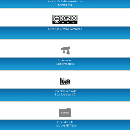
Asociación Latinoamericana
de Pediatría
Licencias Creative Commons
Estamos en:
Epistemonikos
Una plataforma de:
Lúa Ediciones 3.0
Adheridos a la
iniciativa All Trials