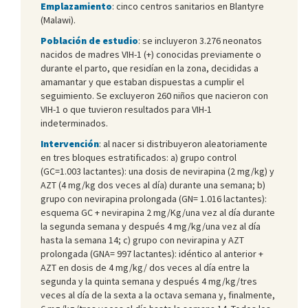
Emplazamiento
: cinco centros sanitarios en Blantyre
(Malawi).
Población de estudio
: se incluyeron 3.276 neonatos
nacidos de madres VIH-1 (+) conocidas previamente o
durante el parto, que residían en la zona, decididas a
amamantar y que estaban dispuestas a cumplir el
seguimiento. Se excluyeron 260 niños que nacieron con
VIH-1 o que tuvieron resultados para VIH-1
indeterminados.
Intervención
: al nacer si distribuyeron aleatoriamente
en tres bloques estratificados: a) grupo control
(GC=1.003 lactantes): una dosis de nevirapina (2 mg/kg) y
AZT (4 mg/kg dos veces al día) durante una semana; b)
grupo con nevirapina prolongada (GN= 1.016 lactantes):
esquema GC + nevirapina 2 mg/Kg/una vez al día durante
la segunda semana y después 4 mg/kg/una vez al día
hasta la semana 14; c) grupo con nevirapina y AZT
prolongada (GNA= 997 lactantes): idéntico al anterior +
AZT en dosis de 4 mg/kg/ dos veces al día entre la
segunda y la quinta semana y después 4 mg/kg/tres
veces al día de la sexta a la octava semana y, finalmente,