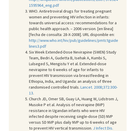
1595964_eng.pdf
WHO. Antiretroviral drugs for treating pregnant
women and preventing HIV infection in infants:
towards universal access: recommendations for a
public health approach. – 2006 version. [en línea]
[fecha de consulta: 28-X-2008]. URL disponible en:
http://www.who.int/hiv/pub/guidelines/pmtctguide
lines3.pdf
Six Week Extended-Dose Nevirapine (SWEN) Study
Team, Bedri A, Gudetta B, Isehak A, Kumbi S,
Lulseged S, Mengistu Y et al. Extended-dose
nevirapine to 6 weeks of age for infants to
prevent HIV transmission via breastfeeding in
Ethiopia, India, and Uganda: an analysis of three
randomised controlled trials.
Lancet. 2008;372:300-
13
.
Church JD, Omer SB, Guay LA, Huang W, Lidstrom J,
Musoke P et al. Analysis of nevirapine (NVP)
resistance in Ugandan infants who were HIV
infected despite receiving single-dose (SD) NVP
versus SD NVP plus daily NVP up to 6 weeks of age
to prevent HIV vertical transmission.
J Infect Dis.