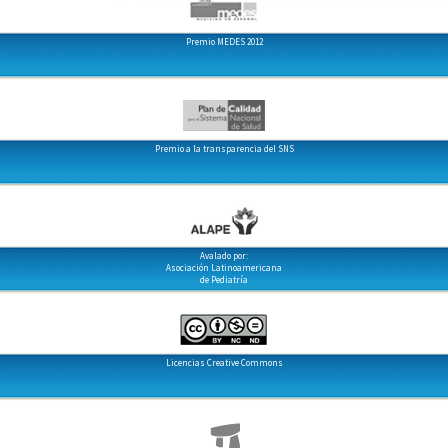
Premio MEDES 2012
Premio a la transparencia del SNS
Avalado por:
Asociación Latinoamericana
de Pediatría
Licencias Creative Commons