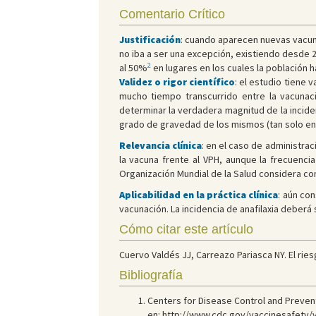
Comentario Crítico
Justificación
: cuando aparecen nuevas vacuna
no iba a ser una excepción, existiendo desde 2
2
al 50%
en lugares en los cuales la población h
Validez o rigor científico
: el estudio tiene 
mucho tiempo transcurrido entre la vacunac
determinar la verdadera magnitud de la incide
grado de gravedad de los mismos (tan solo en 
Relevancia clínica
: en el caso de administra
la vacuna frente al VPH, aunque la frecuencia
Organización Mundial de la Salud considera co
Aplicabilidad en la práctica clínica
: aún co
vacunación. La incidencia de anafilaxia deber
Cómo citar este artículo
Cuervo Valdés JJ, Carreazo Pariasca NY. El ries
Bibliografía
Centers for Disease Control and Preventi
en:
http://www.cdc.gov/vaccinesafety/v