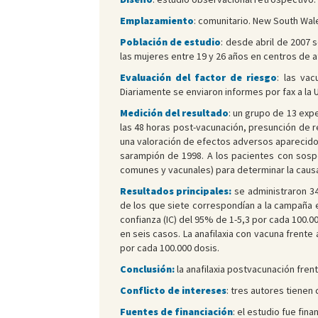
Emplazamiento
: comunitario. New South Wale
Población de estudio
: desde abril de 2007 
las mujeres entre 19 y 26 años en centros de 
Evaluación del factor de riesgo
: las va
Diariamente se enviaron informes por fax a la
Medición del resultado
: un grupo de 13 exp
las 48 horas post-vacunación, presunción de r
una valoración de efectos adversos aparecidos
sarampión de 1998. A los pacientes con sospec
comunes y vacunales) para determinar la causa 
Resultados principales:
se administraron 34
de los que siete correspondían a la campaña es
confianza (IC) del 95% de 1-5,3 por cada 100.00
en seis casos. La anafilaxia con vacuna frente
por cada 100.000 dosis.
Conclusión:
la anafilaxia postvacunación fren
Conflicto de intereses
: tres autores tienen
Fuentes de financiación
: el estudio fue fin