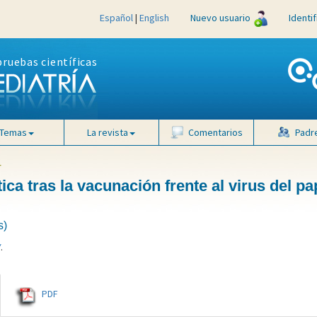
Español
|
English
Nuevo usuario
Identi
pruebas científicas
Temas
La revista
Comentarios
Padr
4
tica tras la vacunación frente al virus del p
s)
Y
.
PDF