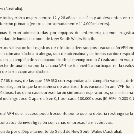
s (Australia).
se incluyeron a mujeres entre 12 y 26 años. Las niñas y adolescentes entre
atención primaria (en total aproximadamente 114.000 mujeres).
cunas fueron administradas por equipos de enfermería quienes registra
 Unidad de Inmunizaciones de New South Wales Health.
ertos valoraron los registros de efectos adversos post-vacunación VPH en
eacción anafiláctica o alergia, uso de adrenalina y síntomas cardiorrespir
 en la campaña de vacunación frente al meningococo C realizada en Austral
ha de anafilaxia por la vacuna VPH se les invitó a participar en la reali
de la reacción anafiláctica.
7.568 dosis, de las que 269.680 correspondían a la campaña vacunal, det
colar, con lo que la incidencia de anafilaxia tras vacunación anti VPH fue 
0 dosis. Los ocho casos presentaron síntomas respiratorios, seis urticaria 
 al meningococo C apareció en 0,1 por cada 100.000 dosis (IC 95%: 0,003-0,7
te al VPH es un suceso poco frecuente por lo que no debería restringirse l
 contratos de investigación con varias empresas farmacéuticas.
anciado por el Departamento de Salud de New South Wales (Australia).