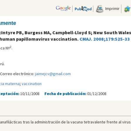
Imprimir
camente
Intyre PB, Burgess MA, Campbell-Lloyd S; New South Wales
 human papillomavirus vaccination.
CMAJ. 2008;179:525-33
2
sca NY
.
rú.
 Correo electrónico:
jaimejcv@gmail.com
cia materna
;
vaccination
ceptación:
10/11/2008
Fecha de publicación:
01/12/2008
 anafilácticas tras la administración de la vacuna tetravalente frente al vir