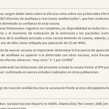
s surgen dudas tanto sobre la eficacia como sobre sus potenciales efecto
1
007 informes de anafilaxia o reacciones anafilactoides
, que han condicion
a disminuido su confianza en esta vacuna.
varias limitaciones: registros no completos, no disponibilidad en todos los 
ión y el momento de realización de la entrevista a los pacientes (sem
ncia de la anafilaxia asociada a esta vacuna teniendo en cuenta, además, 
uno de ellos viene reflejada una saturación de O2 de 90%).
ción de nuevas vacunas es importante determinar la frecuencia de aparició
 de anafilaxia es superior a la detectada con otras vacunas, esta frecue
3
mo efectos adversos “muy raros” (< 1 por 10.000)
.
nsiderando las limitaciones del presente estudio la vacuna frente al VPH 
á ser confirmada en nuevos estudios realizados en otras poblaciones.
go de reacción anafiláctica tras la vacunación frente al virus del papiloma h
on. Gardasil Vaccine Reports to VAERS. Atlanta (GA); The Center; 2008. [en l
aers/gardasil.htm