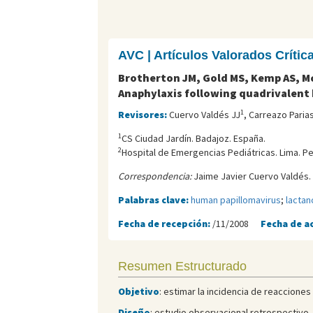
AVC | Artículos Valorados Críti
Brotherton JM, Gold MS, Kemp AS, Mc
Anaphylaxis following quadrivalent
1
Revisores:
Cuervo Valdés JJ
, Carreazo Paria
1
CS Ciudad Jardín. Badajoz. España.
2
Hospital de Emergencias Pediátricas. Lima. Pe
Correspondencia:
Jaime Javier Cuervo Valdés.
Palabras clave:
human papillomavirus
;
lactan
Fecha de recepción:
/11/2008
Fecha de a
Resumen Estructurado
Objetivo
: estimar la incidencia de reacciones
Diseño
: estudio observacional retrospectivo.