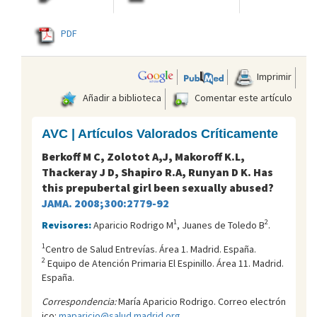
PDF
Imprimir
Añadir a biblioteca
Comentar este artículo
AVC | Artículos Valorados Críticamente
Berkoff M C, Zolotot A,J, Makoroff K.L,
Thackeray J D, Shapiro R.A, Runyan D K. Has
this prepubertal girl been sexually abused?
JAMA. 2008;300:2779-92
1
2
Revisores:
Aparicio Rodrigo M
, Juanes de Toledo B
.
1
Centro de Salud Entreví­as. Área 1. Madrid. España.
2
Equipo de Atención Primaria El Espinillo. Área 11. Madrid.
España.
Correspondencia:
María Aparicio Rodrigo. Correo electrón
ico:
maparicio@salud.madrid.org