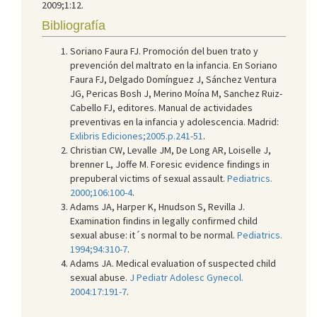
2009;1:12.
Bibliografía
Soriano Faura FJ. Promoción del buen trato y
prevención del maltrato en la infancia. En Soriano
Faura FJ, Delgado Domínguez J, Sánchez Ventura
JG, Pericas Bosh J, Merino Moína M, Sanchez Ruiz-
Cabello FJ, editores. Manual de actividades
preventivas en la infancia y adolescencia. Madrid:
Exlibris Ediciones;2005.p.241-51
.
Christian CW, Levalle JM, De Long AR, Loiselle J,
brenner L, Joffe M. Foresic evidence findings in
prepuberal victims of sexual assault.
Pediatrics.
2000;106:100-4
.
Adams JA, Harper K, Hnudson S, Revilla J.
Examination findins in legally confirmed child
sexual abuse: it´s normal to be normal.
Pediatrics.
1994;94:310-7
.
Adams JA. Medical evaluation of suspected child
sexual abuse.
J Pediatr Adolesc Gynecol.
2004:17:191-7
.