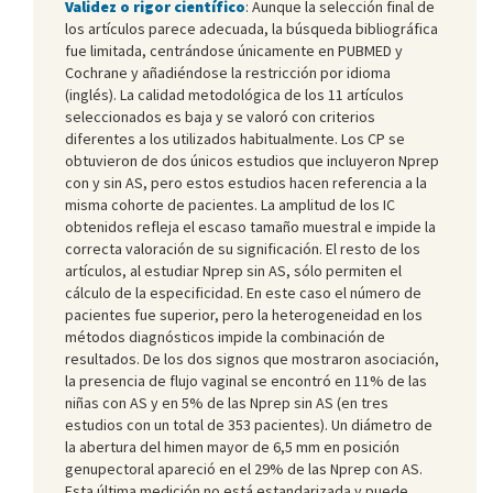
Validez o rigor científico
: Aunque la selección final de
los artículos parece adecuada, la búsqueda bibliográfica
fue limitada, centrándose únicamente en PUBMED y
Cochrane y añadiéndose la restricción por idioma
(inglés). La calidad metodológica de los 11 artículos
seleccionados es baja y se valoró con criterios
diferentes a los utilizados habitualmente. Los CP se
obtuvieron de dos únicos estudios que incluyeron Nprep
con y sin AS, pero estos estudios hacen referencia a la
misma cohorte de pacientes. La amplitud de los IC
obtenidos refleja el escaso tamaño muestral e impide la
correcta valoración de su significación. El resto de los
artículos, al estudiar Nprep sin AS, sólo permiten el
cálculo de la especificidad. En este caso el número de
pacientes fue superior, pero la heterogeneidad en los
métodos diagnósticos impide la combinación de
resultados. De los dos signos que mostraron asociación,
la presencia de flujo vaginal se encontró en 11% de las
niñas con AS y en 5% de las Nprep sin AS (en tres
estudios con un total de 353 pacientes). Un diámetro de
la abertura del himen mayor de 6,5 mm en posición
genupectoral apareció en el 29% de las Nprep con AS.
Esta última medición no está estandarizada y puede