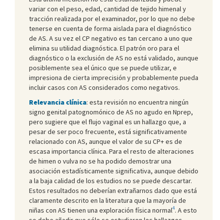
variar con el peso, edad, cantidad de tejido himenal y
tracción realizada por el examinador, por lo que no debe
tenerse en cuenta de forma aislada para el diagnóstico
de AS. A su vez el CP negativo es tan cercano a uno que
elimina su utilidad diagnóstica. El patrón oro para el
diagnóstico o la exclusión de AS no está validado, aunque
posiblemente sea el único que se puede utilizar, e
impresiona de cierta imprecisión y probablemente pueda
incluir casos con AS considerados como negativos.
Relevancia clínica
: esta revisión no encuentra ningún
signo genital patognomónico de AS no agudo en Nprep,
pero sugiere que el flujo vaginal es un hallazgo que, a
pesar de ser poco frecuente, está significativamente
relacionado con AS, aunque el valor de su CP+ es de
escasa importancia clínica. Para el resto de alteraciones
de himen o vulva no se ha podido demostrar una
asociación estadísticamente significativa, aunque debido
a la baja calidad de los estudios no se puede descartar.
Estos resultados no deberían extrañarnos dado que está
claramente descrito en la literatura que la mayoría de
4
niñas con AS tienen una exploración física normal
. A esto
se debe añadir que sólo se estudiaron los hallazgos