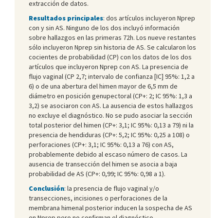
extracción de datos.
Resultados principales
: dos artículos incluyeron Nprep
con y sin AS. Ninguno de los dos incluyó información
sobre hallazgos en las primeras 72h. Los nueve restantes
sólo incluyeron Nprep sin historia de AS. Se calcularon los
cocientes de probabilidad (CP) con los datos de los dos
artículos que incluyeron Nprep con AS. La presencia de
flujo vaginal (CP 2,7; intervalo de confianza [IC] 95%: 1,2 a
6) o de una abertura del himen mayor de 6,5 mm de
diámetro en posición genupectoral (CP+: 2; IC 95%: 1,3 a
3,2) se asociaron con AS. La ausencia de estos hallazgos
no excluye el diagnóstico. No se pudo asociar la sección
total posterior del himen (CP+: 3,1; IC 95%: 0,13 a 79) ni la
presencia de hendiduras (CP+: 5,2; IC 95%: 0,25 a 108) o
perforaciones (CP+: 3,1; IC 95%: 0,13 a 76) con AS,
probablemente debido al escaso número de casos. La
ausencia de transección del himen se asocia a baja
probabilidad de AS (CP+: 0,99; IC 95%: 0,98 a 1).
Conclusión
: la presencia de flujo vaginal y/o
transecciones, incisiones o perforaciones de la
membrana himenal posterior inducen la sospecha de AS
en Nprep pero no confirman el diagnóstico.