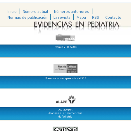
Inicio
Número actual
Números anteriores
Normas de publicación
La revista
Mapa
RSS
Contacto
Premio MEDES 2012
Premio a la transparencia del SNS
Avalado por:
Asociación Latinoamericana
de Pediatría