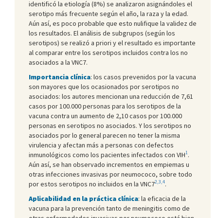
identificó la etiología (8%) se analizaron asignándoles el
serotipo más frecuente según el año, la raza y la edad.
Aún así, es poco probable que esto nulifique la validez de
los resultados. El análisis de subgrupos (según los
serotipos) se realizó a priori y el resultado es importante
al comparar entre los serotipos incluidos contra los no
asociados a la VNC7.
Importancia
clínica
: los casos prevenidos por la vacuna
son mayores que los ocasionados por serotipos no
asociados: los autores mencionan una reducción de 7,61
casos por 100.000 personas para los serotipos de la
vacuna contra un aumento de 2,10 casos por 100.000
personas en serotipos no asociados. Y los serotipos no
asociados por lo general parecen no tener la misma
virulencia y afectan más a personas con defectos
1
inmunológicos como los pacientes infectados con VIH
.
Aún así, se han observado incrementos en empiemas u
otras infecciones invasivas por neumococo, sobre todo
2,3,4
por estos serotipos no incluidos en la VNC7
.
Aplicabilidad en la práctica clínica
: la eficacia de la
vacuna para la prevención tanto de meningitis como de
otras enfermedades invasivas por neumococo está bien