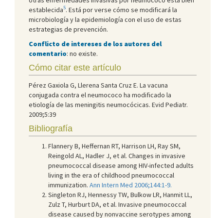
5
establecida
. Está por verse cómo se modificará la
microbiología y la epidemiología con el uso de estas
estrategias de prevención.
Conflicto de intereses de los autores del
comentario
: no existe.
Cómo citar este artículo
Pérez Gaxiola G, Llerena Santa Cruz E. La vacuna
conjugada contra el neumococo ha modificado la
etiología de las meningitis neumocócicas. Evid Pediatr.
2009;5:39
Bibliografía
Flannery B, Heffernan RT, Harrison LH, Ray SM,
Reingold AL, Hadler J, et al. Changes in invasive
pneumococcal disease among HIV-infected adults
living in the era of childhood pneumococcal
immunization.
Ann Intern Med 2006;144:1-9.
Singleton RJ, Hennessy TW, Bulkow LR, Hanmit LL,
Zulz T, Hurburt DA, et al. Invasive pneumococcal
disease caused by nonvaccine serotypes among