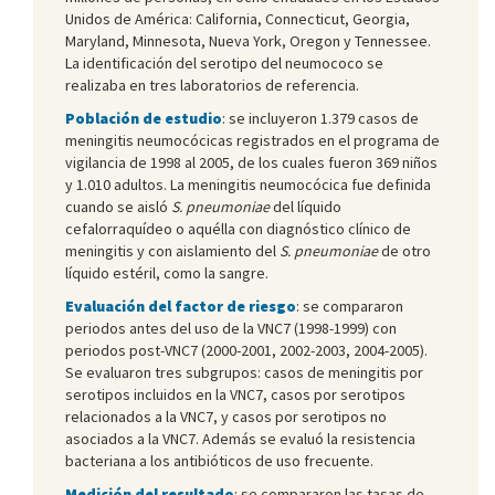
Unidos de América: California, Connecticut, Georgia,
Maryland, Minnesota, Nueva York, Oregon y Tennessee.
La identificación del serotipo del neumococo se
realizaba en tres laboratorios de referencia.
Población de estudio
: se incluyeron 1.379 casos de
meningitis neumocócicas registrados en el programa de
vigilancia de 1998 al 2005, de los cuales fueron 369 niños
y 1.010 adultos. La meningitis neumocócica fue definida
cuando se aisló
S. pneumoniae
del líquido
cefalorraquídeo o aquélla con diagnóstico clínico de
meningitis y con aislamiento del
S. pneumoniae
de otro
líquido estéril, como la sangre.
Evaluación del factor de riesgo
: se compararon
periodos antes del uso de la VNC7 (1998-1999) con
periodos post-VNC7 (2000-2001, 2002-2003, 2004-2005).
Se evaluaron tres subgrupos: casos de meningitis por
serotipos incluidos en la VNC7, casos por serotipos
relacionados a la VNC7, y casos por serotipos no
asociados a la VNC7. Además se evaluó la resistencia
bacteriana a los antibióticos de uso frecuente.
Medición del resultado
: se compararon las tasas de