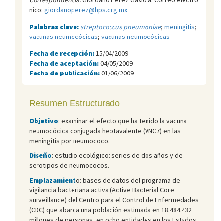
nico:
giordanoperez@hps.org.mx
Palabras clave:
streptococcus pneumoniae
;
meningitis
;
vacunas neumocócicas
;
vacunas neumocócicas
Fecha de recepción:
15/04/2009
Fecha de aceptación:
04/05/2009
Fecha de publicación:
01/06/2009
Resumen Estructurado
Objetivo
: examinar el efecto que ha tenido la vacuna
neumocócica conjugada heptavalente (VNC7) en las
meningitis por neumococo.
Diseño
: estudio ecológico: series de dos años y de
serotipos de neumococos.
Emplazamient
o: bases de datos del programa de
vigilancia bacteriana activa (Active Bacterial Core
surveillance) del Centro para el Control de Enfermedades
(CDC) que abarca una población estimada en 18.484.432
millones de personas, en ocho entidades en los Estados