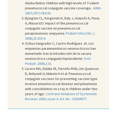
Alaska Native children with high levels of 7-valent
pneumococcal conjugate vaccine coverage.
JAMA.
2007;297:1784-92
.
Byington CL, Korgenski K, Daly J, Ampofo K, Pavia
A, Mason EO. Impact of the pneumococcal
conjugate vaccine on pneumococcal
parapneumonic empyema.
Pediatr Infect Dis J.
2006;25:250-4.
Ochoa Sangrador C, Castro Rodríguez JA. Los
empiemas paraneumónicos neumocócicos han
aumentado tras la introducción de la vacuna
neumocócica conjugada heptavalente.
Evid
Pediatr. 2006;2:31.
Lucero MG, Dulalia VE, Parreño RAN, Lim-Quianzon
D, Nohynek H, Makela H et al. Pneumococcal
conjugate vaccines for preventing vaccine-type
invasive pneumococcal disease and pneumonia
with consolidation on x-ray in children under two
years of age.
Cochrane Database of Systematic
Reviews 2004, Issue 4. Art. No.: CD004977.