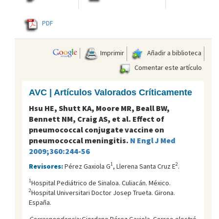
PDF
Imprimir
Añadir a biblioteca
Comentar este artículo
AVC | Artículos Valorados Críticamente
Hsu HE, Shutt KA, Moore MR, Beall BW,
Bennett NM, Craig AS, et al. Effect of
pneumococcal conjugate vaccine on
pneumococcal meningitis.
N Engl J Med
2009;360:244-56
1
2
Revisores:
Pérez Gaxiola G
, Llerena Santa Cruz E
.
1
Hospital Pediátrico de Sinaloa. Culiacán. México.
2
Hospital Universitari Doctor Josep Trueta. Girona.
España.
Correspondencia:
Giordano Pérez Gaxiola. Correo electró