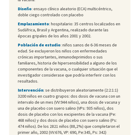
Diseño
: ensayo clínico aleatorio (ECA) multicéntrico,
doble ciego controlado con placebo
Emplazamiento
: hospitalario: 35 centros localizados en
Sudáfrica, Brasil y Argentina, realizado durante las
épocas gripales de los años 2001 y 2002.
Población de estudio
: niños sanos de 6-36 meses de
edad. Se excluyeron los niños con enfermedades
crónicas importantes, inmunodeprimidos o sus
familiares, historia de hipersensibilidad a alguno de los
componentes de la vacuna, o cualquier situación que el
investigador considerase que podría interferir con los
resultados.
Intervención
: se distribuyeron aleatoriamente (2:2:1:1)
3200 niños en cuatro grupos: dos dosis de vacuna con un
intervalo de un mes (VV:944 niños), una dosis de vacuna y
una de placebo con suero salino (VPs: 935 niños), dos
dosis de placebo con los excipientes de la vacuna (Pe:
468 niños) y dos dosis de placebo con suero salino (Ps:
474 niños). De los 2821 niños (88,2%) que completaron el
primer año, 2002 (VV:676, VP: 690, Pe:345, Ps: 342)