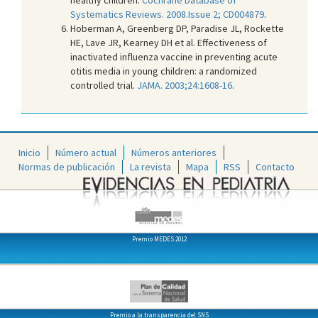
Systematics Reviews. 2008.Issue 2; CD004879
.
Hoberman A, Greenberg DP, Paradise JL, Rockette
HE, Lave JR, Kearney DH et al. Effectiveness of
inactivated influenza vaccine in preventing acute
otitis media in young children: a randomized
controlled trial.
JAMA. 2003;24:1608-16
.
Inicio
Número actual
Números anteriores
Normas de publicación
La revista
Mapa
RSS
Contacto
Premio MEDES 2012
Premio a la transparencia del SNS