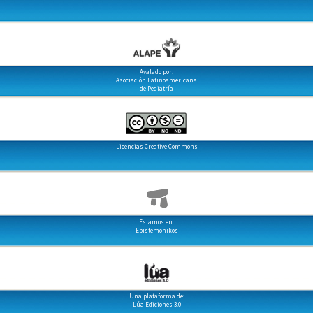
Avalado por:
Asociación Latinoamericana
de Pediatría
Licencias Creative Commons
Estamos en:
Epistemonikos
Una plataforma de:
Lúa Ediciones 3.0