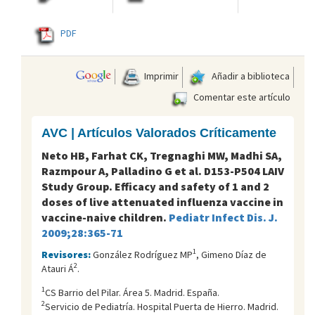
PDF
Imprimir
Añadir a biblioteca
Comentar este artículo
AVC | Artículos Valorados Críticamente
Neto HB, Farhat CK, Tregnaghi MW, Madhi SA,
Razmpour A, Palladino G et al. D153-P504 LAIV
Study Group. Efficacy and safety of 1 and 2
doses of live attenuated influenza vaccine in
vaccine-naive children.
Pediatr Infect Dis. J.
2009;28:365-71
1
Revisores:
González Rodríguez MP
, Gimeno Díaz de
2
Atauri Á
.
1
CS Barrio del Pilar. Área 5. Madrid. España.
2
Servicio de Pediatría. Hospital Puerta de Hierro. Madrid.