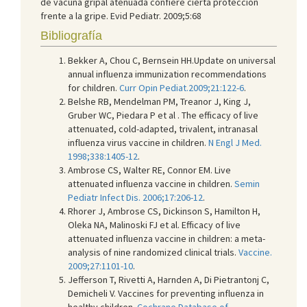
de vacuna gripal atenuada confiere cierta protección
frente a la gripe. Evid Pediatr. 2009;5:68
Bibliografía
Bekker A, Chou C, Bernsein HH.Update on universal
annual influenza immunization recommendations
for children.
Curr Opin Pediat.2009;21:122-6
.
Belshe RB, Mendelman PM, Treanor J, King J,
Gruber WC, Piedara P et al . The efficacy of live
attenuated, cold-adapted, trivalent, intranasal
influenza virus vaccine in children.
N Engl J Med.
1998;338:1405-12
.
Ambrose CS, Walter RE, Connor EM. Live
attenuated influenza vaccine in children.
Semin
Pediatr Infect Dis. 2006;17:206-12
.
Rhorer J, Ambrose CS, Dickinson S, Hamilton H,
Oleka NA, Malinoski FJ et al. Efficacy of live
attenuated influenza vaccine in children: a meta-
analysis of nine randomized clinical trials.
Vaccine.
2009;27:1101-10
.
Jefferson T, Rivetti A, Harnden A, Di Pietrantonj C,
Demicheli V. Vaccines for preventing influenza in
healthy children.
Cochrane Database of