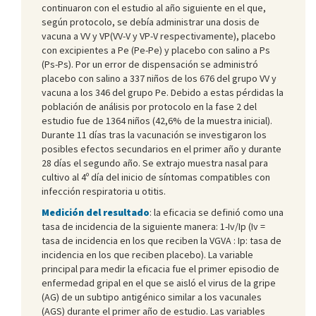
continuaron con el estudio al año siguiente en el que,
según protocolo, se debía administrar una dosis de
vacuna a VV y VP(VV-V y VP-V respectivamente), placebo
con excipientes a Pe (Pe-Pe) y placebo con salino a Ps
(Ps-Ps). Por un error de dispensación se administró
placebo con salino a 337 niños de los 676 del grupo VV y
vacuna a los 346 del grupo Pe. Debido a estas pérdidas la
población de análisis por protocolo en la fase 2 del
estudio fue de 1364 niños (42,6% de la muestra inicial).
Durante 11 días tras la vacunación se investigaron los
posibles efectos secundarios en el primer año y durante
28 días el segundo año. Se extrajo muestra nasal para
cultivo al 4º día del inicio de síntomas compatibles con
infección respiratoria u otitis.
Medición del resultado
: la eficacia se definió como una
tasa de incidencia de la siguiente manera: 1-Iv/Ip (Iv =
tasa de incidencia en los que reciben la VGVA : Ip: tasa de
incidencia en los que reciben placebo). La variable
principal para medir la eficacia fue el primer episodio de
enfermedad gripal en el que se aisló el virus de la gripe
(AG) de un subtipo antigénico similar a los vacunales
(AGS) durante el primer año de estudio. Las variables