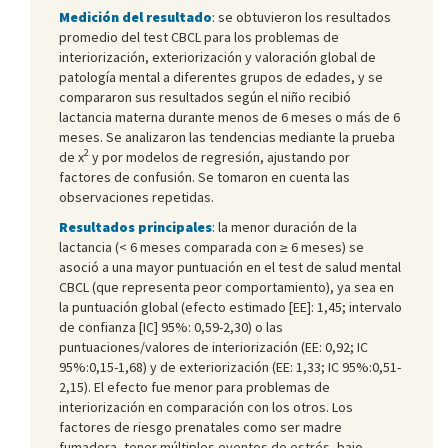
Medición del resultado
: se obtuvieron los resultados
promedio del test CBCL para los problemas de
interiorización, exteriorización y valoración global de
patología mental a diferentes grupos de edades, y se
compararon sus resultados según el niño recibió
lactancia materna durante menos de 6 meses o más de 6
meses. Se analizaron las tendencias mediante la prueba
2
de x
y por modelos de regresión, ajustando por
factores de confusión. Se tomaron en cuenta las
observaciones repetidas.
Resultados principales
: la menor duración de la
lactancia (< 6 meses comparada con ≥ 6 meses) se
asoció a una mayor puntuación en el test de salud mental
CBCL (que representa peor comportamiento), ya sea en
la puntuación global (efecto estimado [EE]: 1,45; intervalo
de confianza [IC] 95%: 0,59-2,30) o las
puntuaciones/valores de interiorización (EE: 0,92; IC
95%:0,15-1,68) y de exteriorización (EE: 1,33; IC 95%:0,51-
2,15). El efecto fue menor para problemas de
interiorización en comparación con los otros. Los
factores de riesgo prenatales como ser madre
fumadora, tener múltiples eventos de estrés, bajo