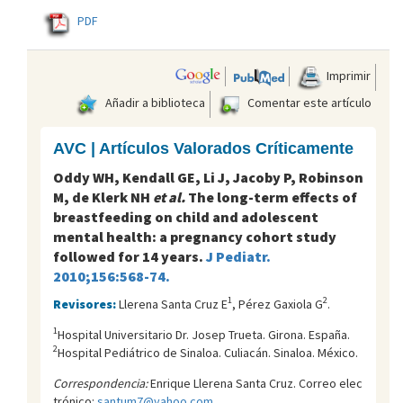
PDF
Imprimir
Añadir a biblioteca
Comentar este artículo
AVC | Artículos Valorados Críticamente
Oddy WH, Kendall GE, Li J, Jacoby P, Robinson
M, de Klerk NH
et al.
The long-term effects of
breastfeeding on child and adolescent
mental health: a pregnancy cohort study
followed for 14 years.
J Pediatr.
2010;156:568-74.
1
2
Revisores:
Llerena Santa Cruz E
, Pérez Gaxiola G
.
1
Hospital Universitario Dr. Josep Trueta. Girona. España.
2
Hospital Pediátrico de Sinaloa. Culiacán. Sinaloa. México.
Correspondencia:
Enrique Llerena Santa Cruz. Correo elec
trónico:
santum7@yahoo.com