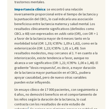
trastornos mentales.
Importancia clínica
: se encontró una relación
inversamente proporcional entre el tiempo de lactancia y
la puntuación del CBCL, lo cual indicaría una asociación
beneficiosa entre lactancia materna y salud mental. Los
resultados clínicamente significativos (definidos como
CBCL ≥ 60) son expresados en
odds ratio
(OR), con OR > 1
a favor de la lactancia mayor de 6 meses tanto en la
morbilidad total (OR: 1,33; IC95%: 1,09 a 1,62), como en la
exteriorización (OR: 1,23; IC95%: 1,01 a 1,49). Son
resultados modestos, muy cercanos al 1. Y en cuanto a la
interiorización, existe tendencia a favor, aunque no
alcanza a ser significativo (OR: 1,21; IC95%: 1,00 a 1,46). El
gradiente "dosis-respuesta", es decir, a mayor duración
de la lactancia mayor puntuación en el CBCL, pudiera
apoyar causalidad, pero de nuevo otras variables
pueden estar influyendo.
Un ensayo clínico de 17 000 pacientes, con seguimiento a
6 años, no demostró beneficio en el comportamiento de
los niños según la duración de la lactancia, lo cual
contrasta con los resultados de este estudio de
2
cohortes
. Es curioso que el mismo ensayo se publicó en