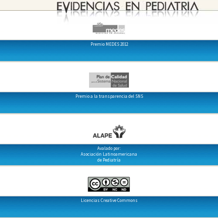
Premio MEDES 2012
Premio a la transparencia del SNS
Avalado por:
Asociación Latinoamericana
de Pediatría
Licencias Creative Commons