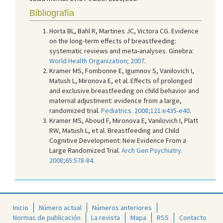
Bibliografía
Horta BL, Bahl R, Martines JC, Victora CG. Evidence
on the long-term effects of breastfeeding:
systematic reviews and meta-analyses. Ginebra:
World Health Organization; 2007
.
Kramer MS, Fombonne E, Igumnov S, Vanilovich I,
Matush L, Mironova E, et al. Effects of prolonged
and exclusive breastfeeding on child behavior and
maternal adjustment: evidence from a large,
randomized trial.
Pediatrics. 2008;121:e435-e40
.
Kramer MS, Aboud F, Mironova E, Vanilovich I, Platt
RW, Matush L, et al. Breastfeeding and Child
Cognitive Development: New Evidence From a
Large Randomized Trial.
Arch Gen Psychiatry.
2008;65:578-84
.
Inicio
Número actual
Números anteriores
Normas de publicación
La revista
Mapa
RSS
Contacto