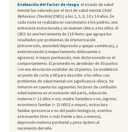
Evaluación del factor de riesgo
: el estado de salud
mental fue valorado por el test de salud mental
Child
Behaviour Checklist
(CBCL) a los 2, 5, 8, 10 y 14 años. En
cada visita se realizaba un cuestionario a los padres, una
entrevista estructurada y un examen clínico a los niños. El
CBCL es una herramienta de 118 ítems que agrupa los
resultados por problemas de interiorización
(introversión, ansiedad/depresión y quejas somáticas), y
exteriorización (comportamiento delincuente o
agresivo). A mayor puntuación, más distorsionado es el
comportamiento. El promedio es alrededor de 50 puntos
con una desviación estándar de 10 puntos. Se estableció
un punto de corte ≥ 60 para describir a los niños con
problemas de salud mental con significancia clínica. Se
tomaron en cuenta los siguientes factores de confusión:
edad materna en el momento del parto, educación
materna (> 12 años o no), madre fumadora o no, ingreso
económico familiar (< 23 000 $ o mayor), estructura
familiar (presencia o no del padre biológico), eventos
estresantes (tres o más frente a dos o menos),
depresión materna postnatal y peso óptimo al
nacimiento del niño.