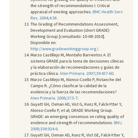
the strength of recommendations I: Critical
appraisal of existing approaches.
BMC Health Serv
Res. 2004;4:38
.
The Grading of Recommendations Assessment,
Development and Evaluation (short GRADE)
Working Group [consultado: 10-VIII-2010].
Disponible en:
http://www.gradeworkinggroup.org/
.
Marzo Castillejo M, Montaño Barrientos A. El
sistema GRADE para la toma de decisiones clínicas
y la elaboración de recomendaciones y guías de
práctica clínica.
Aten Primaria. 2007;39:457-60
.
Marzo Castillejo M, Alonso-Coello P, Rotaeche del
Campo R. ¿Cómo clasificar la calidad de la
evidencia y la fuerza de las recomendaciones?
Aten Primaria. 2006;37:5-7
.
Guyatt GH, Oxman AD, Vist G, Kunz R, Falck-Ytter Y,
Alonso-Coello P, et al; GRADE Working Group.
GRADE: an emerging consensus on rating quality of
evidence and strength of recommendations.
BMJ.
2008;336:924-6
.
Guyatt GH, Oxman AD, Kunz R, Vist GE, Falck-Ytter Y,