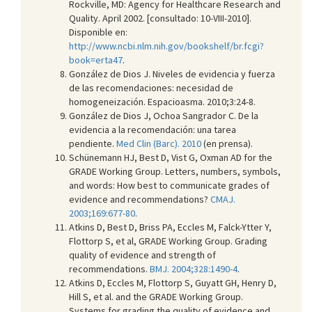
Rockville, MD: Agency for Healthcare Research and
Quality. April 2002. [consultado: 10-VIII-2010].
Disponible en:
http://www.ncbi.nlm.nih.gov/bookshelf/br.fcgi?
book=erta47
.
González de Dios J. Niveles de evidencia y fuerza
de las recomendaciones: necesidad de
homogeneización. Espacioasma. 2010;3:24-8.
González de Dios J, Ochoa Sangrador C. De la
evidencia a la recomendación: una tarea
pendiente.
Med Clin (Barc). 2010
(en prensa).
Schünemann HJ, Best D, Vist G, Oxman AD for the
GRADE Working Group. Letters, numbers, symbols,
and words: How best to communicate grades of
evidence and recommendations?
CMAJ.
2003;169:677-80
.
Atkins D, Best D, Briss PA, Eccles M, Falck-Ytter Y,
Flottorp S, et al, GRADE Working Group. Grading
quality of evidence and strength of
recommendations.
BMJ. 2004;328:1490-4
.
Atkins D, Eccles M, Flottorp S, Guyatt GH, Henry D,
Hill S, et al. and the GRADE Working Group.
Systems for grading the quality of evidence and