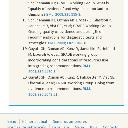
Schünemann HJ; GRADE Working Group. What is
"quality of evidence" and why is it important to
clinicians?
BMJ. 2008;336:995-8
.
Schünemann HJ, Oxman AD, Brozek J, Glasziou P,
Jaeschke R, Vist GE, et al; GRADE Working Group.
Grading quality of evidence and strength of
recommendations for diagnostic tests and
strategies.
BMJ. 2008;336:1106-10
.
Guyatt GH, Oxman AD, Kunz R, Jaeschke R, Helfand
M, Liberati A, et al; GRADE working group.
Incorporating considerations of resources use
into grading recommendations.
BMJ.
2008;336:1170-3
.
Guyatt GH, Oxman AD, Kunz R, Falck-Ytter Y, Vist GE,
Liberati A, et al; GRADE Working Group. Going from
evidence to recommendations.
BMJ.
2008;336:1049-51
.
Inicio
Número actual
Números anteriores
Normas de publicación
La revista
Mapa
RSS
Contacto