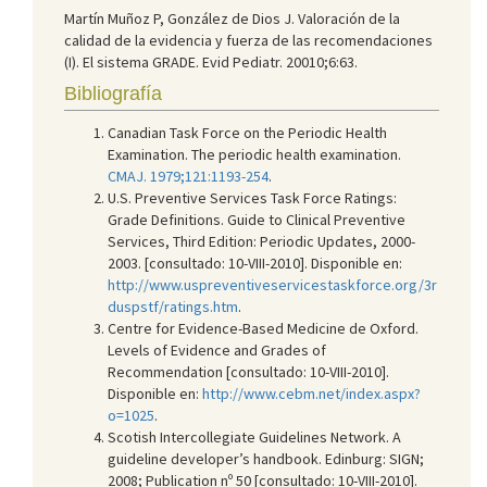
Martín Muñoz P, González de Dios J. Valoración de la
calidad de la evidencia y fuerza de las recomendaciones
(I). El sistema GRADE. Evid Pediatr. 20010;6:63.
Bibliografía
Canadian Task Force on the Periodic Health
Examination. The periodic health examination.
CMAJ. 1979;121:1193-254
.
U.S. Preventive Services Task Force Ratings:
Grade Definitions. Guide to Clinical Preventive
Services, Third Edition: Periodic Updates, 2000-
2003. [consultado: 10-VIII-2010]. Disponible en:
http://www.uspreventiveservicestaskforce.org/3r
duspstf/ratings.htm
.
Centre for Evidence-Based Medicine de Oxford.
Levels of Evidence and Grades of
Recommendation [consultado: 10-VIII-2010].
Disponible en:
http://www.cebm.net/index.aspx?
o=1025
.
Scotish Intercollegiate Guidelines Network. A
guideline developer’s handbook. Edinburg: SIGN;
2008; Publication nº 50 [consultado: 10-VIII-2010].