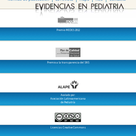
Premio MEDES 2012
Premio a la transparencia del SNS
Avalado por:
Asociación Latinoamericana
de Pediatría
Licencias Creative Commons