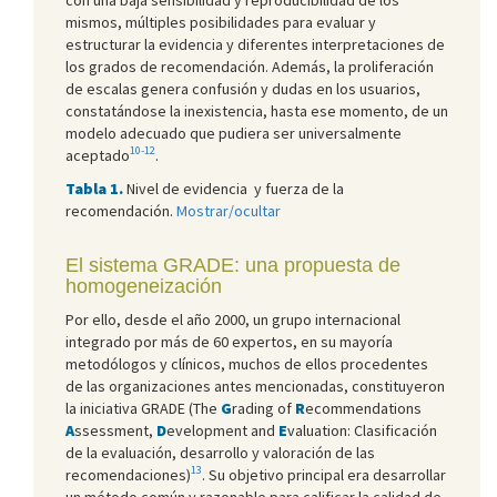
mismos, múltiples posibilidades para evaluar y
estructurar la evidencia y diferentes interpretaciones de
los grados de recomendación. Además, la proliferación
de escalas genera confusión y dudas en los usuarios,
constatándose la inexistencia, hasta ese momento, de un
modelo adecuado que pudiera ser universalmente
10-12
aceptado
.
Tabla 1.
Nivel de evidencia y fuerza de la
recomendación.
Mostrar/ocultar
El sistema GRADE: una propuesta de
homogeneización
Por ello, desde el año 2000, un grupo internacional
integrado por más de 60 expertos, en su mayoría
metodólogos y clínicos, muchos de ellos procedentes
de las organizaciones antes mencionadas, constituyeron
la iniciativa GRADE (The
G
rading of
R
ecommendations
A
ssessment,
D
evelopment and
E
valuation: Clasificación
de la evaluación, desarrollo y valoración de las
13
recomendaciones)
. Su objetivo principal era desarrollar
un método común y razonable para calificar la calidad de