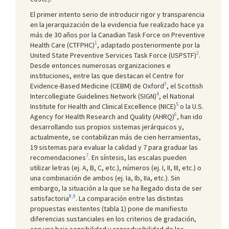
El primer intento serio de introducir rigor y transparencia
en la jerarquización de la evidencia fue realizado hace ya
más de 30 años por la Canadian Task Force on Preventive
1
Health Care (CTFPHC)
, adaptado posteriormente por la
2
United State Preventive Services Task Force (USPSTF)
.
Desde entonces numerosas organizaciones e
instituciones, entre las que destacan el Centre for
3
Evidence-Based Medicine (CEBM) de Oxford
, el Scottish
4
Intercollegiate Guidelines Network (SIGN)
, el National
5
Institute for Health and Clinical Excellence (NICE)
o la U.S.
6
Agency for Health Research and Quality (AHRQ)
, han ido
desarrollando sus propios sistemas jerárquicos y,
actualmente, se contabilizan más de cien herramientas,
19 sistemas para evaluar la calidad y 7 para graduar las
7
recomendaciones
. En síntesis, las escalas pueden
utilizar letras (ej. A, B, C, etc.), números (ej. I, II, III, etc.) o
una combinación de ambos (ej. Ia, Ib, IIa, etc.). Sin
embargo, la situación a la que se ha llegado dista de ser
8,9
satisfactoria
. La comparación entre las distintas
propuestas existentes (tabla 1) pone de manifiesto
diferencias sustanciales en los criterios de gradación,
con una baja sensibilidad y reproducibilidad de los