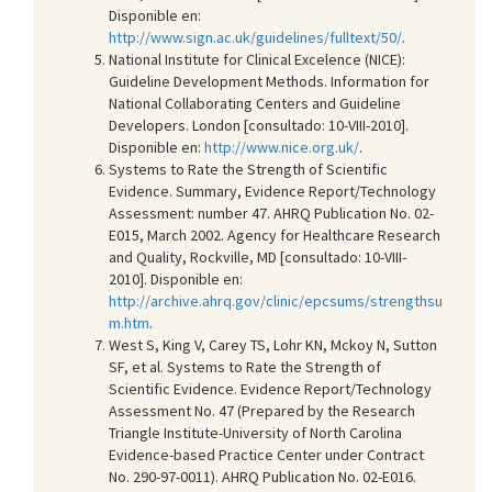
Disponible en:
http://www.sign.ac.uk/guidelines/fulltext/50/
.
National Institute for Clinical Excelence (NICE):
Guideline Development Methods. Information for
National Collaborating Centers and Guideline
Developers. London [consultado: 10-VIII-2010].
Disponible en:
http://www.nice.org.uk/
.
Systems to Rate the Strength of Scientific
Evidence. Summary, Evidence Report/Technology
Assessment: number 47. AHRQ Publication No. 02-
E015, March 2002. Agency for Healthcare Research
and Quality, Rockville, MD [consultado: 10-VIII-
2010]. Disponible en:
http://archive.ahrq.gov/clinic/epcsums/strengthsu
m.htm
.
West S, King V, Carey TS, Lohr KN, Mckoy N, Sutton
SF, et al. Systems to Rate the Strength of
Scientific Evidence. Evidence Report/Technology
Assessment No. 47 (Prepared by the Research
Triangle Institute-University of North Carolina
Evidence-based Practice Center under Contract
No. 290-97-0011). AHRQ Publication No. 02-E016.