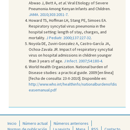
Abwao J, Bett A,
et al.
Viral Etiology of Severe
Pneumonia Among Kenyan Infants and Children.
JAMA. 2010;303:2051-7
.
Howard TS, Hoffman LH, Stang PE, Simoes EA.
Respiratory syncytial virus pneumonia in the
hospital setting: length of stay, charges, and
mortality.
J Pediatr. 2000;137:227-32
.
Noyola DE, Zuviri-Gonzalez A, Castro-García JA,
Ochoa-Zavala JR. Impact of respiratory syncytial
virus on hospital admissions in children younger
than 3 years of age.
J Infect. 2007;54:180-4
.
World Health Organization. National burden of
Disease studies: a practical guide. 2009 [en línea]
[fecha de consulta: 23-X-2010]. Disponible en:
http://www.who.int/healthinfo/nationalburdenofdis
easemanual.pdf
Inicio
Número actual
Números anteriores
Normas de publicación
La revista
Mapa
RSS
Contacto