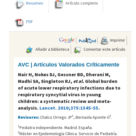
Resumen
Artículo completo
PDF
Imprimir
Añadir a biblioteca
Comentar este artículo
AVC | Artículos Valorados Críticamente
Nair H, Nokes DJ, Gessner BD, Dherani M,
Madhi SA, Singleton RJ,
et al.
Global burden
of acute lower respiratory infections due to
respiratory syncytial virus in young
children: a systematic review and meta-
analysis.
Lancet. 2010;375:1545-55
.
1
2
Revisores:
Chalco Orrego JP
, Bernaola Aponte G
.
1
Pediatra independiente. Madrid. España.
2
Máster en Epidemiología Clínica. Servicio de Pediatría.