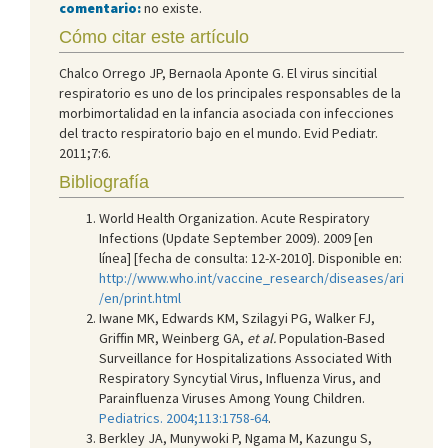
comentario:
no existe.
Cómo citar este artículo
Chalco Orrego JP, Bernaola Aponte G. El virus sincitial
respiratorio es uno de los principales responsables de la
morbimortalidad en la infancia asociada con infecciones
del tracto respiratorio bajo en el mundo. Evid Pediatr.
2011;7:6.
Bibliografía
World Health Organization. Acute Respiratory
Infections (Update September 2009). 2009 [en
línea] [fecha de consulta: 12-X-2010]. Disponible en:
http://www.who.int/vaccine_research/diseases/ari
/en/print.html
Iwane MK, Edwards KM, Szilagyi PG, Walker FJ,
Griffin MR, Weinberg GA,
et al.
Population-Based
Surveillance for Hospitalizations Associated With
Respiratory Syncytial Virus, Influenza Virus, and
Parainfluenza Viruses Among Young Children.
Pediatrics. 2004;113:1758-64
.
Berkley JA, Munywoki P, Ngama M, Kazungu S,