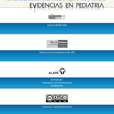
Premio MEDES 2012
Premio a la transparencia del SNS
Avalado por:
Asociación Latinoamericana
de Pediatría
Licencias Creative Commons