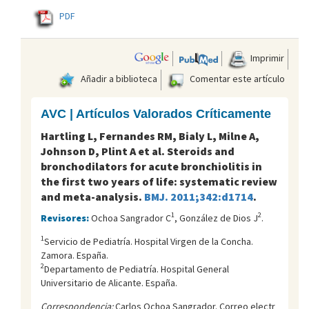
PDF
Imprimir
Añadir a biblioteca
Comentar este artículo
AVC | Artículos Valorados Críticamente
Hartling L, Fernandes RM, Bialy L, Milne A,
Johnson D, Plint A et al. Steroids and
bronchodilators for acute bronchiolitis in
the first two years of life: systematic review
and meta-analysis.
BMJ. 2011;342:d1714
.
1
2
Revisores:
Ochoa Sangrador C
, González de Dios J
.
1
Servicio de Pediatría. Hospital Virgen de la Concha.
Zamora. España.
2
Departamento de Pediatría. Hospital General
Universitario de Alicante. España.
Correspondencia:
Carlos Ochoa Sangrador. Correo electr