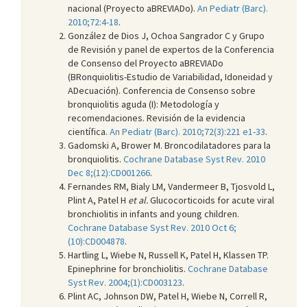
nacional (Proyecto aBREVIADo).
An Pediatr (Barc).
2010;72:4-18
.
González de Dios J, Ochoa Sangrador C y Grupo
de Revisión y panel de expertos de la Conferencia
de Consenso del Proyecto aBREVIADo
(BRonquiolitis-Estudio de Variabilidad, Idoneidad y
ADecuación). Conferencia de Consenso sobre
bronquiolitis aguda (I): Metodología y
recomendaciones. Revisión de la evidencia
científica.
An Pediatr (Barc). 2010;72(3):221 e1-33
.
Gadomski A, Brower M. Broncodilatadores para la
bronquiolitis.
Cochrane Database Syst Rev. 2010
Dec 8;(12):CD001266
.
Fernandes RM, Bialy LM, Vandermeer B, Tjosvold L,
Plint A, Patel H
et al.
Glucocorticoids for acute viral
bronchiolitis in infants and young children.
Cochrane Database Syst Rev. 2010 Oct 6;
(10):CD004878
.
Hartling L, Wiebe N, Russell K, Patel H, Klassen TP.
Epinephrine for bronchiolitis.
Cochrane Database
Syst Rev. 2004;(1):CD003123
.
Plint AC, Johnson DW, Patel H, Wiebe N, Correll R,