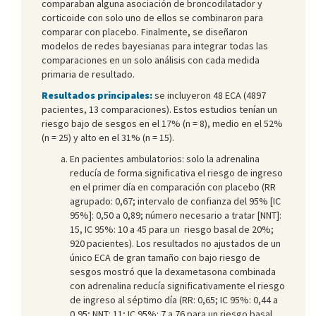
comparaban alguna asociación de broncodilatador y
corticoide con solo uno de ellos se combinaron para
comparar con placebo. Finalmente, se diseñaron
modelos de redes bayesianas para integrar todas las
comparaciones en un solo análisis con cada medida
primaria de resultado.
Resultados principales:
se incluyeron 48 ECA (4897
pacientes, 13 comparaciones). Estos estudios tenían un
riesgo bajo de sesgos en el 17% (n = 8), medio en el 52%
(n = 25) y alto en el 31% (n = 15).
En pacientes ambulatorios: solo la adrenalina
reducía de forma significativa el riesgo de ingreso
en el primer día en comparación con placebo (RR
agrupado: 0,67; intervalo de confianza del 95% [IC
95%]: 0,50 a 0,89; número necesario a tratar [NNT]:
15, IC 95%: 10 a 45 para un riesgo basal de 20%;
920 pacientes). Los resultados no ajustados de un
único ECA de gran tamaño con bajo riesgo de
sesgos mostró que la dexametasona combinada
con adrenalina reducía significativamente el riesgo
de ingreso al séptimo día (RR: 0,65; IC 95%: 0,44 a
0,95; NNT: 11; IC 95%: 7 a 76 para un riesgo basal