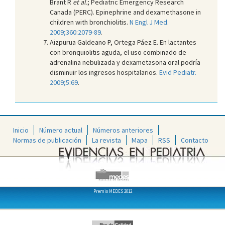
Brant R
et al.
; Pediatric Emergency Research
Canada (PERC). Epinephrine and dexamethasone in
children with bronchiolitis.
N Engl J Med.
2009;360:2079-89
.
Aizpurua Galdeano P, Ortega Páez E. En lactantes
con bronquiolitis aguda, el uso combinado de
adrenalina nebulizada y dexametasona oral podría
disminuir los ingresos hospitalarios.
Evid Pediatr.
2009;5:69
.
Inicio
Número actual
Números anteriores
Normas de publicación
La revista
Mapa
RSS
Contacto
Premio MEDES 2012