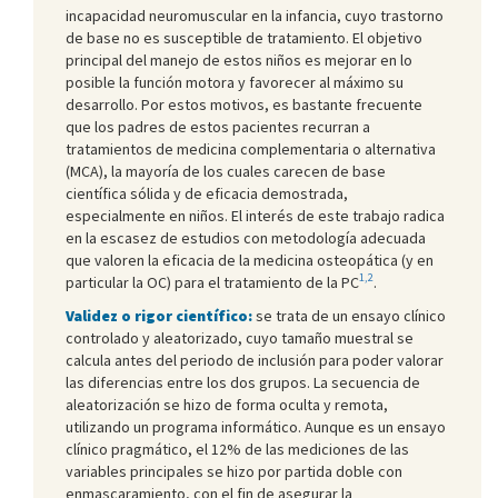
incapacidad neuromuscular en la infancia, cuyo trastorno
de base no es susceptible de tratamiento. El objetivo
principal del manejo de estos niños es mejorar en lo
posible la función motora y favorecer al máximo su
desarrollo. Por estos motivos, es bastante frecuente
que los padres de estos pacientes recurran a
tratamientos de medicina complementaria o alternativa
(MCA), la mayoría de los cuales carecen de base
científica sólida y de eficacia demostrada,
especialmente en niños. El interés de este trabajo radica
en la escasez de estudios con metodología adecuada
que valoren la eficacia de la medicina osteopática (y en
1,2
particular la OC) para el tratamiento de la PC
.
Validez o rigor científico:
se trata de un ensayo clínico
controlado y aleatorizado, cuyo tamaño muestral se
calcula antes del periodo de inclusión para poder valorar
las diferencias entre los dos grupos. La secuencia de
aleatorización se hizo de forma oculta y remota,
utilizando un programa informático. Aunque es un ensayo
clínico pragmático, el 12% de las mediciones de las
variables principales se hizo por partida doble con
enmascaramiento, con el fin de asegurar la