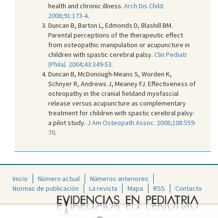
health and chronic illness.
Arch Dis Child.
2006;91:173-4
.
Duncan B, Barton L, Edmonds D, Blashill BM.
Parental perceptions of the therapeutic effect
from osteopathic manipulation or acupuncture in
children with spastic cerebral palsy.
Clin Pediatr
(Phila). 2004;43:349-53
.
Duncan B, McDonough-Means S, Worden K,
Schnyer R, Andrews J, Meaney FJ. Effectiveness of
osteopathy in the cranial fieldand myofascial
release versus acupuncture as complementary
treatment for children with spastic cerebral palsy:
a pilot study.
J Am Osteopath Assoc. 2008;108:559-
70
.
Inicio
Número actual
Números anteriores
Normas de publicación
La revista
Mapa
RSS
Contacto