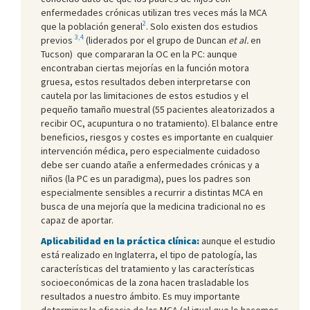
enfermedades crónicas utilizan tres veces más la MCA
2
que la población general
. Solo existen dos estudios
3,4
previos
(liderados por el grupo de Duncan
et al.
en
Tucson) que compararan la OC en la PC: aunque
encontraban ciertas mejorías en la función motora
gruesa, estos resultados deben interpretarse con
cautela por las limitaciones de estos estudios y el
pequeño tamaño muestral (55 pacientes aleatorizados a
recibir OC, acupuntura o no tratamiento). El balance entre
beneficios, riesgos y costes es importante en cualquier
intervención médica, pero especialmente cuidadoso
debe ser cuando atañe a enfermedades crónicas y a
niños (la PC es un paradigma), pues los padres son
especialmente sensibles a recurrir a distintas MCA en
busca de una mejoría que la medicina tradicional no es
capaz de aportar.
Aplicabilidad en la práctica clínica:
aunque el estudio
está realizado en Inglaterra, el tipo de patología, las
características del tratamiento y las características
socioeconómicas de la zona hacen trasladable los
resultados a nuestro ámbito. Es muy importante
determinar la eficacia de las MCA (al igual que lo hacemos