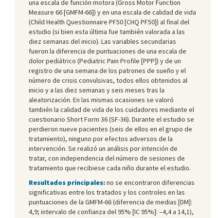
una escala de función motora (Gross Motor Function
Measure 66 [GMFM-66]) y en una escala de calidad de vida
(Child Health Questionnaire PF50 [CHQ PF50]) al final del
estudio (si bien esta última fue también valorada a las
diez semanas del inicio). Las variables secundarias
fueron la diferencia de puntuaciones de una escala de
dolor pediátrico (Pediatric Pain Profile [PPP]) y de un
registro de una semana de los patrones de sueño y el
número de crisis convulsivas, todos ellos obtenidos al
inicio y a las diez semanas y seis meses tras la
aleatorización. En las mismas ocasiones se valoró
también la calidad de vida de los cuidadores mediante el
cuestionario Short Form 36 (SF-36). Durante el estudio se
perdieron nueve pacientes (seis de ellos en el grupo de
tratamiento), ninguno por efectos adversos de la
intervención. Se realizó un análisis por intención de
tratar, con independencia del número de sesiones de
tratamiento que recibiese cada niño durante el estudio.
Resultados principales:
no se encontraron diferencias
significativas entre los tratados y los controles en las
puntuaciones de la GMFM-66 (diferencia de medias [DM]:
4,9; intervalo de confianza del 95% [IC 95%]: –4,4 a 14,1),