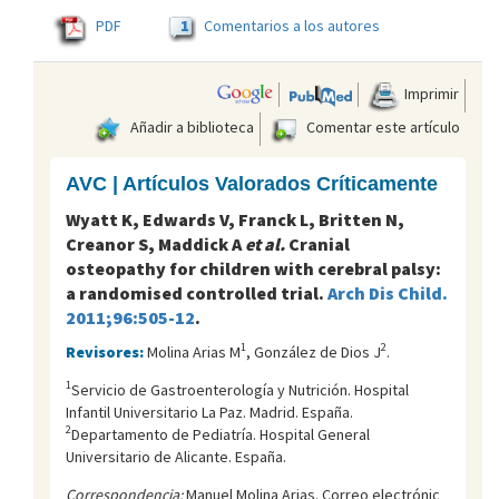
1
PDF
Comentarios a los autores
Imprimir
Añadir a biblioteca
Comentar este artículo
AVC | Artículos Valorados Críticamente
Wyatt K, Edwards V, Franck L, Britten N,
Creanor S, Maddick A
et al.
Cranial
osteopathy for children with cerebral palsy:
a randomised controlled trial.
Arch Dis Child.
2011;96:505-12
.
1
2
Revisores:
Molina Arias M
, González de Dios J
.
1
Servicio de Gastroenterología y Nutrición. Hospital
Infantil Universitario La Paz. Madrid. España.
2
Departamento de Pediatría. Hospital General
Universitario de Alicante. España.
Correspondencia:
Manuel Molina Arias. Correo electrónic