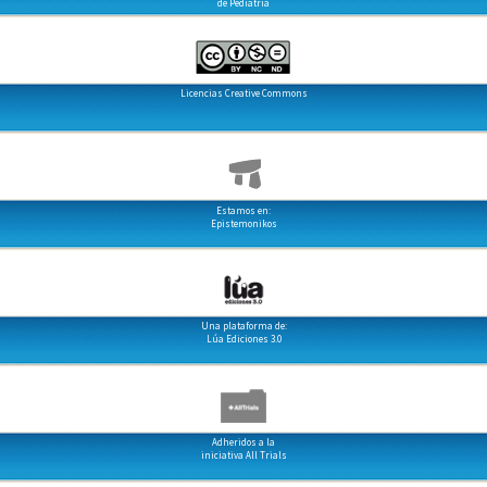
de Pediatría
Licencias Creative Commons
Estamos en:
Epistemonikos
Una plataforma de:
Lúa Ediciones 3.0
Adheridos a la
iniciativa All Trials