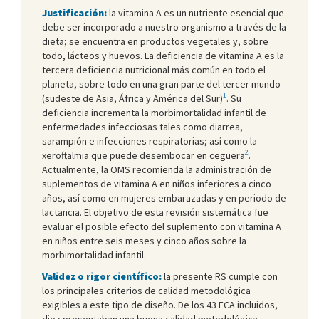
Justificación:
la vitamina A es un nutriente esencial que
debe ser incorporado a nuestro organismo a través de la
dieta; se encuentra en productos vegetales y, sobre
todo, lácteos y huevos. La deficiencia de vitamina A es la
tercera deficiencia nutricional más común en todo el
planeta, sobre todo en una gran parte del tercer mundo
1
(sudeste de Asia, África y América del Sur)
. Su
deficiencia incrementa la morbimortalidad infantil de
enfermedades infecciosas tales como diarrea,
sarampión e infecciones respiratorias; así como la
2
xeroftalmia que puede desembocar en ceguera
.
Actualmente, la OMS recomienda la administración de
suplementos de vitamina A en niños inferiores a cinco
años, así como en mujeres embarazadas y en periodo de
lactancia. El objetivo de esta revisión sistemática fue
evaluar el posible efecto del suplemento con vitamina A
en niños entre seis meses y cinco años sobre la
morbimortalidad infantil.
Validez o rigor científico:
la presente RS cumple con
los principales criterios de calidad metodológica
exigibles a este tipo de diseño. De los 43 ECA incluidos,
diez presentaban una buena calidad metodológica