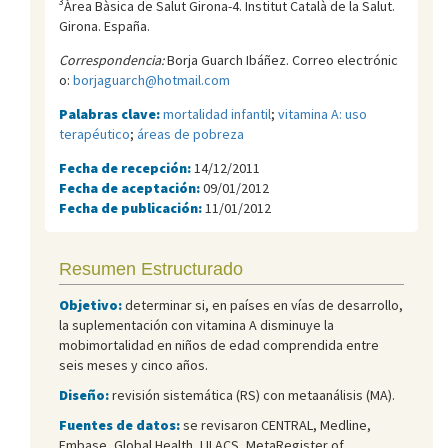
3
Àrea Bàsica de Salut Girona-4. Institut Català de la Salut.
Girona. España.
Correspondencia:
Borja Guarch Ibáñez. Correo electrónic
o:
borjaguarch@hotmail.com
Palabras clave:
mortalidad infantil
;
vitamina A: uso
terapéutico
;
áreas de pobreza
Fecha de recepción:
14/12/2011
Fecha de aceptación:
09/01/2012
Fecha de publicación:
11/01/2012
Resumen Estructurado
Objetivo:
determinar si, en países en vías de desarrollo,
la suplementación con vitamina A disminuye la
mobimortalidad en niños de edad comprendida entre
seis meses y cinco años.
Diseño:
revisión sistemática (RS) con metaanálisis (MA).
Fuentes de datos:
se revisaron CENTRAL, Medline,
Embase, Global Health, LILACS, MetaRegister of