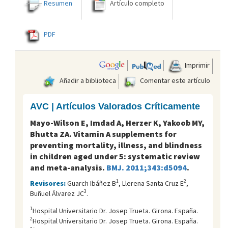
Resumen
Artículo completo
PDF
Imprimir
Añadir a biblioteca
Comentar este artículo
AVC | Artículos Valorados Críticamente
Mayo-Wilson E, Imdad A, Herzer K, Yakoob MY,
Bhutta ZA. Vitamin A supplements for
preventing mortality, illness, and blindness
in children aged under 5: systematic review
and meta-analysis.
BMJ. 2011;343:d5094
.
1
2
Revisores:
Guarch Ibáñez B
, Llerena Santa Cruz E
,
3
Buñuel Álvarez JC
.
1
Hospital Universitario Dr. Josep Trueta. Girona. España.
2
Hospital Universitario Dr. Josep Trueta. Girona. España.