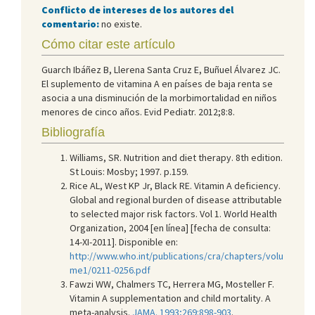
Conflicto de intereses de los autores del
comentario:
no existe.
Cómo citar este artículo
Guarch Ibáñez B, Llerena Santa Cruz E, Buñuel Álvarez JC.
El suplemento de vitamina A en países de baja renta se
asocia a una disminución de la morbimortalidad en niños
menores de cinco años. Evid Pediatr. 2012;8:8.
Bibliografía
Williams, SR. Nutrition and diet therapy. 8th edition.
St Louis: Mosby; 1997. p.159.
Rice AL, West KP Jr, Black RE. Vitamin A deficiency.
Global and regional burden of disease attributable
to selected major risk factors. Vol 1. World Health
Organization, 2004 [en línea] [fecha de consulta:
14-XI-2011]. Disponible en:
http://www.who.int/publications/cra/chapters/volu
me1/0211-0256.pdf
Fawzi WW, Chalmers TC, Herrera MG, Mosteller F.
Vitamin A supplementation and child mortality. A
meta-analysis.
JAMA. 1993;269:898-903
.