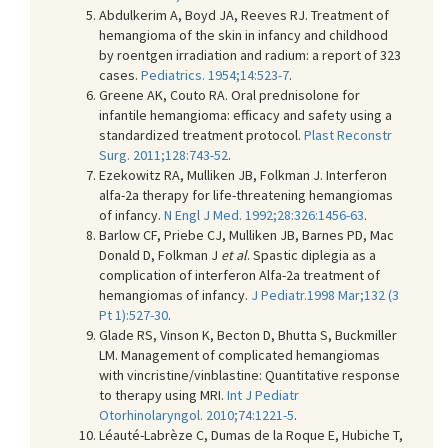
Abdulkerim A, Boyd JA, Reeves RJ. Treatment of
hemangioma of the skin in infancy and childhood
by roentgen irradiation and radium: a report of 323
cases.
Pediatrics. 1954;14:523-7
.
Greene AK, Couto RA. Oral prednisolone for
infantile hemangioma: efficacy and safety using a
standardized treatment protocol.
Plast Reconstr
Surg. 2011;128:743-52
.
Ezekowitz RA, Mulliken JB, Folkman J. Interferon
alfa-2a therapy for life-threatening hemangiomas
of infancy.
N Engl J Med. 1992;28:326:1456-63
.
Barlow CF, Priebe CJ, Mulliken JB, Barnes PD, Mac
Donald D, Folkman J
et al
. Spastic diplegia as a
complication of interferon Alfa-2a treatment of
hemangiomas of infancy.
J Pediatr.1998 Mar;132 (3
Pt 1):527-30
.
Glade RS, Vinson K, Becton D, Bhutta S, Buckmiller
LM. Management of complicated hemangiomas
with vincristine/vinblastine: Quantitative response
to therapy using MRI.
Int J Pediatr
Otorhinolaryngol. 2010;74:1221-5
.
Léauté-Labrèze C, Dumas de la Roque E, Hubiche T,