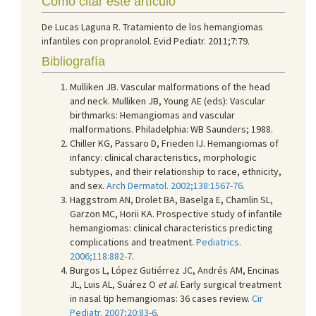
Cómo citar este artículo
De Lucas Laguna R. Tratamiento de los hemangiomas
infantiles con propranolol. Evid Pediatr. 2011;7:79.
Bibliografía
Mulliken JB. Vascular malformations of the head
and neck. Mulliken JB, Young AE (eds): Vascular
birthmarks: Hemangiomas and vascular
malformations. Philadelphia: WB Saunders; 1988.
Chiller KG, Passaro D, Frieden IJ. Hemangiomas of
infancy: clinical characteristics, morphologic
subtypes, and their relationship to race, ethnicity,
and sex.
Arch Dermatol. 2002;138:1567-76
.
Haggstrom AN, Drolet BA, Baselga E, Chamlin SL,
Garzon MC, Horii KA. Prospective study of infantile
hemangiomas: clinical characteristics predicting
complications and treatment.
Pediatrics.
2006;118:882-7
.
Burgos L, López Gutiérrez JC, Andrés AM, Encinas
JL, Luis AL, Suárez O
et al
. Early surgical treatment
in nasal tip hemangiomas: 36 cases review.
Cir
Pediatr. 2007;20:83-6
.