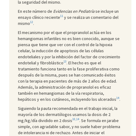
la seguridad del mismo.
En este número de
Evidencias en Pediatría
se incluye un
11
ensayo clínico reciente
y se realiza un comentario del
12
mismo
.
El mecanismo por el que el propranolol actúa en los
hemangiomas infantiles no es bien conocido, aunque se
piensa que tiene que ver con el control de la hipoxia
celular, la inducción de apoptosis de las células
endoteliales y por la inhibición del factor de crecimiento
13
endotelial y fibroblástico
. El hecho es que el
tratamiento funciona tanto en la fase proliferativa como
después de la misma, pues se han comunicado éxitos
con la terapia en pacientes de más de 2 años de edad.
Además, la administración de propranolol es eficaz
también en hemangiomas de la vía respiratoria,
14
hepáticos y en los cutáneos, incluyendo los ulcerados
.
Siguiendo la pauta recomendada en el trabajo inicial, la
mayoría de los dermatólogos usamos la dosis de 2
10,14
mg/kg/día dividido en 2 dosis
. Se formula en jarabe
simple, con agradable sabor, y no suele haber problema
de intolerancia ni de rechazo. Antes de iniciar el