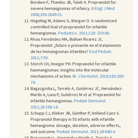
Boralevi F, Thambo JB, Taïeb A. Propranolol for
severe hemangiomas of infancy.
N Engl J Med.
2008;358:2649-51
.
Hogeling M, Adams S, Wargon O. A randomized
controlled trial of propranolol for infantile
hemangiomas.
Pediatrics. 2011;128: 259-66
.
Rivas Fernández MA, Buñuel Álvarez JC.
Propranolol: ¿futuro o presente en el tratamiento
de los hemangiomas infantiles?
Evid Pediatr.
2011;7:93
.
Storch CH, Hoeger PH. Propranolol for infantile
haemangiomas: insights into the molecular
mechanisms of action.
Br J Dermatol. 2010;163:269-
74
.
Bagazgoitia L, Torrelo A, Gutiérrez JC, Hernández-
Martín A, Luna P, Gutiérrez M
et al
. Propranolol for
infantile hemangiomas.
Pediatr Dermatol.
2011;28:108-14
.
Schupp CJ, Kleber JB, Günther P, Holland-Cunz S.
Propranolol therapy in 55 infants with infantile
hemangioma: dosage, duration, adverse effects,
and outcome.
Pediatr Dermatol. 2011;28:640-4
.
Bagazgoitia L, Hernández-Martín A, Torrelo A.