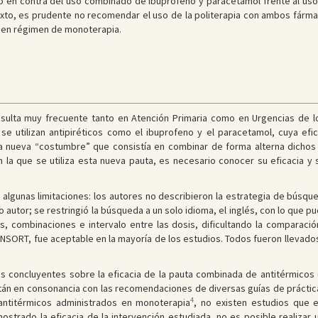
 en contra del uso combinado de ibuprofeno y paracetamol frente al uso ai
xto, es prudente no recomendar el uso de la politerapia con ambos fármaco
s en régimen de monoterapia.
nsulta muy frecuente tanto en Atención Primaria como en Urgencias de 
se utilizan antipiréticos como el ibuprofeno y el paracetamol, cuya efi
a nueva “costumbre” que consistía en combinar de forma alterna dichos
n la que se utiliza esta nueva pauta, es necesario conocer su eficacia y
algunas limitaciones: los autores no describieron la estrategia de búsqued
 autor; se restringió la búsqueda a un solo idioma, el inglés, con lo que p
os, combinaciones e intervalo entre las dosis, dificultando la comparació
SORT, fue aceptable en la mayoría de los estudios. Todos fueron llevados a
 concluyentes sobre la eficacia de la pauta combinada de antitérmicos (
stán en consonancia con las recomendaciones de diversas guías de práctica 
4
 antitérmicos administrados en monoterapia
, no existen estudios que 
trado la eficacia de la intervención estudiada, no es posible realizar u