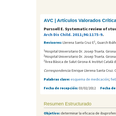
AVC | Artículos Valorados Críti
Purssell E. Systematic review of st
Arch Dis Child. 2011;96:1175-9
.
1
Revisores:
Llerena Santa Cruz E
, Guarch Ibáñ
1
Hospital Universitario Dr. Josep Trueta. Girona
2
Hospital Universitario Dr. Josep Trueta. Girona
3
Àrea Bàsica de Salut Girona-4. Institut Català d
Correspondencia:
Enrique Llerena Santa Cruz. 
Palabras clave:
esquema de medicación
;
fie
Fecha de recepción:
03/02/2012
Fecha de
Resumen Estructurado
Objetivo:
determinar la eficacia de ibuprofen