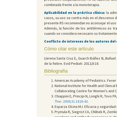
combinada frente a la monoterapia.
Aplicabilidad en la práctica clínica:
la admi
casos, su uso se centra más en el descenso de
presente RS recomiendan no aconsejar el uso 
Además, la función de los antitérmicos es tr
cuando se considera necesario su tratamiento,
Conflicto de intereses de los autores del
Cómo citar este artículo
Llerena Santa Cruz E, Guarch Ibáñez B, Buñuel
de la fiebre. Evid Pediatr. 2012;8:18.
Bibliografía
American Academy of Pediatrics. Fever a
National Institute for Health and Clinical
Collaborating Centre for Women’s and Ch
Chiappini E, Principi N, Longhi R, Tovo P
Ther. 2009;31:1826-43
.
Esparza Olcina MJ. Eficacia y seguridad 
Prymula R, Siegrist CA, Chlibek R, Zem