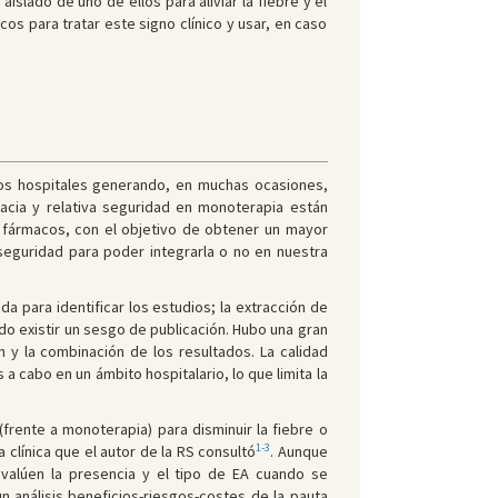
slado de uno de ellos para aliviar la fiebre y el
s para tratar este signo clínico y usar, en caso
los hospitales generando, en muchas ocasiones,
cacia y relativa seguridad en monoterapia están
 fármacos, con el objetivo de obtener un mayor
 seguridad para poder integrarla o no en nuestra
a para identificar los estudios; la extracción de
udo existir un sesgo de publicación. Hubo una gran
n y la combinación de los resultados. La calidad
 cabo en un ámbito hospitalario, lo que limita la
frente a monoterapia) para disminuir la fiebre o
1-3
clínica que el autor de la RS consultó
. Aunque
evalúen la presencia y el tipo de EA cuando se
n análisis beneficios-riesgos-costes de la pauta