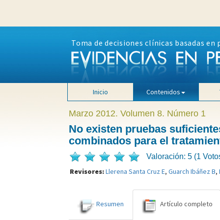
Toma de decisiones clínicas basadas en 
Inicio
Contenidos
Marzo 2012. Volumen 8. Número 1
No existen pruebas suficiente
combinados para el tratamient
Valoración: 5 (1 Voto
Revisores:
Llerena Santa Cruz E
,
Guarch Ibáñez B
,
Resumen
Artículo completo