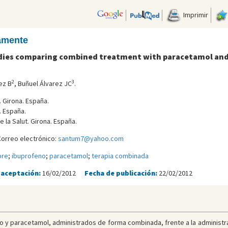
Imprimir
camente
udies comparing combined treatment with paracetamol and 
2
3
ez B
, Buñuel Álvarez JC
.
. Girona. España.
. España.
e la Salut. Girona. España.
Correo electrónico:
santum7@yahoo.com
bre
;
ibuprofeno
;
paracetamol
;
terapia combinada
 aceptación:
16/02/2012
Fecha de publicación:
22/02/2012
o y paracetamol, administrados de forma combinada, frente a la administrac