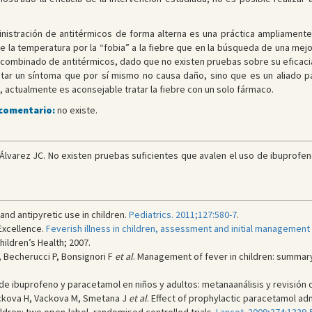
nistración de antitérmicos de forma alterna es una práctica ampliament
 la temperatura por la “fobia” a la fiebre que en la búsqueda de una mejor
combinado de antitérmicos, dado que no existen pruebas sobre su eficacia
atar un síntoma que por sí mismo no causa daño, sino que es un aliado par
 actualmente es aconsejable tratar la fiebre con un solo fármaco.
 comentario:
no existe.
 Álvarez JC. No existen pruebas suficientes que avalen el uso de ibuprof
nd antipyretic use in children.
Pediatrics. 2011;127:580-7
.
 Excellence.
Feverish illness in children, assessment and initial management 
ildren’s Health; 2007.
A, Becherucci P, Bonsignori F
et al
. Management of fever in children: summary 
de ibuprofeno y paracetamol en niños y adultos: metanaanálisis y revisión c
lickova H, Vackova M, Smetana J
et al
. Effect of prophylactic paracetamol adm