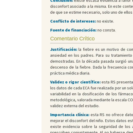
Conclusión:
existe escasa evidencia a favor o
disconfort asociado a la misma. En este conte
de que se estime necesario, solo uno de ello
Conflicto de intereses:
no existe.
Fuente de financiación:
no consta.
Comentario Crítico
Justificación:
la fiebre es un motivo de co
ansiedad en los padres. Para su tratamiento 
demostradas. En la década pasada surgió un
descenso de la fiebre. Dada la frecuencia co
práctica médica diaria.
Validez o rigor científico:
esta RS presenta 
los datos de cada ECA fue realizada por un solo
variabilidad en la dosificación de los fármac
metodológica, valorada mediante la escala CON
validez externa del estudio.
Importancia clínica:
esta RS no ofrece datos
mejorar el disconfort del niño. Estos datos e
existe evidencia sobre la seguridad de los
prescriben conjuntamente. Al no haberse demos