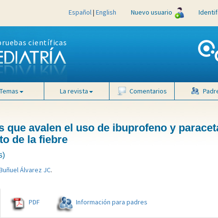
Español
|
English
Nuevo usuario
Identi
pruebas científicas
Temas
La revista
Comentarios
Padr
s que avalen el uso de ibuprofeno y parace
o de la fiebre
s)
Buñuel Álvarez JC
.
PDF
Información para padres