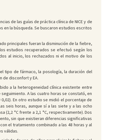
ias de las guías de práctica clínica de NICE y de
os en la búsqueda. Se buscaron estudios escritos
do principales fueran la disminución de la fiebre,
e los estudios recuperados se efectuó según los
os al inicio, los rechazados ni el motivo de los
l tipo de fármaco, la posología, la duración del
n de disconfort y EA.
bido a la heterogeneidad clínica existente entre
e seguimiento. A las cuatro horas se constató, en
0,02). En otro estudio se midió el porcentaje de
as seis horas, aunque sí a las siete y a las ocho
a (2,2 °C frente a 2,1 °C, respectivamente). Dos
ento, sin que existieran diferencias significativas
 con el tratamiento combinado a las 48 horas y al
s válidas.