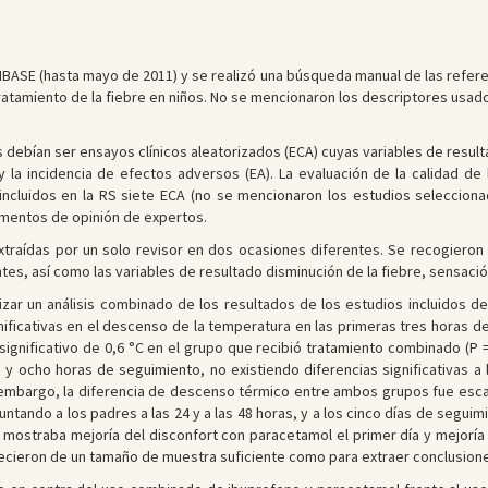
ASE (hasta mayo de 2011) y se realizó una búsqueda manual de las referenc
ratamiento de la fiebre en niños. No se mencionaron los descriptores usad
s debían ser ensayos clínicos aleatorizados (ECA) cuyas variables de resulta
 y la incidencia de efectos adversos (EA). La evaluación de la calidad d
incluidos en la RS siete ECA (no se mencionaron los estudios seleccionad
mentos de opinión de expertos.
xtraídas por un solo revisor en dos ocasiones diferentes. Se recogieron e
ntes, así como las variables de resultado disminución de la fiebre, sensació
izar un análisis combinado de los resultados de los estudios incluidos de
gnificativas en el descenso de la temperatura en las primeras tres horas d
gnificativo de 0,6 °C en el grupo que recibió tratamiento combinado (P = 
 y ocho horas de seguimiento, no existiendo diferencias significativas a l
 embargo, la diferencia de descenso térmico entre ambos grupos fue escas
ntando a los padres a las 24 y a las 48 horas, y a los cinco días de seguimi
o mostraba mejoría del disconfort con paracetamol el primer día y mejoría
arecieron de un tamaño de muestra suficiente como para extraer conclusione