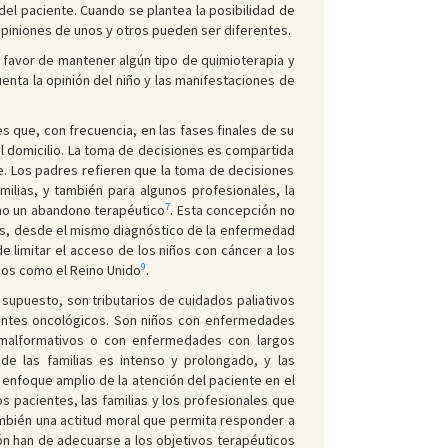
 del paciente. Cuando se plantea la posibilidad de
opiniones de unos y otros pueden ser diferentes.
 favor de mantener algún tipo de quimioterapia y
uenta la opinión del niño y las manifestaciones de
s que, con frecuencia, en las fases finales de su
l domicilio. La toma de decisiones es compartida
e. Los padres refieren que la toma de decisiones
amilias, y también para algunos profesionales, la
7
omo un abandono terapéutico
. Esta concepción no
es, desde el mismo diagnóstico de la enfermedad
de limitar el acceso de los niños con cáncer a los
9
dos como el Reino Unido
.
 supuesto, son tributarios de cuidados paliativos
ientes oncológicos. Son niños con enfermedades
imalformativos o con enfermedades con largos
de las familias es intenso y prolongado, y las
enfoque amplio de la atención del paciente en el
 pacientes, las familias y los profesionales que
ambién una actitud moral que permita responder a
ón han de adecuarse a los objetivos terapéuticos