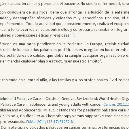
n la situación clínica y personal del paciente. No solo la enfermedad, sin
con cualquiera de sus hijos, tiene que afrontar la situación de la enfer
ender y desempeñar técnicas y cuidados muy específicos. Por eso, el eq
mpañamiento: “Toda la actividad que, conscientemente, realiza el equipo hu
car o fortalecer los vínculos entre ellos y se preparen a recibir e integrar
13
ores y convicciones éticas y religiosas”
.
iátricos es una tarea pendiente en la Pediatría. En Europa, recibir cuid
rollo de los cuidados paliativos pediátricos es irregular en los diferente
os estándares de calidad que debería cumplir cualquier organización o es
3
 en marcha cualquier plan o estructura en nuestro ámbito
.
 teniendo en cuenta al niño, a las familias y a los profesionales. Evid Pediatr
elief and Palliative Care in Children. Geneva, Switzerland: World Health Org
. Palliative Care in adolescents and young adults with cancer.
Cancer. 2011;1
ildren and Adolescents. IMPaCCT: standards for paediatric palliative care in 
 P, Volpe J, Bouffet E
et al
. Chemotherapy versus supportive care alone in pe
 professionals.
CMAJ. 2011;183(17):E1252-8
.
 Quimioterapia o cuidados paliativos en cáncer terminal, preferencias de 