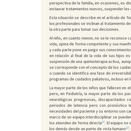
perspectiva de la familia, en ocasiones, es dis
instaurar tratamientos nuevos, suspender los 
Esta situación se describe en el artículo de T
los profesionales se inclinan al tratamiento d
la otra parte para tomar sus decisiones.
Al niño, en cuanto menor, no se le reconoce c
vida, opina de forma competente y sus manifes
y cada parte pone en juego sus conocimientos,
en relación al final de la vida de sus hijos e
suspensión de una quimioterapia activa, aunqu
se corresponde con el concepto de los cuidad
o cuando se identifica una fase de irreversib
programas de cuidados paliativos, incluso en 
La mayor parte de los niños que fallecen en e
pero, en Pediatría, la mayor parte de los p
neurológicas progresivas, discapacitados 
periodos de latencia pero con pronóstico le
necesidades del paciente y su entorno son cam
marco de un equipo interdisciplinar se pueden
11
los atienden de forma directa
. El equipo no
12
los demás desde un punto de vista humano
.