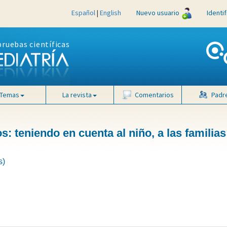
Español
|
English
Nuevo usuario
Identi
pruebas científicas
Temas
La revista
Comentarios
Padr
s: teniendo en cuenta al niño, a las familias
s)