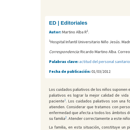
ED | Editoriales
1
Autor:
Martino Alba R
.
1
Hospital Infantil Universitario Niño Jesús. Mad
Correspondencia:
Ricardo Martino Alba. Correo
Palabras clave:
actitud del personal sanitario
Fecha de publicación:
01/03/2012
Los cuidados paliativos de los niños suponen el 
paliativos es lograr la mejor calidad de vi
1
paciente
. Los cuidados paliativos son una f
atienden. Considerar que tratamos con perso
enfermedad que afecta a todos los ámbitos de 
2
su familia
. Atender correctamente a este niño 
La familia, en esta situación, constituye un p