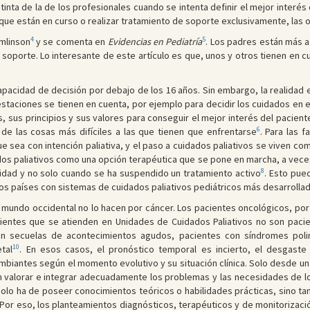
tinta de la de los profesionales cuando se intenta definir el mejor interés
que están en curso o realizar tratamiento de soporte exclusivamente, las 
4
5
omlinson
y se comenta en
Evidencias en Pediatría
. Los padres están más a
e soporte. Lo interesante de este artículo es que, unos y otros tienen en c
apacidad de decisión por debajo de los 16 años. Sin embargo, la realidad e
taciones se tienen en cuenta, por ejemplo para decidir los cuidados en e
 sus principios y sus valores para conseguir el mejor interés del pacient
6
s de las cosas más difíciles a las que tienen que enfrentarse
. Para las f
e sea con intención paliativa, y el paso a cuidados paliativos se viven c
os paliativos como una opción terapéutica que se pone en marcha, a vec
8
ilidad y no solo cuando se ha suspendido un tratamiento activo
. Esto pue
los países con sistemas de cuidados paliativos pediátricos más desarrolla
l mundo occidental no lo hacen por cáncer. Los pacientes oncológicos, por
acientes que se atienden en Unidades de Cuidados Paliativos no son pac
con secuelas de acontecimientos agudos, pacientes con síndromes pol
10
tal
. En esos casos, el pronóstico temporal es incierto, el desgaste 
biantes según el momento evolutivo y su situación clínica. Solo desde un 
 valorar e integrar adecuadamente los problemas y las necesidades de los
 solo ha de poseer conocimientos teóricos o habilidades prácticas, sino t
 Por eso, los planteamientos diagnósticos, terapéuticos y de monitorizaci