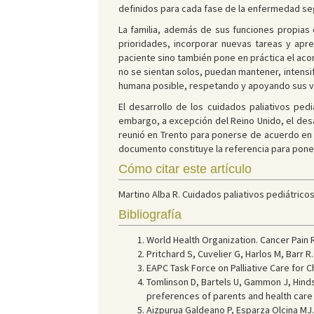
definidos para cada fase de la enfermedad segú
La familia, además de sus funciones propias 
prioridades, incorporar nuevas tareas y apr
paciente sino también pone en práctica el aco
no se sientan solos, puedan mantener, intensifi
humana posible, respetando y apoyando sus val
El desarrollo de los cuidados paliativos ped
embargo, a excepción del Reino Unido, el desar
reunió en Trento para ponerse de acuerdo en l
documento constituye la referencia para poner
Cómo citar este artículo
Martino Alba R. Cuidados paliativos pediátricos:
Bibliografía
World Health Organization. Cancer Pain R
Pritchard S, Cuvelier G, Harlos M, Barr R
EAPC Task Force on Palliative Care for Ch
Tomlinson D, Bartels U, Gammon J, Hinds
preferences of parents and health care
Aizpurua Galdeano P, Esparza Olcina MJ.