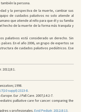
o también la persona.
medad y la perspectiva de la muerte, cambiar sus
uipo de cuidados paliativos no solo atiende al
mano que atiende al niño para que él y su familia
 el hecho de la muerte de la forma más tranquila y
ados paliativos está considerado un derecho. Sin
s países. En el año 2006, un grupo de expertos se
tructura de cuidados paliativos pediátricos. Ese
. 2012;8:1.
anization; 1998.
17(10 suppl):2323-8
.
Europe. Eur J Pall Care. 2007;14:2-7.
diatric palliative care for cancer: comparing the
padres y profesionales.
Evid Pediatr. 2012;8:13
.