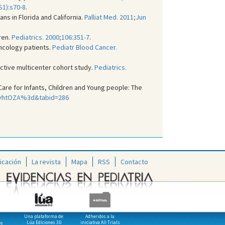
S1):s70-8
.
ns in Florida and California.
Palliat Med. 2011;Jun
ren.
Pediatrics. 2000;106:351-7
.
oncology patients.
Pediatr Blood Cancer.
pective multicenter cohort study.
Pediatrics.
Care for Infants, Children and Young people: The
iV2yhtOZA%3d&tabid=286
icación
La revista
Mapa
RSS
Contacto
Una plataforma de:
Adheridos a la
Lúa Ediciones 3.0
iniciativa All Trials
os