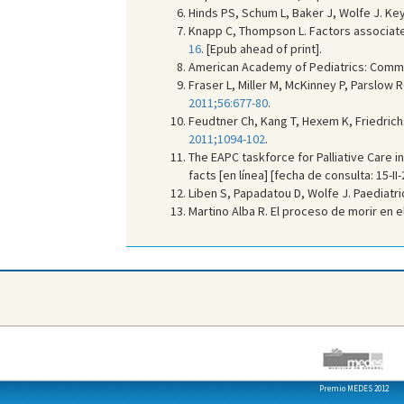
Hinds PS, Schum L, Baker J, Wolfe J. Key 
Knapp C, Thompson L. Factors associated 
16
. [Epub ahead of print].
American Academy of Pediatrics: Committ
Fraser L, Miller M, McKinney P, Parslow R
2011;56:677-80
.
Feudtner Ch, Kang T, Hexem K, Friedric
2011;1094-102
.
The EAPC taskforce for Palliative Care i
facts [en línea] [fecha de consulta: 15-II
Liben S, Papadatou D, Wolfe J. Paediatri
Martino Alba R. El proceso de morir en e
Premio MEDES 2012