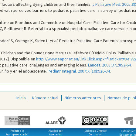
factors affecting dying children and their families.
J Palliative Med. 2005;8(
with perceived barriers to pediatric palliative care: a survey of pediatricia
ee on Bioethics and Committee on Hospital Care. Palliative Care for Child
C, Feltbower R. Referral to a specialist pediatric palliative care service in 
hsdorf S, Osenga K, Siden H
et al
. Pediatric Palliative Care Patients: a pros
n Children and the Foundazione Maruzza Lefebvre D’Ovidio Onlus. Palliative 
-2012]. Disponible en
http://www.eapcnet.eu/LinkClick.aspx?fileticket=De
c palliative care: challenges and emerging ideas.
Lancet. 2008;371:852-64
.
l niño y en el adolescente.
Pediatr Integral. 2007;XI(10):926-34
.
Inicio
Número actual
Números anteriores
Normas de publ
Premio a la
Avalado por:
Licencias Creative
Estamos en:
transparencia del
Asociación
Commons
Epistemonik