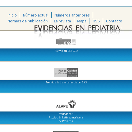
Inicio
Número actual
Números anteriores
Normas de publicación
La revista
Mapa
RSS
Contacto
Premio MEDES 2012
Premio a la transparencia del SNS
Avalado por:
Asociación Latinoamericana
de Pediatría