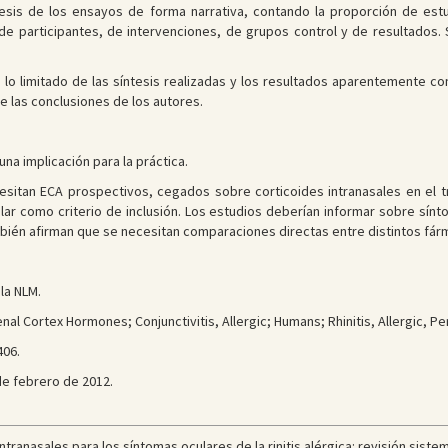
esis de los ensayos de forma narrativa, contando la proporción de estu
e participantes, de intervenciones, de grupos control y de resultados. Si
, lo limitado de las síntesis realizadas y los resultados aparentemente c
e las conclusiones de los autores.
na implicación para la práctica.
sitan ECA prospectivos, cegados sobre corticoides intranasales en el tra
lar como criterio de inclusión. Los estudios deberían informar sobre sínt
mbién afirman que se necesitan comparaciones directas entre distintos fár
la NLM.
nal Cortex Hormones; Conjunctivitis, Allergic; Humans; Rhinitis, Allergic, Pere
06.
e febrero de 2012.
ntranasales para los síntomas oculares de la rinitis alérgica: revisión sistem