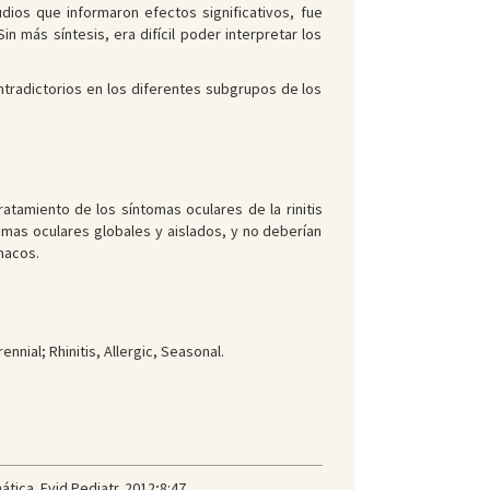
dios que informaron efectos significativos, fue
n más síntesis, era difícil poder interpretar los
ontradictorios en los diferentes subgrupos de los
tamiento de los síntomas oculares de la rinitis
omas oculares globales y aislados, y no deberían
macos.
nnial; Rhinitis, Allergic, Seasonal.
ática. Evid Pediatr. 2012;8:47.