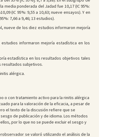
 del 95% [IC 95%]: 8,7 a 9,88). En el subgrupo de
la media ponderada del Jadad fue 10,17 (IC 95%:
10,09 (IC 95%: 9,55 a 10,63; nueve ensayos). Y en
5%: 7,66 a 9,46; 13 estudios).
, nueve de los diez estudios informaron mejoría
estudios informaron mejoría estadística en los
ía estadística en los resultados objetivos tales
 resultados subjetivos.
itis alérgica.
 o con tratamiento activo para la rinitis alérgica
cuado para la valoración de la eficacia, a pesar de
ro el texto de la discusión refiere que se
r sesgo de publicación y de idioma. Los métodos
ellos, por lo que no se puede excluir el sesgo y
robservador se valoró utilizando el análisis de la