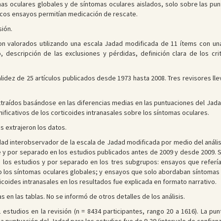
as oculares globales y de síntomas oculares aislados, solo sobre las pun
ocos ensayos permitían medicación de rescate.
sión.
n valorados utilizando una escala Jadad modificada de 11 ítems con una
o, descripción de las exclusiones y pérdidas, definición clara de los cr
validez de 25 artículos publicados desde 1973 hasta 2008. Tres revisores ll
traídos basándose en las diferencias medias en las puntuaciones del Jadad
ficativos de los corticoides intranasales sobre los síntomas oculares.
s extrajeron los datos.
idad interobservador de la escala de Jadad modificada por medio del anális
e y por separado en los estudios publicados antes de 2009 y desde 2009. S
los estudios y por separado en los tres subgrupos: ensayos que refería
o los síntomas oculares globales; y ensayos que solo abordaban síntomas 
icoides intranasales en los resultados fue explicada en formato narrativo.
 en las tablas. No se informó de otros detalles de los análisis.
 estudios en la revisión (n = 8434 participantes, rango 20 a 1616). La pu