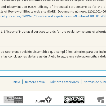
nd Dissemination (CRD). Efficacy of intranasal corticosteroids for the oc
acts of Review of Effects web site (DARE). Documento número: 12011001406 [
w.crd.york.ac.uk/CRDWeb/ShowRecord.asp?AccessionNumber=12011001406
L. Efficacy of intranasal corticosteroids for the ocular symptoms of allergic
do sobre una revisión sistemática que cumplió los criterios para ser incl
as conclusiones de la revisión. A ello le sigue una valoración crítica detall
Inicio
Número actual
Números anteriores
Normas de publ