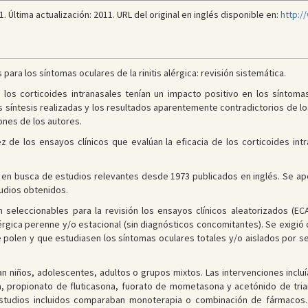
 Última actualización: 2011. URL del original en inglés disponible en:
http:/
 para los síntomas oculares de la rinitis alérgica: revisión sistemática.
los corticoides intranasales tenían un impacto positivo en los síntomas o
as síntesis realizadas y los resultados aparentemente contradictorios de l
ones de los autores.
z de los ensayos clínicos que evalúan la eficacia de los corticoides intr
n busca de estudios relevantes desde 1973 publicados en inglés. Se apor
tudios obtenidos.
 seleccionables para la revisión los ensayos clínicos aleatorizados (E
alérgica perenne y/o estacional (sin diagnósticos concomitantes). Se exigi
 polen y que estudiasen los síntomas oculares totales y/o aislados por se
eran niños, adolescentes, adultos o grupos mixtos. Las intervenciones inc
ona, propionato de fluticasona, fuorato de mometasona y acetónido de tria
estudios incluidos comparaban monoterapia o combinación de fármacos. 