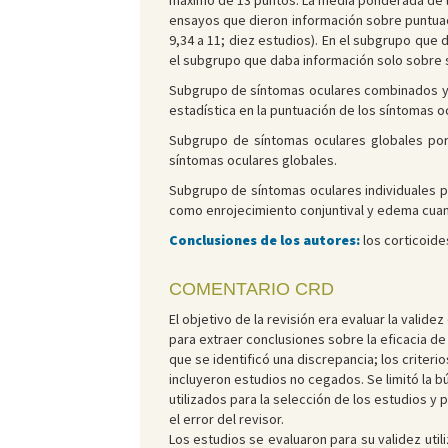
máximo de 13 puntos. La media ponderada de la 
ensayos que dieron información sobre puntuac
9,34 a 11; diez estudios). En el subgrupo que
el subgrupo que daba información solo sobre sí
Subgrupo de síntomas oculares combinados y s
estadística en la puntuación de los síntomas o
Subgrupo de síntomas oculares globales por 
síntomas oculares globales.
Subgrupo de síntomas oculares individuales po
como enrojecimiento conjuntival y edema cuand
Conclusiones de los autores:
los corticoides
COMENTARIO CRD
El objetivo de la revisión era evaluar la valid
para extraer conclusiones sobre la eficacia de 
que se identificó una discrepancia; los criteri
incluyeron estudios no cegados. Se limitó la 
utilizados para la selección de los estudios y 
el error del revisor.
Los estudios se evaluaron para su validez utili