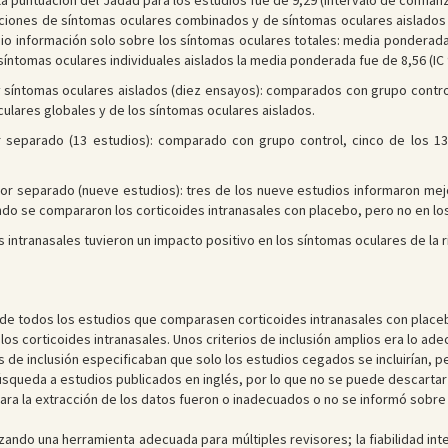
puntuación del Jadad para los estudios fue de 9,29 (intervalo de confianza
iones de síntomas oculares combinados y de síntomas oculares aislados 
 dio información solo sobre los síntomas oculares totales: media ponderada
ntomas oculares individuales aislados la media ponderada fue de 8,56 (IC 9
íntomas oculares aislados (diez ensayos): comparados con grupo control
culares globales y de los síntomas oculares aislados.
separado (13 estudios): comparado con grupo control, cinco de los 13 
r separado (nueve estudios): tres de los nueve estudios informaron mejor
o se compararon los corticoides intranasales con placebo, pero no en los
 intranasales tuvieron un impacto positivo en los síntomas oculares de la rin
ez de todos los estudios que comparasen corticoides intranasales con placebo
los corticoides intranasales. Unos criterios de inclusión amplios era lo ade
os de inclusión especificaban que solo los estudios cegados se incluirían, pe
búsqueda a estudios publicados en inglés, por lo que no se puede descarta
para la extracción de los datos fueron o inadecuados o no se informó sobre 
zando una herramienta adecuada para múltiples revisores; la fiabilidad inte