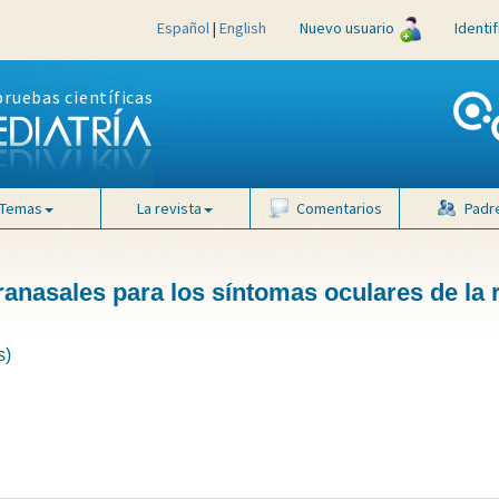
Español
|
English
Nuevo usuario
Identi
pruebas científicas
Temas
La revista
Comentarios
Padr
tranasales para los síntomas oculares de la r
s)