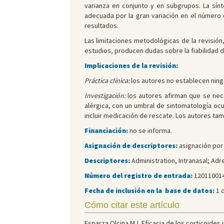
varianza en conjunto y en subgrupos. La sínt
adecuada por la gran variación en el número d
resultados.
Las limitaciones metodológicas de la revisión
estudios, producen dudas sobre la fiabilidad d
Implicaciones de la revisión:
Práctica clínica:
los autores no establecen ningu
Investigación:
los autores afirman que se nece
alérgica, con un umbral de sintomatología ocu
incluir medicación de rescate. Los autores ta
Financiación:
no se informa.
Asignación de descriptores:
asignación por 
Descriptores:
Administration, Intranasal; Adre
Número del registro de entrada:
120110014
Fecha de inclusión en la base de datos:
1 d
Cómo citar este artículo
Esparza Olcina MJ. Eficacia de los corticoides i