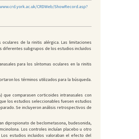
/www.crd.york.ac.uk/CRDWeb/ShowRecord.asp?
culares de la rinitis alérgica. Las limitaciones
os diferentes subgrupos de los estudios incluidos
anasales para los síntomas oculares en la rinitis
taron los términos utilizados para la búsqueda.
CA) que comparasen corticoides intranasales con
ó que los estudios seleccionables fuesen estudios
parado. Se incluyeron análisis retrospectivos de
luían dipropionato de beclometasona, budesonida,
mcinolona. Los controles incluían placebo u otro
Los estudios incluidos valoraban el efecto del