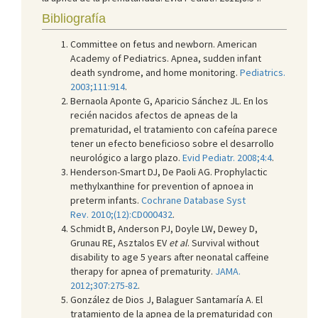
Bibliografía
Committee on fetus and newborn. American
Academy of Pediatrics. Apnea, sudden infant
death syndrome, and home monitoring.
Pediatrics.
2003;111:914
.
Bernaola Aponte G, Aparicio Sánchez JL. En los
recién nacidos afectos de apneas de la
prematuridad, el tratamiento con cafeína parece
tener un efecto beneficioso sobre el desarrollo
neurológico a largo plazo.
Evid Pediatr. 2008;4:4
.
Henderson-Smart DJ, De Paoli AG. Prophylactic
methylxanthine for prevention of apnoea in
preterm infants.
Cochrane Database Syst
Rev. 2010;(12):CD000432
.
Schmidt B, Anderson PJ, Doyle LW, Dewey D,
Grunau RE, Asztalos EV
et al
. Survival without
disability to age 5 years after neonatal caffeine
therapy for apnea of prematurity.
JAMA.
2012;307:275-82
.
González de Dios J, Balaguer Santamaría A. El
tratamiento de la apnea de la prematuridad con