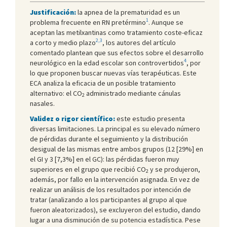
Justificación:
la apnea de la prematuridad es un
1
problema frecuente en RN pretérmino
. Aunque se
aceptan las metilxantinas como tratamiento coste-eficaz
2,3
a corto y medio plazo
, los autores del artículo
comentado plantean que sus efectos sobre el desarrollo
4
neurológico en la edad escolar son controvertidos
, por
lo que proponen buscar nuevas vías terapéuticas. Este
ECA analiza la eficacia de un posible tratamiento
alternativo: el CO
administrado mediante cánulas
2
nasales.
Validez o rigor científico:
este estudio presenta
diversas limitaciones. La principal es su elevado número
de pérdidas durante el seguimiento y la distribución
desigual de las mismas entre ambos grupos (12 [29%] en
el GI y 3 [7,3%] en el GC): las pérdidas fueron muy
superiores en el grupo que recibió CO
y se produjeron,
2
además, por fallo en la intervención asignada. En vez de
realizar un análisis de los resultados por intención de
tratar (analizando a los participantes al grupo al que
fueron aleatorizados), se excluyeron del estudio, dando
lugar a una disminución de su potencia estadística. Pese