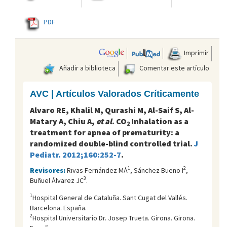
PDF
Imprimir
Añadir a biblioteca
Comentar este artículo
AVC | Artículos Valorados Críticamente
Alvaro RE, Khalil M, Qurashi M, Al-Saif S, Al-
Matary A, Chiu A,
et al
. CO
Inhalation as a
2
treatment for apnea of prematurity: a
randomized double-blind controlled trial.
J
Pediatr. 2012;160:252-7
.
1
2
Revisores:
Rivas Fernández MÁ
, Sánchez Bueno I
,
3
Buñuel Álvarez JC
.
1
Hospital General de Cataluña. Sant Cugat del Vallés.
Barcelona. España.
2
Hospital Universitario Dr. Josep Trueta. Girona. Girona.