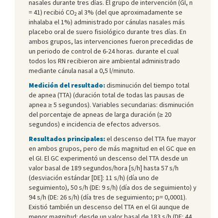
nasales durante tres días. El grupo de intervención (GI, n
= 41) recibió CO
al 3% (del que aproximadamente se
2
inhalaba el 1%) administrado por cánulas nasales más
placebo oral de suero fisiológico durante tres días. En
ambos grupos, las intervenciones fueron precedidas de
un periodo de control de 6-24 horas. durante el cual
todos los RN recibieron aire ambiental administrado
mediante cánula nasal a 0,5 l/minuto.
Medición del resultado:
disminución del tiempo total
de apnea (TTA) (duración total de todas las pausas de
apnea ≥ 5 segundos). Variables secundarias: disminución
del porcentaje de apneas de larga duración (≥ 20
segundos) e incidencia de efectos adversos.
Resultados principales:
el descenso del TTA fue mayor
en ambos grupos, pero de más magnitud en el GC que en
el GI. El GC experimentó un descenso del TTA desde un
valor basal de 189 segundos/hora [s/h] hasta 57 s/h
(desviación estándar [DE]: 11 s/h) (día uno de
seguimiento), 50 s/h (DE: 9 s/h) (día dos de seguimiento) y
94 s/h (DE: 26 s/h) (día tres de seguimiento; p= 0,0001).
Existió también un descenso del TTA en el GI aunque de
menor magnitud: desde un valor basal de 183 s/h (DE: 44