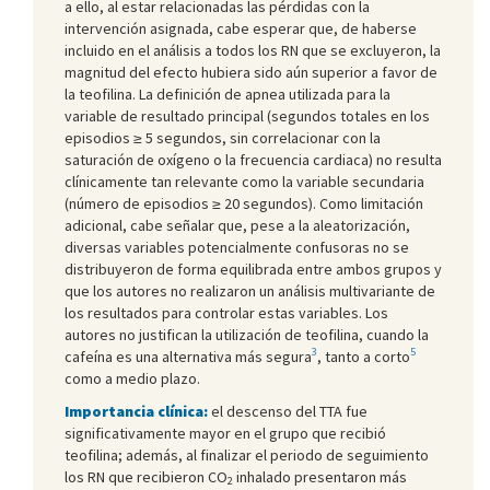
a ello, al estar relacionadas las pérdidas con la
intervención asignada, cabe esperar que, de haberse
incluido en el análisis a todos los RN que se excluyeron, la
magnitud del efecto hubiera sido aún superior a favor de
la teofilina. La definición de apnea utilizada para la
variable de resultado principal (segundos totales en los
episodios ≥ 5 segundos, sin correlacionar con la
saturación de oxígeno o la frecuencia cardiaca) no resulta
clínicamente tan relevante como la variable secundaria
(número de episodios ≥ 20 segundos). Como limitación
adicional, cabe señalar que, pese a la aleatorización,
diversas variables potencialmente confusoras no se
distribuyeron de forma equilibrada entre ambos grupos y
que los autores no realizaron un análisis multivariante de
los resultados para controlar estas variables. Los
autores no justifican la utilización de teofilina, cuando la
3
5
cafeína es una alternativa más segura
, tanto a corto
como a medio plazo.
Importancia clínica:
el descenso del TTA fue
significativamente mayor en el grupo que recibió
teofilina; además, al finalizar el periodo de seguimiento
los RN que recibieron CO
inhalado presentaron más
2