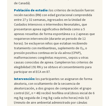
de Canadá).
Población de estudio:
los criterios de inclusión fueron:
recién nacidos (RN) con edad gestacional comprendida
entre 27 y 32 semanas, ingresados en la Unidad de
Cuidados Intensivos o Intermedios Neonatales, que
presentaron apnea significativa definida como ≥ 5
apneas resueltas de forma espontánea o ≥ 2 apneas que
requirieron intervención (durante un periodo de 12
horas). Se excluyeron niños que estaban recibiendo
tratamiento con metilxantinas, suplemento de O
, o
2
presión positiva continua en la vía aérea (CPAP),
malformaciones congénitas mayores, sepsis u otras
causas conocidas de apnea. Cumplieron los criterios de
elegibilidad 191 RN y se obtuvo el consentimiento para
participar en el ECA en 87.
Intervención:
los participantes se asignaron de forma
aleatoria, con ocultamiento de la secuencia de
aleatorización, a dos grupos de comparación: el grupo
control (GC, n = 46) recibió teofilina oral (dosis inicial de 6
mg/kg seguida de 2 mg/kg cada ocho horas) más 0,5
l/minuto de aire ambiental administrado por cánulas