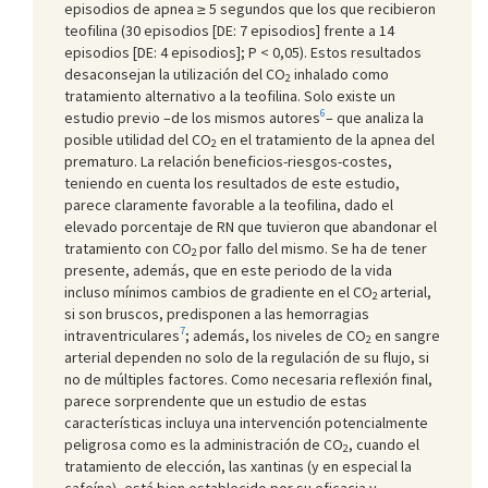
episodios de apnea ≥ 5 segundos que los que recibieron
teofilina (30 episodios [DE: 7 episodios] frente a 14
episodios [DE: 4 episodios]; P < 0,05). Estos resultados
desaconsejan la utilización del CO
inhalado como
2
tratamiento alternativo a la teofilina. Solo existe un
6
estudio previo –de los mismos autores
– que analiza la
posible utilidad del CO
en el tratamiento de la apnea del
2
prematuro. La relación beneficios-riesgos-costes,
teniendo en cuenta los resultados de este estudio,
parece claramente favorable a la teofilina, dado el
elevado porcentaje de RN que tuvieron que abandonar el
tratamiento con CO
por fallo del mismo. Se ha de tener
2
presente, además, que en este periodo de la vida
incluso mínimos cambios de gradiente en el CO
arterial,
2
si son bruscos, predisponen a las hemorragias
7
intraventriculares
; además, los niveles de CO
en sangre
2
arterial dependen no solo de la regulación de su flujo, si
no de múltiples factores. Como necesaria reflexión final,
parece sorprendente que un estudio de estas
características incluya una intervención potencialmente
peligrosa como es la administración de CO
, cuando el
2
tratamiento de elección, las xantinas (y en especial la
cafeína), está bien establecido por su eficacia y