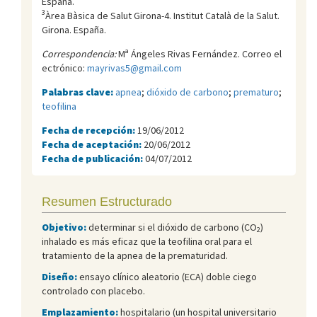
España.
3
Àrea Bàsica de Salut Girona-4. Institut Català de la Salut.
Girona. España.
Correspondencia:
Mª Ángeles Rivas Fernández. Correo el
ectrónico:
mayrivas5@gmail.com
Palabras clave:
apnea
;
dióxido de carbono
;
prematuro
;
teofilina
Fecha de recepción:
19/06/2012
Fecha de aceptación:
20/06/2012
Fecha de publicación:
04/07/2012
Resumen Estructurado
Objetivo:
determinar si el dióxido de carbono (CO
)
2
inhalado es más eficaz que la teofilina oral para el
tratamiento de la apnea de la prematuridad.
Diseño:
ensayo clínico aleatorio (ECA) doble ciego
controlado con placebo.
Emplazamiento:
hospitalario (un hospital universitario