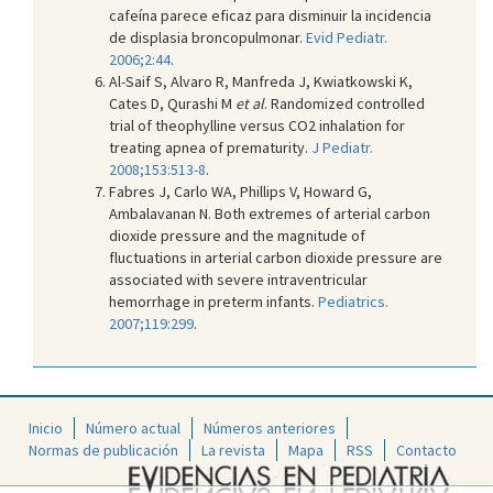
cafeína parece eficaz para disminuir la incidencia
de displasia broncopulmonar.
Evid Pediatr.
2006;2:44
.
Al-Saif S, Alvaro R, Manfreda J, Kwiatkowski K,
Cates D, Qurashi M
et al
. Randomized controlled
trial of theophylline versus CO2 inhalation for
treating apnea of prematurity.
J Pediatr.
2008;153:513-8
.
Fabres J, Carlo WA, Phillips V, Howard G,
Ambalavanan N. Both extremes of arterial carbon
dioxide pressure and the magnitude of
fluctuations in arterial carbon dioxide pressure are
associated with severe intraventricular
hemorrhage in preterm infants.
Pediatrics.
2007;119:299
.
Inicio
Número actual
Números anteriores
Normas de publicación
La revista
Mapa
RSS
Contacto