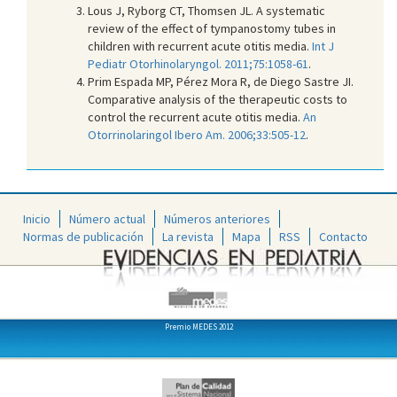
Lous J, Ryborg CT, Thomsen JL. A systematic
review of the effect of tympanostomy tubes in
children with recurrent acute otitis media.
Int J
Pediatr Otorhinolaryngol. 2011;75:1058-61
.
Prim Espada MP, Pérez Mora R, de Diego Sastre JI.
Comparative analysis of the therapeutic costs to
control the recurrent acute otitis media.
An
Otorrinolaringol Ibero Am. 2006;33:505-12
.
Inicio
Número actual
Números anteriores
Normas de publicación
La revista
Mapa
RSS
Contacto
Premio MEDES 2012