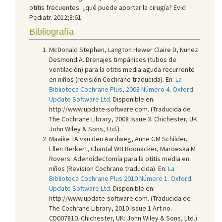
otitis frecuentes: ¿qué puede aportar la cirugía? Evid
Pediatr. 2012;8:61.
Bibliografía
McDonald Stephen, Langton Hewer Claire D, Nunez
Desmond A. Drenajes timpánicos (tubos de
ventilación) para la otitis media aguda recurrente
en niños (revisión Cochrane traducida). En:
La
Biblioteca Cochrane Plus, 2008 Número 4. Oxford:
Update Software Ltd
. Disponible en:
http://www.update-software.com. (Traducida de
The Cochrane Library, 2008 Issue 3. Chichester, UK:
John Wiley & Sons, Ltd.).
Maaike TA van den Aardweg, Anne GM Schilder,
Ellen Herkert, Chantal WB Boonacker, Maroeska M
Rovers. Adenoidectomía para la otitis media en
niños (Revision Cochrane traducida). En:
La
Biblioteca Cochrane Plus 2010 Número 1. Oxford:
Update Software Ltd
. Disponible en:
http://www.update-software.com. (Traducida de
The Cochrane Library, 2010 Issue 1 Art no.
CD007810. Chichester, UK: John Wiley & Sons, Ltd.).