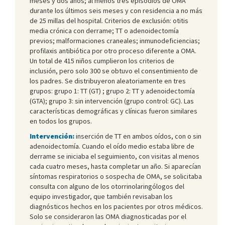
meses y dos años; al menos tres episodios de OMA
durante los últimos seis meses y con residencia a no más
de 25 millas del hospital. Criterios de exclusión: otitis
media crónica con derrame; TT o adenoidectomía
previos; malformaciones craneales; inmunodeficiencias;
profilaxis antibiótica por otro proceso diferente a OMA.
Un total de 415 niños cumplieron los criterios de
inclusión, pero solo 300 se obtuvo el consentimiento de
los padres. Se distribuyeron aleatoriamente en tres
grupos: grupo 1: TT (GT) ; grupo 2: TT y adenoidectomía
(GTA); grupo 3: sin intervención (grupo control: GC). Las
características demográficas y clínicas fueron similares
en todos los grupos.
Intervención:
inserción de TT en ambos oídos, con o sin
adenoidectomía. Cuando el oído medio estaba libre de
derrame se iniciaba el seguimiento, con visitas al menos
cada cuatro meses, hasta completar un año. Si aparecían
síntomas respiratorios o sospecha de OMA, se solicitaba
consulta con alguno de los otorrinolaringólogos del
equipo investigador, que también revisaban los
diagnósticos hechos en los pacientes por otros médicos.
Solo se consideraron las OMA diagnosticadas por el