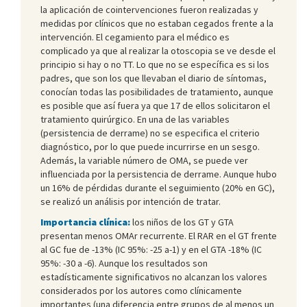
la aplicación de cointervenciones fueron realizadas y
medidas por clínicos que no estaban cegados frente a la
intervención. El cegamiento para el médico es
complicado ya que al realizar la otoscopia se ve desde el
principio si hay o no TT. Lo que no se específica es si los
padres, que son los que llevaban el diario de síntomas,
conocían todas las posibilidades de tratamiento, aunque
es posible que así fuera ya que 17 de ellos solicitaron el
tratamiento quirúrgico. En una de las variables
(persistencia de derrame) no se especifica el criterio
diagnóstico, por lo que puede incurrirse en un sesgo.
Además, la variable número de OMA, se puede ver
influenciada por la persistencia de derrame. Aunque hubo
un 16% de pérdidas durante el seguimiento (20% en GC),
se realizó un análisis por intención de tratar.
Importancia clínica:
los niños de los GT y GTA
presentan menos OMAr recurrente. El RAR en el GT frente
al GC fue de -13% (IC 95%: -25 a-1) y en el GTA -18% (IC
95%: -30 a -6). Aunque los resultados son
estadísticamente significativos no alcanzan los valores
considerados por los autores como clínicamente
importantes (una diferencia entre grupos de al menos un