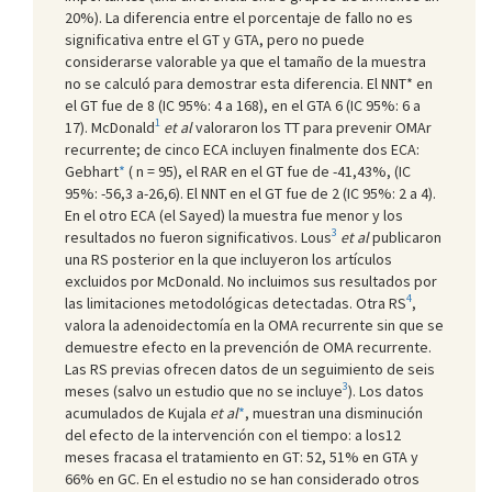
20%). La diferencia entre el porcentaje de fallo no es
significativa entre el GT y GTA, pero no puede
considerarse valorable ya que el tamaño de la muestra
no se calculó para demostrar esta diferencia. El NNT* en
el GT fue de 8 (IC 95%: 4 a 168), en el GTA 6 (IC 95%: 6 a
1
17). McDonald
et al
valoraron los TT para prevenir OMAr
recurrente; de cinco ECA incluyen finalmente dos ECA:
Gebhart
*
( n = 95), el RAR en el GT fue de -41,43%, (IC
95%: -56,3 a-26,6). El NNT en el GT fue de 2 (IC 95%: 2 a 4).
En el otro ECA (el Sayed) la muestra fue menor y los
3
resultados no fueron significativos. Lous
et al
publicaron
una RS posterior en la que incluyeron los artículos
excluidos por McDonald. No incluimos sus resultados por
4
las limitaciones metodológicas detectadas. Otra RS
,
valora la adenoidectomía en la OMA recurrente sin que se
demuestre efecto en la prevención de OMA recurrente.
Las RS previas ofrecen datos de un seguimiento de seis
3
meses (salvo un estudio que no se incluye
). Los datos
acumulados de Kujala
et al
*
, muestran una disminución
del efecto de la intervención con el tiempo: a los12
meses fracasa el tratamiento en GT: 52, 51% en GTA y
66% en GC. En el estudio no se han considerado otros