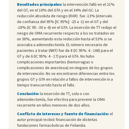
Resultados principales:
la intervención falló en el 21%
del GT, en el 16% del GTA y en el 34% del GC. La
reducción absoluta de riesgo (RAR) fue -13% (intervalo
de confianza del 95% [IC 95%]: -25 a -1) en el GT y del
-18% (IC 95: -30 a -6) en el GTA. La inserción de TT redujo el
riesgo de OMA recurrente respecto a los no tratados en
un 38%, aumentando esta reducción hasta el 53% si se
asociaba a adenoidectomía. EL número necesario de
pacientes a tratar (NNT) fue de 8 (IC 95%: 4 - 168) para el
GT y de 6 (IC 95%: 4 - 17) para el GTA. No hubo
complicaciones importantes (hemorragias o
complicaciones de anestesia) en ninguno de los grupos
de intervención. No se encontraron diferencias entre los
grupos GT y GTA en relación a fallos de intervención ni a
tiempo transcurrido hasta el fallo.
Conclusión:
la inserción de TT, sola o con
adenoidectomía, fue efectiva para prevenir la OMA
recurrente en niños menores de dos años.
Conflicto de intereses y fuente de financiación:
el
autor principal recibió financiación de distintas
fundaciones farmacéuticas de Finlandia.