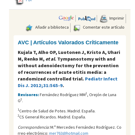
Imprimir
Añadir a biblioteca
Comentar este artículo
AVC | Artículos Valorados Críticamente
Kujala T, Alho OP, Luotonen J, Kristo A, Uhari
M, Renko M,
et al
. Tympanostomy with and
without adenoidectomy for the prevention
of recurrences of acute otitis media: a
randomized controlled trial.
Pediatr Infect
Dis J. 2012;31:565-9
.
1
Revisores:
Fernández Rodríguez MM
, Orejón de Luna
2
G
.
1
Centro de Salud de Potes. Madrid. España.
2
CS General Ricardos. Madrid. España.
Correspondencia:
M.ª Mercedes Fernández Rodríguez. Co
rreo electrónico:
mer763@hotmail.com