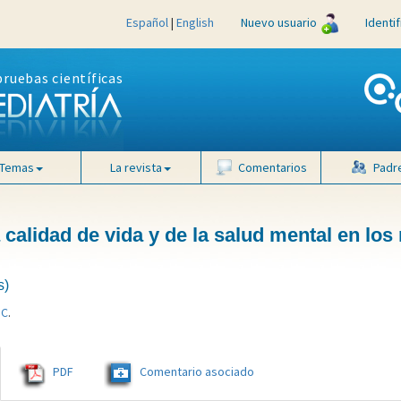
Español
|
English
Nuevo usuario
Identi
pruebas científicas
Temas
La revista
Comentarios
Padr
calidad de vida y de la salud mental en los 
s)
 C
.
PDF
Comentario asociado