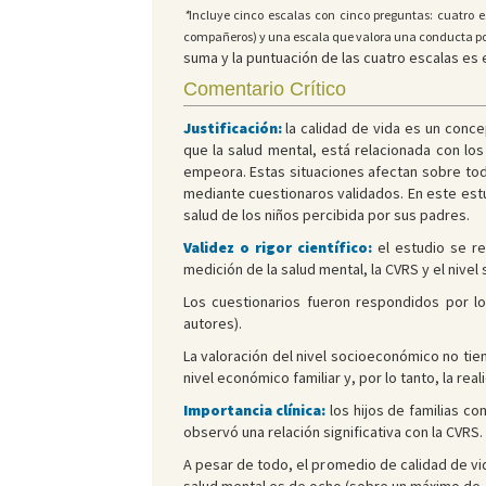
*
Incluye cinco escalas con cinco preguntas: cuatro 
compañeros) y una escala que valora una conducta pos
suma y la puntuación de las cuatro escalas es 
Comentario Crítico
Justificación:
la calidad de vida es un concep
que la salud mental, está relacionada con lo
empeora. Estas situaciones afectan sobre todo
mediante cuestionaros validados. En este estu
salud de los niños percibida por sus padres.
Validez o rigor científico:
el estudio se re
medición de la salud mental, la CVRS y el nive
Los cuestionarios fueron respondidos por lo
autores).
La valoración del nivel socioeconómico no tien
nivel económico familiar y, por lo tanto, la rea
Importancia clínica:
los hijos de familias c
observó una relación significativa con la CVRS.
A pesar de todo, el promedio de calidad de vi