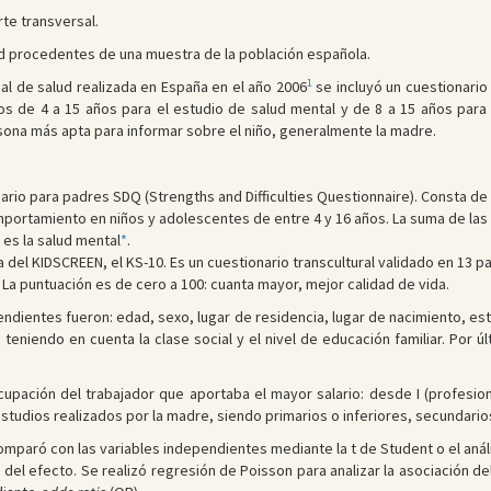
te transversal.
d procedentes de una muestra de la población española.
1
al de salud realizada en España en el año 2006
se incluyó un cuestionario 
os de 4 a 15 años para el estudio de salud mental y de 8 a 15 años para 
sona más apta para informar sobre el niño, generalmente la madre.
nario para padres SDQ (Strengths and Difficulties Questionnaire). Consta 
portamiento en niños y adolescentes de entre 4 y 16 años. La suma de las 
 es la salud mental
*
.
 del KIDSCREEN, el KS-10. Es un cuestionario transcultural validado en 13 
 La puntuación es de cero a 100: cuanta mayor, mejor calidad de vida.
endientes fueron: edad, sexo, lugar de residencia, lugar de nacimiento, est
 teniendo en cuenta la clase social y el nivel de educación familiar. Por ú
 ocupación del trabajador que aportaba el mayor salario: desde I (profesio
 estudios realizados por la madre, siendo primarios o inferiores, secundarios
paró con las variables independientes mediante la t de Student o el análisis
del efecto. Se realizó regresión de Poisson para analizar la asociación del