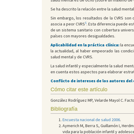
salud mental es de ocho (sobre un máximo de 4
Se ha descrito la relación entre la salud menta
Sin embargo, los resultados de la CVRS son d
5
asocia a peor CVRS
. Esta diferencia puede es
de un sistema sanitario con cobertura univer
países con mayores desigualdades.
Aplicabilidad en la práctica clínica:
la encue
la actualidad, al haber empeorado las condic
salud mental y de CVRS.
La salud infantil y especialmente la salud ment
en cuenta estos aspectos para elaborar estrat
Conflicto de intereses de los autores del
Cómo citar este artículo
González Rodríguez MP, Velarde Mayol C. Factor
Bibliografía
Encuesta nacional de salud 2006
.
Aymerich M, Berra S, Guillamón I, Herd
vida para la población infantil y adolesc