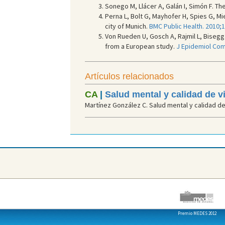
Sonego M, Llácer A, Galán I, Simón F. The
Perna L, Bolt G, Mayhofer H, Spies G, Mi
city of Munich.
BMC Public Health. 2010;1
Von Rueden U, Gosch A, Rajmil L, Bisegg
from a European study.
J Epidemiol Comm
Artículos relacionados
CA
|
Salud mental y calidad de v
Martínez González C. Salud mental y calidad de 
Premio MEDES 2012