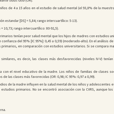
diante
odds ratio
(OR).
iños de 4 a 15 años en el estudio de salud mental (el 93,8% de la muestra
n estandar [DS] = 5,84; rango intercuartílico: 5-13).
 10,73; rango intercuartílico: 80-92,5).
rimarios tenían peor salud mental que los hijos de madres con estudios uni
 confianza del 95% [IC 95%]: 0,45 a 0,59) (moderado-alto). En el análisis d
s primarios, en comparación con estudios universitarios. Si se compara ma
 similares, es decir, las clases más desfavorecidas (niveles IV-V) tenía
va con el nivel educativo de la madre. Los niños de familias de clases s
s de las clases más favorecidas (OR: 0,98; IC 95%: 0,97 a 0,99).
estudios de la madre influyen en la salud mental de los niños y adolescentes
 estudios primarios. No se encontró asociación con la CVRS, aunque los
rna.