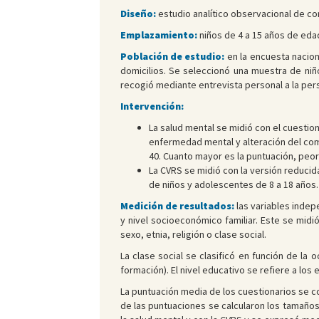
Diseño:
estudio analítico observacional de cor
Emplazamiento:
niños de 4 a 15 años de eda
Población de estudio:
en la encuesta nacion
domicilios. Se seleccionó una muestra de niñ
recogió mediante entrevista personal a la per
Intervención:
La salud mental se midió con el cuestio
enfermedad mental y alteración del com
40. Cuanto mayor es la puntuación, peor
La CVRS se midió con la versión reducida
de niños y adolescentes de 8 a 18 años.
Medición de resultados:
las variables indep
y nivel socioeconómico familiar. Este se midió
sexo, etnia, religión o clase social.
La clase social se clasificó en función de la
formación). El nivel educativo se refiere a los
La puntuación media de los cuestionarios se com
de las puntuaciones se calcularon los tamaños 