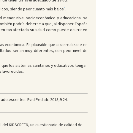
n de tener un nivel adecuado de salud.
4
icos, siendo peor cuanto más bajos
.
 el menor nivel socioeconómico y educacional se
 También podría deberse a que, al disponer España
 ven tan afectada su salud como puede ocurrir en
sis económica. Es plausible que si se realizase en
ltados serían muy diferentes, con peor nivel de
iso que los sistemas sanitarios y educativos tengan
esfavorecidas.
 adolescentes. Evid Pediatr. 2013;9:24.
ol del KIDSCREEN, un cuestionario de calidad de