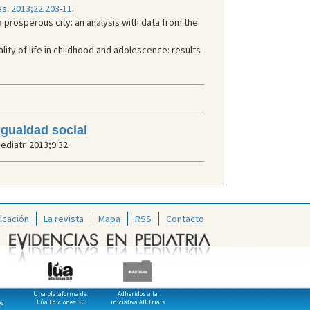
es. 2013;22:203-11
.
a prosperous city: an analysis with data from the
ity of life in childhood and adolescence: results
igualdad social
ediatr. 2013;9:32.
icación
La revista
Mapa
RSS
Contacto
Una plataforma de:
Adheridos a la
Lúa Ediciones 3.0
iniciativa All Trials
os