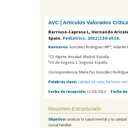
AVC | Artículos Valorados Críti
Barriuso-Lapresa L, Hernando Arizalet
Spain.
Pediatrics. 2012;130:e528
.
1
Revisores:
González Rodríguez MP
, Velarde
1
CS Algete. Imsalud. Madrid. España.
2
CS de Segovia 1. Segovia. España.
Correspondencia:
María Paz González Rodrígue
Palabras clave:
calidad de vida
;
factores so
Fecha de recepción:
11/03/2013
Fecha de
Resumen Estructurado
Objetivo:
analizar la salud mental y la calida
social familiar.