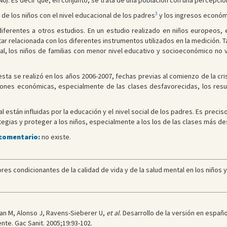
0). Es decir que, en conjunto, se trata de una población con una percepció
3
l de los niños con el nivel educacional de los padres
y los ingresos económ
iferentes a otros estudios. En un estudio realizado en niños europeos,
tar relacionada con los diferentes instrumentos utilizados en la medición.
sal, los niños de familias con menor nivel educativo y socioeconómico no
sta se realizó en los años 2006-2007, fechas previas al comienzo de la cri
iones económicas, especialmente de las clases desfavorecidas, los resu
al están influidas por la educación y el nivel social de los padres. Es prec
egias y proteger a los niños, especialmente a los los de las clases más d
 comentario:
no existe.
es condicionantes de la calidad de vida y de la salud mental en los niños y
man M, Alonso J, Ravens-Sieberer U,
et al
. Desarrollo de la versión en españ
ente. Gac Sanit. 2005;19:93-102.