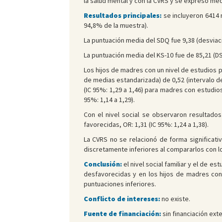
la salud mental y con la CVRS y se expresó me
Resultados principales:
se incluyeron 6414 n
94,8% de la muestra).
La puntuación media del SDQ fue 9,38 (desviació
La puntuación media del KS-10 fue de 85,21 (DS =
Los hijos de madres con un nivel de estudios p
de medias estandarizada) de 0,52 (intervalo de
(IC 95%: 1,29 a 1,46) para madres con estudio
95%: 1,14 a 1,29).
Con el nivel social se observaron resultados
favorecidas, OR: 1,31 (IC 95%: 1,24 a 1,38).
La CVRS no se relacionó de forma significati
discretamente inferiores al compararlos con lo
Conclusión:
el nivel social familiar y el de 
desfavorecidas y en los hijos de madres con
puntuaciones inferiores.
Conflicto de intereses:
no existe.
Fuente de financiación:
sin financiación exte