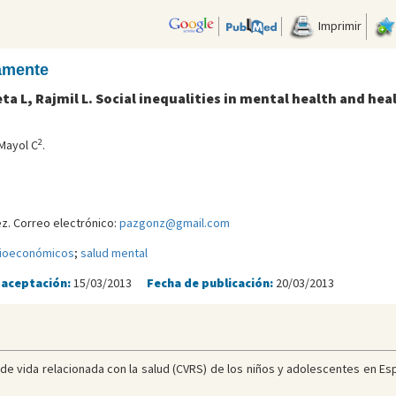
Imprimir
camente
a L, Rajmil L. Social inequalities in mental health and healt
2
 Mayol C
.
z. Correo electrónico:
pazgonz@gmail.com
cioeconómicos
;
salud mental
 aceptación:
15/03/2013
Fecha de publicación:
20/03/2013
d de vida relacionada con la salud (CVRS) de los niños y adolescentes en Esp