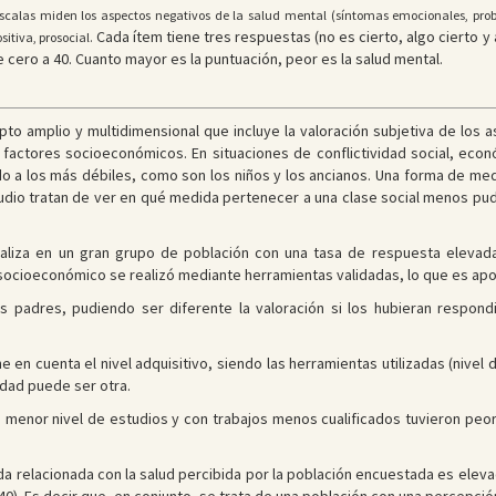
escalas miden los aspectos negativos de la salud mental (síntomas emocionales, pro
Cada ítem tiene tres respuestas (no es cierto, algo cierto y
itiva, prosocial.
e cero a 40. Cuanto mayor es la puntuación, peor es la salud mental.
to amplio y multidimensional que incluye la valoración subjetiva de los as
s factores socioeconómicos. En situaciones de conflictividad social, eco
 a los más débiles, como son los niños y los ancianos. Una forma de medir
dio tratan de ver en qué medida pertenecer a una clase social menos pudi
aliza en un gran grupo de población con una tasa de respuesta elevada
l socioeconómico se realizó mediante herramientas validadas, lo que es apo
s padres, pudiendo ser diferente la valoración si los hubieran respon
e en cuenta el nivel adquisitivo, siendo las herramientas utilizadas (nivel
lidad puede ser otra.
on menor nivel de estudios y con trabajos menos cualificados tuvieron peo
da relacionada con la salud percibida por la población encuestada es elev