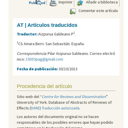
Imprimir
Añadir a biblioteca
Comentar este artículo
AT | Artículos traducidos
1
Traductor:
Aizpurua Galdeano P
.
1
CS Amara Berri. San Sebastián. España.
Correspondencia:
Pilar Aizpurua Galdeano. Correo electró
nico:
19353pag@gmail.com
Fecha de publicación:
30/10/2013
Procedencia del artículo
Sitio web del “
Centre for Reviews and Dissemination
”
University of York. Database of Abstracts of Reviews of
Effects (
DARE
)
Traducción autorizada
.
Los autores del documento original no se hacen
responsables de los posibles errores que hayan podido
cometerse en la traducción del mismo.