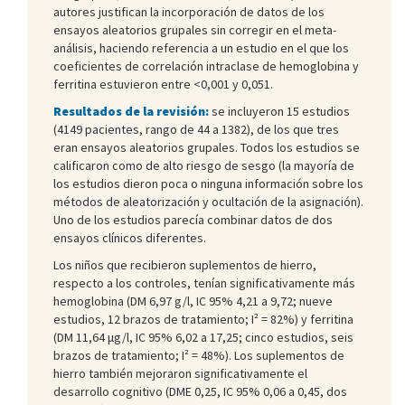
autores justifican la incorporación de datos de los
ensayos aleatorios grupales sin corregir en el meta-
análisis, haciendo referencia a un estudio en el que los
coeficientes de correlación intraclase de hemoglobina y
ferritina estuvieron entre <0,001 y 0,051.
Resultados de la revisión:
se incluyeron 15 estudios
(4149 pacientes, rango de 44 a 1382), de los que tres
eran ensayos aleatorios grupales. Todos los estudios se
calificaron como de alto riesgo de sesgo (la mayoría de
los estudios dieron poca o ninguna información sobre los
métodos de aleatorización y ocultación de la asignación).
Uno de los estudios parecía combinar datos de dos
ensayos clínicos diferentes.
Los niños que recibieron suplementos de hierro,
respecto a los controles, tenían significativamente más
hemoglobina (DM 6,97 g/l, IC 95% 4,21 a 9,72; nueve
estudios, 12 brazos de tratamiento; Ι² = 82%) y ferritina
(DM 11,64 μg/l, IC 95% 6,02 a 17,25; cinco estudios, seis
brazos de tratamiento; Ι² = 48%). Los suplementos de
hierro también mejoraron significativamente el
desarrollo cognitivo (DME 0,25, IC 95% 0,06 a 0,45, dos