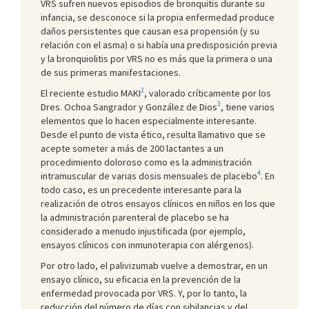
VRS sufren nuevos episodios de bronquitis durante su
infancia, se desconoce si la propia enfermedad produce
daños persistentes que causan esa propensión (y su
relación con el asma) o si había una predisposición previa
y la bronquiolitis por VRS no es más que la primera o una
de sus primeras manifestaciones.
2
El reciente estudio MAKI
, valorado críticamente por los
3
Dres. Ochoa Sangrador y González de Dios
, tiene varios
elementos que lo hacen especialmente interesante.
Desde el punto de vista ético, resulta llamativo que se
acepte someter a más de 200 lactantes a un
procedimiento doloroso como es la administración
4
intramuscular de varias dosis mensuales de placebo
. En
todo caso, es un precedente interesante para la
realización de otros ensayos clínicos en niños en los que
la administración parenteral de placebo se ha
considerado a menudo injustificada (por ejemplo,
ensayos clínicos con inmunoterapia con alérgenos).
Por otro lado, el palivizumab vuelve a demostrar, en un
ensayo clínico, su eficacia en la prevención de la
enfermedad provocada por VRS. Y, por lo tanto, la
reducción del número de días con sibilancias y del