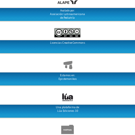
Avalado por:
Asociación Latinoamericana
de Pediatría
Licencias Creative Commons
Estamos en:
Epistemonikos
Una plataforma de:
Lúa Ediciones 3.0