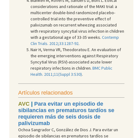
Blanken M, Rovers M, Sanders D, Bont L. Ethical
considerations and rationale of the MAKI trial: a
multicenter double-bind randomized placebo-
controlled trial into the preventive effect of
palivizumab on recurrent wheezing associated
with respiratory syncytial virus infection in children
with a gestational age of 33-35 weeks.
Contemp
Clin Trials. 2012;33:1287-92
.
Nair H, Verma VR, Theodoratou E. An evaluation of
the emerging interventions against Respiratory
Syncytial Virus (RSV)-associated acute lower
respiratory infections in children.
BM
C Public
Health. 2011;11(Suppl 3:S30)
.
Artículos relacionados
AVC
|
Para evitar un episodio de
sibilancias en prematuros tardíos se
requieren más de seis dosis de
palivizumab
Ochoa Sangrador C, González de Dios J. Para evitar un
episodio de sibilancias en prematuros tardíos se