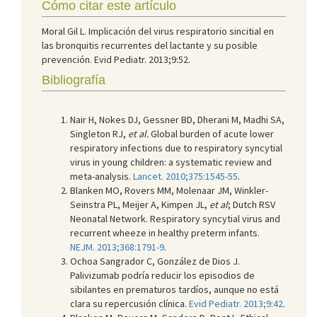
Cómo citar este artículo
Moral Gil L. Implicación del virus respiratorio sincitial en
las bronquitis recurrentes del lactante y su posible
prevención. Evid Pediatr. 2013;9:52.
Bibliografía
Nair H, Nokes DJ, Gessner BD, Dherani M, Madhi SA,
Singleton RJ,
et al.
Global burden of acute lower
respiratory infections due to respiratory syncytial
virus in young children: a systematic review and
meta-analysis.
Lancet. 2010;375:1545-55
.
Blanken MO, Rovers MM, Molenaar JM, Winkler-
Seinstra PL, Meijer A, Kimpen JL,
et al
; Dutch RSV
Neonatal Network. Respiratory syncytial virus and
recurrent wheeze in healthy preterm infants.
NEJM. 2013;368:1791-9
.
Ochoa Sangrador C, González de Dios J.
Palivizumab podría reducir los episodios de
sibilantes en prematuros tardíos, aunque no está
clara su repercusión clínica.
Evid Pediatr. 2013;9:42
.