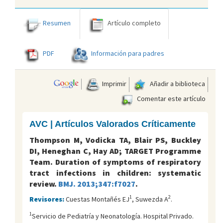
Resumen
Artículo completo
PDF
Información para padres
Imprimir
Añadir a biblioteca
Comentar este artículo
AVC | Artículos Valorados Críticamente
Thompson M, Vodicka TA, Blair PS, Buckley
DI, Heneghan C, Hay AD; TARGET Programme
Team. Duration of symptoms of respiratory
tract infections in children: systematic
review.
BMJ. 2013;347:f7027
.
1
2
Revisores:
Cuestas Montañés EJ
, Suwezda A
.
1
Servicio de Pediatría y Neonatología. Hospital Privado.