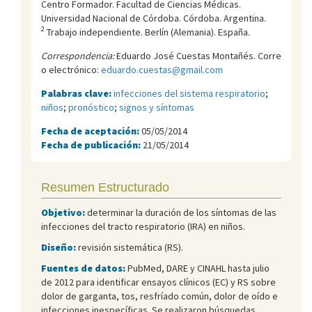
Centro Formador. Facultad de Ciencias Médicas.
Universidad Nacional de Córdoba. Córdoba. Argentina.
2
Trabajo independiente. Berlí­n (Alemania). España.
Correspondencia:
Eduardo José Cuestas Montañés. Corre
o electrónico:
eduardo.cuestas@gmail.com
Palabras clave:
infecciones del sistema respiratorio
;
niños
;
pronóstico
;
signos y síntomas
Fecha de aceptación:
05/05/2014
Fecha de publicación:
21/05/2014
Resumen Estructurado
Objetivo:
determinar la duración de los síntomas de las
infecciones del tracto respiratorio (IRA) en niños.
Diseño:
revisión sistemática (RS).
Fuentes de datos:
PubMed, DARE y CINAHL hasta julio
de 2012 para identificar ensayos clínicos (EC) y RS sobre
dolor de garganta, tos, resfríado común, dolor de oído e
infecciones inespecíficas. Se realizaron búsquedas