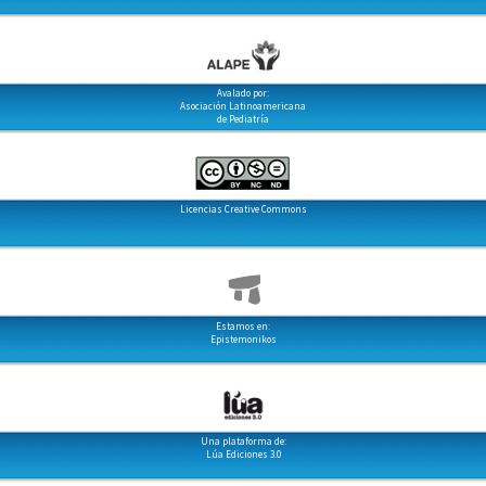
Avalado por:
Asociación Latinoamericana
de Pediatría
Licencias Creative Commons
Estamos en:
Epistemonikos
Una plataforma de:
Lúa Ediciones 3.0