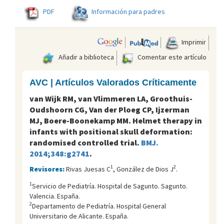
PDF
Información para padres
Imprimir
Añadir a biblioteca
Comentar este artículo
AVC | Artículos Valorados Críticamente
van Wijk RM, van Vlimmeren LA, Groothuis-
Oudshoorn CG, Van der Ploeg CP, Ijzerman
MJ, Boere-Boonekamp MM. Helmet therapy in
infants with positional skull deformation:
randomised controlled trial.
BMJ.
2014;348:g2741
.
1
2
Revisores:
Rivas Juesas C
, González de Dios J
.
1
Servicio de Pediatría. Hospital de Sagunto. Sagunto.
Valencia. España.
2
Departamento de Pediatría. Hospital General
Universitario de Alicante. España.