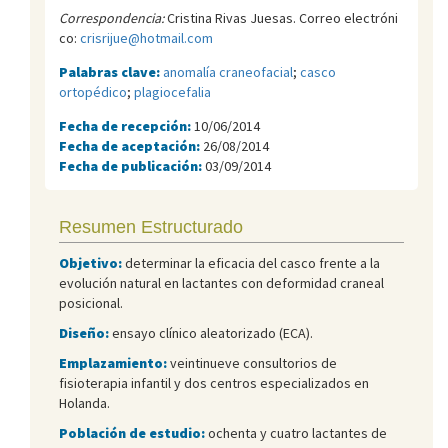
Correspondencia:
Cristina Rivas Juesas. Correo electróni
co:
crisrijue@hotmail.com
Palabras clave:
anomalía craneofacial
;
casco
ortopédico
;
plagiocefalia
Fecha de recepción:
10/06/2014
Fecha de aceptación:
26/08/2014
Fecha de publicación:
03/09/2014
Resumen Estructurado
Objetivo:
determinar la eficacia del casco frente a la
evolución natural en lactantes con deformidad craneal
posicional.
Diseño:
ensayo clínico aleatorizado (ECA).
Emplazamiento:
veintinueve consultorios de
fisioterapia infantil y dos centros especializados en
Holanda.
Población de estudio:
ochenta y cuatro lactantes de