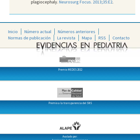
plagiocephaly.
Neurosurg Focus. 2013;35:E2
.
Inicio
Número actual
Números anteriores
Normas de publicación
La revista
Mapa
RSS
Contacto
Premio MEDES 2012
Premio a la transparencia del SNS
Avalado por: