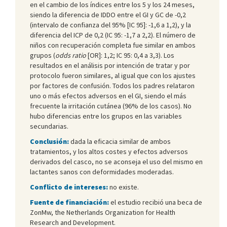
en el cambio de los índices entre los 5 y los 24 meses,
siendo la diferencia de IDDO entre el GI y GC de -0,2
(intervalo de confianza del 95% [IC 95]: -1,6 a 1,2), y la
diferencia del ICP de 0,2 (IC 95: -1,7 a 2,2). El número de
niños con recuperación completa fue similar en ambos
grupos (
odds ratio
[OR]: 1,2; IC 95: 0,4 a 3,3). Los
resultados en el análisis por intención de tratar y por
protocolo fueron similares, al igual que con los ajustes
por factores de confusión. Todos los padres relataron
uno o más efectos adversos en el GI, siendo el más
frecuente la irritación cutánea (96% de los casos). No
hubo diferencias entre los grupos en las variables
secundarias.
Conclusión:
dada la eficacia similar de ambos
tratamientos, y los altos costes y efectos adversos
derivados del casco, no se aconseja el uso del mismo en
lactantes sanos con deformidades moderadas.
Conflicto de intereses:
no existe.
Fuente de financiación:
el estudio recibió una beca de
ZonMw, the Netherlands Organization for Health
Research and Development.