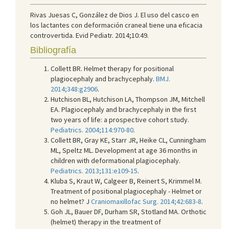
Rivas Juesas C, González de Dios J. El uso del casco en
los lactantes con deformación craneal tiene una eficacia
controvertida. Evid Pediatr. 2014;10:49.
Bibliografía
Collett BR. Helmet therapy for positional
plagiocephaly and brachycephaly.
BMJ.
2014;348:g2906
.
Hutchison BL, Hutchison LA, Thompson JM, Mitchell
EA. Plagiocephaly and brachycephaly in the first
two years of life: a prospective cohort study.
Pediatrics. 2004;114:970-80
.
Collett BR, Gray KE, Starr JR, Heike CL, Cunningham
ML, Speltz ML. Development at age 36 months in
children with deformational plagiocephaly.
Pediatrics. 2013;131:e109-15
.
Kluba S, Kraut W, Calgeer B, Reinert S, Krimmel M.
Treatment of positional plagiocephaly - Helmet or
no helmet? J
Craniomaxillofac Surg. 2014;42:683-8
.
Goh JL, Bauer DF, Durham SR, Stotland MA. Orthotic
(helmet) therapy in the treatment of