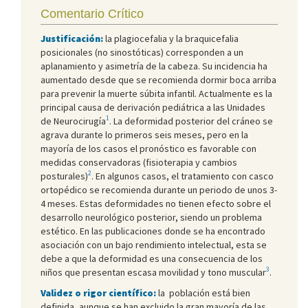
Comentario Crítico
Justificación:
la plagiocefalia y la braquicefalia
posicionales (no sinostóticas) corresponden a un
aplanamiento y asimetría de la cabeza. Su incidencia ha
aumentado desde que se recomienda dormir boca arriba
para prevenir la muerte súbita infantil. Actualmente es la
principal causa de derivación pediátrica a las Unidades
1
de Neurocirugía
. La deformidad posterior del cráneo se
agrava durante lo primeros seis meses, pero en la
mayoría de los casos el pronóstico es favorable con
medidas conservadoras (fisioterapia y cambios
2
posturales)
. En algunos casos, el tratamiento con casco
ortopédico se recomienda durante un periodo de unos 3-
4 meses. Estas deformidades no tienen efecto sobre el
desarrollo neurológico posterior, siendo un problema
estético. En las publicaciones donde se ha encontrado
asociación con un bajo rendimiento intelectual, esta se
debe a que la deformidad es una consecuencia de los
3
niños que presentan escasa movilidad y tono muscular
.
Validez o rigor científico:
la población está bien
definida, aunque se han excluido la gran mayoría de las