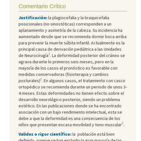
Comentario Crítico
Justificación:
la plagiocefalia y la braquicefalia
posicionales (no sinostóticas) corresponden a un
aplanamiento y asimetría de la cabeza. Su incidencia ha
aumentado desde que se recomienda dormir boca arriba
para prevenir la muerte súbita infantil. Actualmente es la
principal causa de derivación pediátrica a las Unidades
1
de Neurocirugía
. La deformidad posterior del cráneo se
agrava durante lo primeros seis meses, pero en la
mayoría de los casos el pronóstico es favorable con
medidas conservadoras (fisioterapia y cambios
2
posturales)
. En algunos casos, el tratamiento con casco
ortopédico se recomienda durante un periodo de unos 3-
4 meses. Estas deformidades no tienen efecto sobre el
desarrollo neurológico posterior, siendo un problema
estético. En las publicaciones donde se ha encontrado
asociación con un bajo rendimiento intelectual, esta se
debe a que la deformidad es una consecuencia de los
3
niños que presentan escasa movilidad y tono muscular
.
Validez o rigor científico:
la población está bien
definida, aunque se han excluido la gran mayoría de las