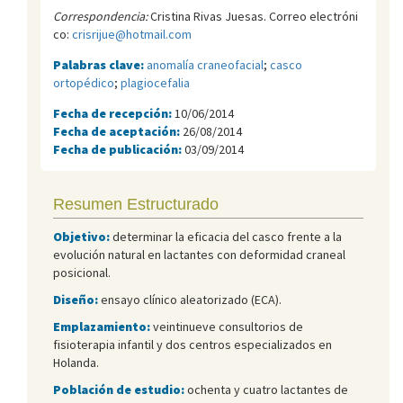
Correspondencia:
Cristina Rivas Juesas. Correo electróni
co:
crisrijue@hotmail.com
Palabras clave:
anomalía craneofacial
;
casco
ortopédico
;
plagiocefalia
Fecha de recepción:
10/06/2014
Fecha de aceptación:
26/08/2014
Fecha de publicación:
03/09/2014
Resumen Estructurado
Objetivo:
determinar la eficacia del casco frente a la
evolución natural en lactantes con deformidad craneal
posicional.
Diseño:
ensayo clínico aleatorizado (ECA).
Emplazamiento:
veintinueve consultorios de
fisioterapia infantil y dos centros especializados en
Holanda.
Población de estudio:
ochenta y cuatro lactantes de