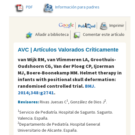
PDF
Información para padres
Imprimir
Añadir a biblioteca
Comentar este artículo
AVC | Artículos Valorados Críticamente
van Wijk RM, van Vlimmeren LA, Groothuis-
Oudshoorn CG, Van der Ploeg CP, Ijzerman
MJ, Boere-Boonekamp MM. Helmet therapy in
infants with positional skull deformation:
randomised controlled trial.
BMJ.
2014;348:g2741
.
1
2
Revisores:
Rivas Juesas C
, González de Dios J
.
1
Servicio de Pediatría. Hospital de Sagunto. Sagunto.
Valencia. España.
2
Departamento de Pediatría. Hospital General
Universitario de Alicante. España.