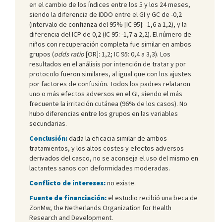
en el cambio de los índices entre los 5 y los 24 meses,
siendo la diferencia de IDDO entre el GI y GC de -0,2
(intervalo de confianza del 95% [IC 95]: -1,6 a 1,2), y la
diferencia del ICP de 0,2 (IC 95: -1,7 a 2,2). El número de
niños con recuperación completa fue similar en ambos
grupos (
odds ratio
[OR]: 1,2; IC 95: 0,4 a 3,3). Los
resultados en el análisis por intención de tratar y por
protocolo fueron similares, al igual que con los ajustes
por factores de confusión. Todos los padres relataron
uno o más efectos adversos en el GI, siendo el más
frecuente la irritación cutánea (96% de los casos). No
hubo diferencias entre los grupos en las variables
secundarias.
Conclusión:
dada la eficacia similar de ambos
tratamientos, y los altos costes y efectos adversos
derivados del casco, no se aconseja el uso del mismo en
lactantes sanos con deformidades moderadas.
Conflicto de intereses:
no existe.
Fuente de financiación:
el estudio recibió una beca de
ZonMw, the Netherlands Organization for Health
Research and Development.