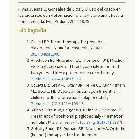
Rivas Juesas C, González de Dios J. El uso del casco en
los lactantes con deformación craneal tiene una eficacia
controvertida. Evid Pediatr. 2014;10:49.
Bibliografía
Collett BR. Helmet therapy for positional
plagiocephaly and brachycephaly.
BMJ.
2014;348:g2906
.
Hutchison BL, Hutchison LA, Thompson JM, Mitchell
EA. Plagiocephaly and brachycephaly in the first
two years of life: a prospective cohort study.
Pediatrics. 2004;114:970-80
.
Collett BR, Gray KE, Starr JR, Heike CL, Cunningham
ML, Speltz ML. Development at age 36 months in
children with deformational plagiocephaly.
Pediatrics. 2013;131:e109-15
.
Kluba S, Kraut W, Calgeer B, Reinert S, Krimmel M.
Treatment of positional plagiocephaly - Helmet or
no helmet? J
Craniomaxillofac Surg. 2014;42:683-8
.
Goh JL, Bauer DF, Durham SR, Stotland MA. Orthotic
(helmet) therapy in the treatment of