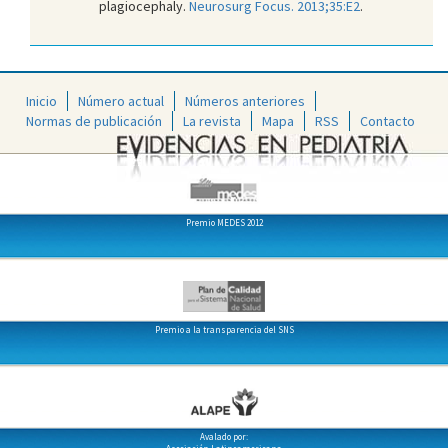
plagiocephaly.
Neurosurg Focus. 2013;35:E2
.
Inicio
Número actual
Números anteriores
Normas de publicación
La revista
Mapa
RSS
Contacto
Premio MEDES 2012
Premio a la transparencia del SNS
Avalado por: