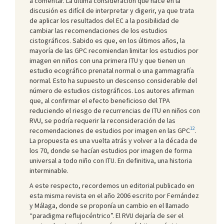
a comentar. La última consideración que hace en la
discusión es difícil de interpretar y digerir, ya que trata
de aplicar los resultados del EC a la posibilidad de
cambiar las recomendaciones de los estudios
cistográficos. Sabido es que, en los últimos años, la
mayoría de las GPC recomiendan limitar los estudios por
imagen en niños con una primera ITU y que tienen un
estudio ecográfico prenatal normal o una gammagrafía
normal. Esto ha supuesto un descenso considerable del
número de estudios cistográficos. Los autores afirman
que, al confirmar el efecto beneficioso del TPA
reduciendo el riesgo de recurrencias de ITU en niños con
RVU, se podría requerir la reconsideración de las
12
recomendaciones de estudios por imagen en las GPC
.
La propuesta es una vuelta atrás y volver a la década de
los 70, donde se hacían estudios por imagen de forma
universal a todo niño con ITU. En definitiva, una historia
interminable.
A este respecto, recordemos un editorial publicado en
esta misma revista en el año 2006 escrito por Fernández
y Málaga, donde se proponía un cambio en el llamado
“paradigma reflujocéntrico”. El RVU dejaría de ser el