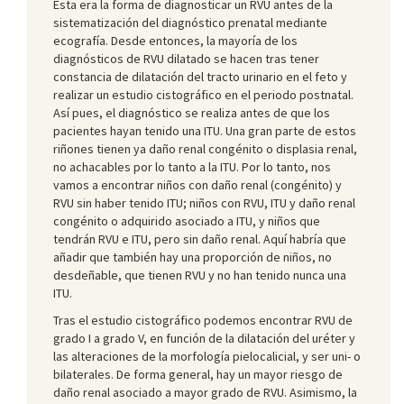
Esta era la forma de diagnosticar un RVU antes de la
sistematización del diagnóstico prenatal mediante
ecografía. Desde entonces, la mayoría de los
diagnósticos de RVU dilatado se hacen tras tener
constancia de dilatación del tracto urinario en el feto y
realizar un estudio cistográfico en el periodo postnatal.
Así pues, el diagnóstico se realiza antes de que los
pacientes hayan tenido una ITU. Una gran parte de estos
riñones tienen ya daño renal congénito o displasia renal,
no achacables por lo tanto a la ITU. Por lo tanto, nos
vamos a encontrar niños con daño renal (congénito) y
RVU sin haber tenido ITU; niños con RVU, ITU y daño renal
congénito o adquirido asociado a ITU, y niños que
tendrán RVU e ITU, pero sin daño renal. Aquí habría que
añadir que también hay una proporción de niños, no
desdeñable, que tienen RVU y no han tenido nunca una
ITU.
Tras el estudio cistográfico podemos encontrar RVU de
grado I a grado V, en función de la dilatación del uréter y
las alteraciones de la morfología pielocalicial, y ser uni- o
bilaterales. De forma general, hay un mayor riesgo de
daño renal asociado a mayor grado de RVU. Asimismo, la