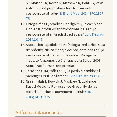
SP, Mattoo TK, Keren R, Mathews R, Pohl HG,
et al.
Antimicrobial prophylaxis for children with
vesicoureteral reflux.
N Engl J Med. 2014;370:2367-
76
.
Ortega Páez E, Aparicio Rodrigo M. ¿Ha cambiado
algo en la profilaxis antimicrobiana del reflujo
vesicoureteral en la edad pediátrica?
Evid Pediatr.
2014;10:47
.
Asociación Española de Nefrología Pediátrica. Guía
de práctica clínica manejo del paciente con reflujo
vesicoureteral primario o esencial. Zaragoza:
Instituto Aragonés de Ciencias de la Salud; 2008.
Actualización 2014. (en prensa)
Fernández JM, Málaga S. ¿Es posible cambiar el
paradigma reflujocéntrico?
Evid Pediatr. 2006;2:17
.
Greenhalgh T, Howick J, Maskrey N; Evidence
Based Medicine Renaissance Group. Evidence
based medicine: a movement in crisis?
BMJ.
2014;348:g3725
.
Artículos relacionados