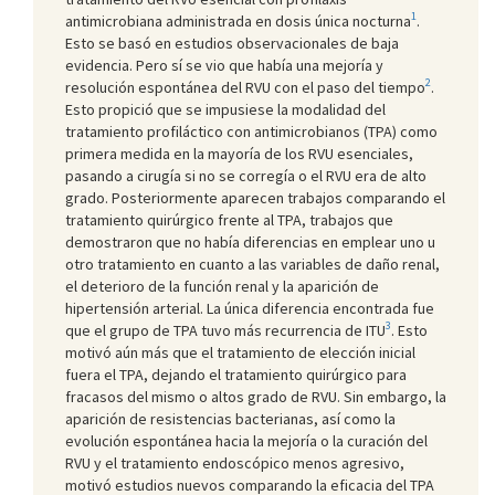
1
antimicrobiana administrada en dosis única nocturna
.
Esto se basó en estudios observacionales de baja
evidencia. Pero sí se vio que había una mejoría y
2
resolución espontánea del RVU con el paso del tiempo
.
Esto propició que se impusiese la modalidad del
tratamiento profiláctico con antimicrobianos (TPA) como
primera medida en la mayoría de los RVU esenciales,
pasando a cirugía si no se corregía o el RVU era de alto
grado. Posteriormente aparecen trabajos comparando el
tratamiento quirúrgico frente al TPA, trabajos que
demostraron que no había diferencias en emplear uno u
otro tratamiento en cuanto a las variables de daño renal,
el deterioro de la función renal y la aparición de
hipertensión arterial. La única diferencia encontrada fue
3
que el grupo de TPA tuvo más recurrencia de ITU
. Esto
motivó aún más que el tratamiento de elección inicial
fuera el TPA, dejando el tratamiento quirúrgico para
fracasos del mismo o altos grado de RVU. Sin embargo, la
aparición de resistencias bacterianas, así como la
evolución espontánea hacia la mejoría o la curación del
RVU y el tratamiento endoscópico menos agresivo,
motivó estudios nuevos comparando la eficacia del TPA