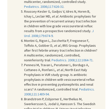
multicenter, randomized, controlled study.
Pediatrics. 2006;117:626-32
.
Roussey-Kesler G, Gadjos V, Idres N, Horen B,
Ichay L, Leclair MD,
et al.
Antibiotic prophylaxis for
the prevention of recurrent urinary tract infection
in children with low grade vesicoureteral reflux:
results from a prospective randomized study.
J
Urol. 2008;179:674-9
.
Montini G, Rigon L, Zucchetta P, Fregonese F,
Toffolo A, Gobber D,
et al.;
IRIS Group. Prophylaxis
after first febrile urinary tract infection in children?
A multicenter, randomized, controlled,
noninferiority trial.
Pediatrics. 2008;122:1064-71
.
Pennesi M, Travan L, Peratoner L, Bordugo A,
Cattaneo A, Ronfani L,
et al.;
North East Italy
Prophylaxis in VUR study group. Is antibiotic
prophylaxis in children with vesicoureteral reflux
effective in preventing pyelonephritis and renal
scars? A randomized, controlled trial.
Pediatrics.
2008;121:1489-94
.
Brandstrom P, Esbjorner E, Herthelius M,
Swerkersson S, Jodal U, Hansson S. The Swedish
reflux trial in children: III. Urinary tract infection