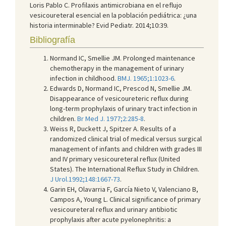
Loris Pablo C. Profilaxis antimicrobiana en el reflujo
vesicoureteral esencial en la población pediátrica: ¿una
historia interminable? Evid Pediatr. 2014;10:39.
Bibliografía
Normand IC, Smellie JM. Prolonged maintenance
chemotherapy in the management of urinary
infection in childhood.
BMJ. 1965;1:1023-6
.
Edwards D, Normand IC, Prescod N, Smellie JM.
Disappearance of vesicoureteric reflux during
long-term prophylaxis of urinary tract infection in
children.
Br Med J. 1977;2:285-8
.
Weiss R, Duckett J, Spitzer A. Results of a
randomized clinical trial of medical versus surgical
management of infants and children with grades III
and IV primary vesicoureteral reflux (United
States). The International Reflux Study in Children.
J Urol.1992;148:1667-73
.
Garin EH, Olavarria F, García Nieto V, Valenciano B,
Campos A, Young L. Clinical significance of primary
vesicoureteral reflux and urinary antibiotic
prophylaxis after acute pyelonephritis: a