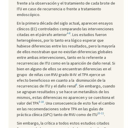
frente a la observación y el tratamiento de cada brote de
ITU en caso de recurrencia o frente a tratamiento
endoscópico.
En la primera década del siglo actual, aparecen ensayos
clínicos (EC) controlados comparando las intervenciones
4-8
citadas en el párrafo anterior
. Los estudios fueron
heterogéneos, por lo tanto era lógico esperar que
hubiese diferencias entre los resultados, pero la mayoría
de ellos mostraban que no existían diferencias globales
entre ambas intervenciones, tanto en lo referente a
recurrencias de ITU como en la aparición de daño renal. Si
bien en alguno de ellos se encuentran diferencias en el
grupo de niñas con RVU grado III-IV: el TPA ejerce un
efecto beneficioso en cuanto a la disminución de la
8
recurrencias de ITU y el daño renal
. Sin embargo, cuando
se agrupan resultados y se hace un metanálisis de los
mismos, estas diferencias no aparecen y se cuestiona el
9-10
valor del TPA
. Una consecuencia de esto fue el cambio
en las recomendaciones sobre TPA en las guías de
10-11
práctica clínica (GPC) tanto de RVU como de ITU
.
Sin embargo, la crítica a todos estos estudios citados