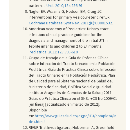
pattern.
J Urol. 2010;184:286-91
.
Nagler EV, Williams G, Hodson EM, Craig JC.
Interventions for primary vesicoureteric reflux.
Cochrane Database Syst Rev. 2011;(6):CD001532
.
American Academy of Pediatrics: Urinary tract
infection: clinical practice guideline for the
diagnosis and management of the initial UTI in
febrile infants and children 2 to 24 months.
Pediatrics. 2011;128:595-610
.
Grupo de trabajo de la Guía de Práctica Clínica
sobre Infección del Tracto Urinario en la Población
Pediátrica. Guía de Práctica Clínica sobre Infección
del Tracto Urinario en la Población Pediátrica. Plan
de Calidad para el Sistema Nacional de Salud del
Ministerio de Sanidad, Política Social e Igualdad.
Instituto Aragonés de Ciencias de la Salud; 2011.
Guías de Práctica Clínica en el SNS: I+CS No 2009/01
[en línea] [actualizado en marzo de 2012].
Disponible
en:
http://www.guiasalud.es/egpc/ITU/completa/in
dex.html#
RIVUR Trial Investigators, Hoberman A, Greenfield