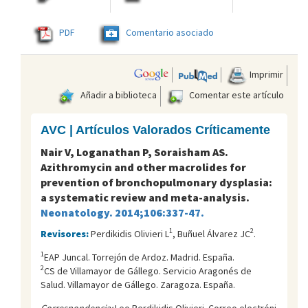
PDF
Comentario asociado
Imprimir
Añadir a biblioteca
Comentar este artículo
AVC | Artículos Valorados Críticamente
Nair V, Loganathan P, Soraisham AS.
Azithromycin and other macrolides for
prevention of bronchopulmonary dysplasia:
a systematic review and meta-analysis.
Neonatology. 2014;106:337-47.
1
2
Revisores:
Perdikidis Olivieri L
, Buñuel Álvarez JC
.
1
EAP Juncal. Torrejón de Ardoz. Madrid. España.
2
CS de Villamayor de Gállego. Servicio Aragonés de
Salud. Villamayor de Gállego. Zaragoza. España.
Correspondencia:
Leo Perdikidis Olivieri. Correo electróni