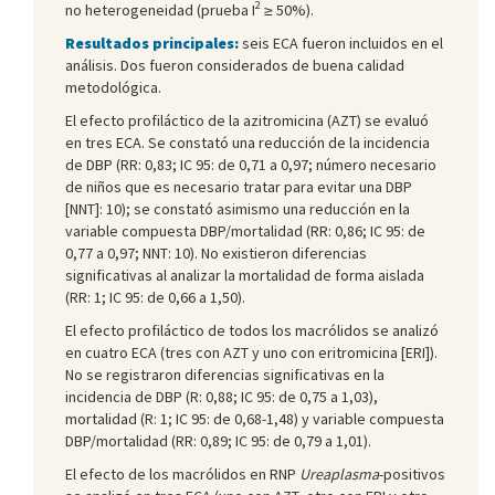
2
no heterogeneidad (prueba I
≥ 50%).
Resultados principales:
seis ECA fueron incluidos en el
análisis. Dos fueron considerados de buena calidad
metodológica.
El efecto profiláctico de la azitromicina (AZT) se evaluó
en tres ECA. Se constató una reducción de la incidencia
de DBP (RR: 0,83; IC 95: de 0,71 a 0,97; número necesario
de niños que es necesario tratar para evitar una DBP
[NNT]: 10); se constató asimismo una reducción en la
variable compuesta DBP/mortalidad (RR: 0,86; IC 95: de
0,77 a 0,97; NNT: 10). No existieron diferencias
significativas al analizar la mortalidad de forma aislada
(RR: 1; IC 95: de 0,66 a 1,50).
El efecto profiláctico de todos los macrólidos se analizó
en cuatro ECA (tres con AZT y uno con eritromicina [ERI]).
No se registraron diferencias significativas en la
incidencia de DBP (R: 0,88; IC 95: de 0,75 a 1,03),
mortalidad (R: 1; IC 95: de 0,68-1,48) y variable compuesta
DBP/mortalidad (RR: 0,89; IC 95: de 0,79 a 1,01).
El efecto de los macrólidos en RNP
Ureaplasma
-positivos