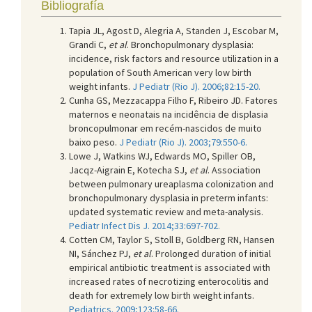
Bibliografía
Tapia JL, Agost D, Alegria A, Standen J, Escobar M,
Grandi C,
et al
. Bronchopulmonary dysplasia:
incidence, risk factors and resource utilization in a
population of South American very low birth
weight infants.
J Pediatr (Rio J). 2006;82:15-20.
Cunha GS, Mezzacappa Filho F, Ribeiro JD. Fatores
maternos e neonatais na incidência de displasia
broncopulmonar em recém-nascidos de muito
baixo peso.
J Pediatr (Rio J). 2003;79:550-6.
Lowe J, Watkins WJ, Edwards MO, Spiller OB,
Jacqz-Aigrain E, Kotecha SJ,
et al
. Association
between pulmonary ureaplasma colonization and
bronchopulmonary dysplasia in preterm infants:
updated systematic review and meta-analysis.
Pediatr Infect Dis J. 2014;33:697-702.
Cotten CM, Taylor S, Stoll B, Goldberg RN, Hansen
NI, Sánchez PJ,
et al
. Prolonged duration of initial
empirical antibiotic treatment is associated with
increased rates of necrotizing enterocolitis and
death for extremely low birth weight infants.
Pediatrics. 2009;123:58-66.