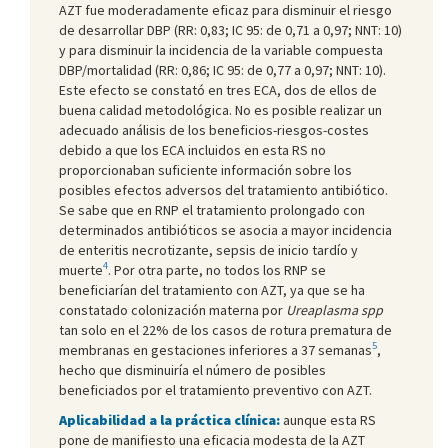
AZT fue moderadamente eficaz para disminuir el riesgo
de desarrollar DBP (RR: 0,83; IC 95: de 0,71 a 0,97; NNT: 10)
y para disminuir la incidencia de la variable compuesta
DBP/mortalidad (RR: 0,86; IC 95: de 0,77 a 0,97; NNT: 10).
Este efecto se constató en tres ECA, dos de ellos de
buena calidad metodológica. No es posible realizar un
adecuado análisis de los beneficios-riesgos-costes
debido a que los ECA incluidos en esta RS no
proporcionaban suficiente información sobre los
posibles efectos adversos del tratamiento antibiótico.
Se sabe que en RNP el tratamiento prolongado con
determinados antibióticos se asocia a mayor incidencia
de enteritis necrotizante, sepsis de inicio tardío y
4
muerte
. Por otra parte, no todos los RNP se
beneficiarían del tratamiento con AZT, ya que se ha
constatado colonización materna por
Ureaplasma spp
tan solo en el 22% de los casos de rotura prematura de
5
membranas en gestaciones inferiores a 37 semanas
,
hecho que disminuiría el número de posibles
beneficiados por el tratamiento preventivo con AZT.
Aplicabilidad a la práctica clínica:
aunque esta RS
pone de manifiesto una eficacia modesta de la AZT