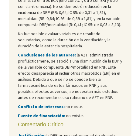
se analizó en tres ECA (uno con AZT, otro con ERI y otro
con claritromicina). No se demostró reducción en la
incidencia de DBP (RR: 0,64; IC 95: de 0,31 a 1,31),
mortalidad (RR: 0,84; IC 95: de 0,39 a 1,81) y en la variable
compuesta DBP/mortalidad (R: 0,41; IC 95: de 0,05 a 3,13).
No fue posible evaluar variables de resultado
secundarias, como la duración de la ventilación y la
duración de la estancia hospitalaria.
Conclusiones de los autores:
la AZT, administrada
profilácticamene, se asoció a una disminución de la DBP y
de la variable compuesta DBP/mortalidad en RNP. Este
efecto desaparecía al incluir otros macrólidos (ERI) en el
análisis. Debido a que se no se conoce bien la
farmacocinética de estos fármacos en RNP y sus
posibles efectos adversos, se necesitan más estudios
antes de recomendar el uso rutinario de AZT en RNP.
Conflicto de intereses:
no existe.
Fuente de financiación:
no existe.
Comentario Crítico
Justificación:
la DBP es una enfermedad de elevada