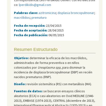
co:
lperdikidis@gmail.com
Palabras clave:
azitromicina
;
displasia broncopulmonar
;
macrólidos
;
prematuro
Fecha de recepción:
23/04/2015
Fecha de aceptación:
28/04/2015
Fecha de publicación:
06/05/2015
Resumen Estructurado
Objetivo:
determinar la eficacia de los macrólidos,
administrados de forma preventiva o en niños
colonizados por
Ureaplasma spp
, para disminuir la
incidencia de displasia broncopulmonar (DBP) en recién
nacidos prematuros (RNP).
Diseño:
revisión sistemática (RS) con metanálisis (MA).
Fuentes de datos:
se buscaron ensayos clínicos
aleatorios (ECA) o casi-aleatorios en Ovid MEDLINE (1946-
2013), EMBASE (1974-2013), CENTRAL (diciembre de 2013),
International Pharmaceutical Abstracts (1970-2013) y en