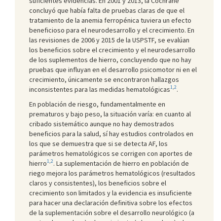
suficientes evidencias. En 2001 y 2013, la Cochrane
concluyó que había falta de pruebas claras de que el
tratamiento de la anemia ferropénica tuviera un efecto
beneficioso para el neurodesarrollo y el crecimiento. En
las revisiones de 2006 y 2015 de la USPSTF, se evalúan
los beneficios sobre el crecimiento y el neurodesarrollo
de los suplementos de hierro, concluyendo que no hay
pruebas que influyan en el desarrollo psicomotor ni en el
crecimiento, únicamente se encontraron hallazgos
1
,
2
inconsistentes para las medidas hematológicas
.
En población de riesgo, fundamentalmente en
prematuros y bajo peso, la situación varía: en cuanto al
cribado sistemático aunque no hay demostrados
beneficios para la salud, sí hay estudios controlados en
los que se demuestra que si se detecta AF, los
parámetros hematológicos se corrigen con aportes de
1
,
2
hierro
. La suplementación de hierro en población de
riego mejora los parámetros hematológicos (resultados
claros y consistentes), los beneficios sobre el
crecimiento son limitados y la evidencia es insuficiente
para hacer una declaración definitiva sobre los efectos
de la suplementación sobre el desarrollo neurológico (a