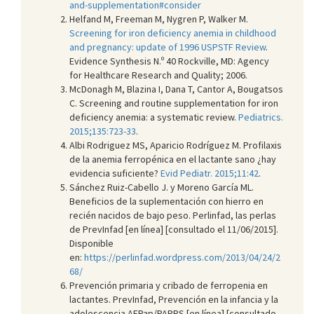
and-supplementation#consider
Helfand M, Freeman M, Nygren P, Walker M.
Screening for iron deficiency anemia in childhood
and pregnancy: update of 1996 USPSTF Review
.
Evidence Synthesis N.º 40 Rockville, MD: Agency
for Healthcare Research and Quality; 2006.
McDonagh M, Blazina I, Dana T, Cantor A, Bougatsos
C. Screening and routine supplementation for iron
deficiency anemia: a systematic review.
Pediatrics.
2015;135:723-33
.
Albi Rodriguez MS, Aparicio Rodríguez M. Profilaxis
de la anemia ferropénica en el lactante sano ¿hay
evidencia suficiente?
Evid Pediatr. 2015;11:42
.
Sánchez Ruiz-Cabello J. y Moreno García ML.
Beneficios de la suplementación con hierro en
recién nacidos de bajo peso. Perlinfad, las perlas
de PrevInfad [en línea] [consultado el 11/06/2015].
Disponible
en:
https://perlinfad.wordpress.com/2013/04/24/2
68/
Prevención primaria y cribado de ferropenia en
lactantes. PrevInfad, Prevención en la infancia y la
adolescencia AEPap/PAPPS [en línea] [consultado