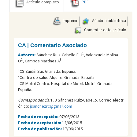
Artículo completo
PDF
Imprimir
Añadir a biblioteca
Comentar este artículo
CA | Comentario Asociado
1
Autores:
Sánchez Ruiz-Cabello F. J
, Valenzuela Molina
2
3
O
, Campos Martínez A
.
1
CS Zaidín Sur. Granada. España.
2
Centro de salud Alquife. Granada. España.
3
CS Motril Centro. Hospital de Motril. Motril. Granada.
España.
Correspondencia:
F. J Sánchez Ruiz-Cabello. Correo electr
ónico:
jsanchezrc@gmail.com
Fecha de recepción:
07/06/2015
Fecha de aceptación:
12/06/2015
Fecha de publicación:
17/06/2015