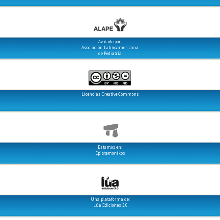
Avalado por:
Asociación Latinoamericana
de Pediatría
Licencias Creative Commons
Estamos en:
Epistemonikos
Una plataforma de:
Lúa Ediciones 3.0