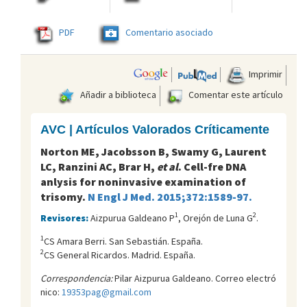
PDF
Comentario asociado
Imprimir
Añadir a biblioteca
Comentar este artículo
AVC | Artículos Valorados Críticamente
Norton ME, Jacobsson B, Swamy G, Laurent
LC, Ranzini AC, Brar H,
et al
. Cell-fre DNA
anlysis for noninvasive examination of
trisomy.
N Engl J Med. 2015;372:1589-97.
1
2
Revisores:
Aizpurua Galdeano P
, Orejón de Luna G
.
1
CS Amara Berri. San Sebastián. España.
2
CS General Ricardos. Madrid. España.
Correspondencia:
Pilar Aizpurua Galdeano. Correo electró
nico:
19353pag@gmail.com