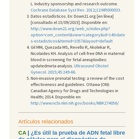
L. Industry sponsorship and research outcome.
Cochrane Database Syst Rev. 2012;12:MR000033.
Datos estadísticos. En: Down21.org [en línea]
[consultado el 15/09/2015]. Disponible en:
http://www.down21.org/web_n/index.php?
option=com_content&view=category&id=140:dato
s-estadisticos&Itemid=1057&layout=default
Gil MM, Quezada MS, Revello R, Akolekar R,
Nicolaides KH. Analysis of cell-free DNA in maternal
blood in screening for fetal aneuploidies:
updatedmeta-analysis.
Ultrasound Obstet
Gynecol. 2015;45:249-66.
Non-invasive prenatal testing: a review of the cost
effectiveness and guidelines. Ottawa (ON):
Canadian Agency for Drugs and Technologies in
Health; 2014. Disponible en:
http://www.ncbi.nlm.nih.gov/books/NBK274056/
Artículos relacionados
CA
|
¿Es útil la prueba de ADN fetal libre