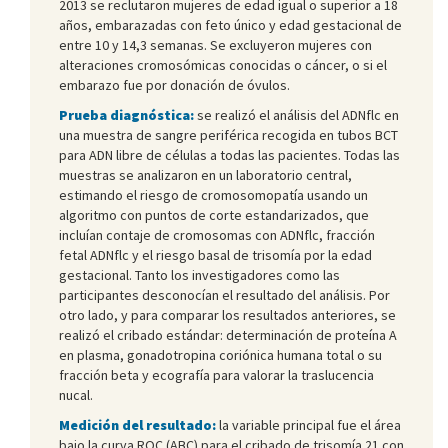
2013 se reclutaron mujeres de edad igual o superior a 18
años, embarazadas con feto único y edad gestacional de
entre 10 y 14,3 semanas. Se excluyeron mujeres con
alteraciones cromosómicas conocidas o cáncer, o si el
embarazo fue por donación de óvulos.
Prueba diagnóstica:
se realizó el análisis del ADNflc en
una muestra de sangre periférica recogida en tubos BCT
para ADN libre de células a todas las pacientes. Todas las
muestras se analizaron en un laboratorio central,
estimando el riesgo de cromosomopatía usando un
algoritmo con puntos de corte estandarizados, que
incluían contaje de cromosomas con ADNflc, fracción
fetal ADNflc y el riesgo basal de trisomía por la edad
gestacional. Tanto los investigadores como las
participantes desconocían el resultado del análisis. Por
otro lado, y para comparar los resultados anteriores, se
realizó el cribado estándar: determinación de proteína A
en plasma, gonadotropina coriónica humana total o su
fracción beta y ecografía para valorar la traslucencia
nucal.
Medición del resultado:
la variable principal fue el área
bajo la curva ROC (ABC) para el cribado de trisomía 21 con