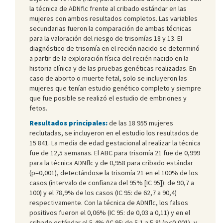
la técnica de ADNflc frente al cribado estándar en las
mujeres con ambos resultados completos. Las variables
secundarias fueron la comparación de ambas técnicas
para la valoración del riesgo de trisomías 18 y 13. El
diagnóstico de trisomía en el recién nacido se determinó
a partir de la exploración física del recién nacido en la
historia clínica y de las pruebas genéticas realizadas. En
caso de aborto o muerte fetal, solo se incluyeron las
mujeres que tenían estudio genético completo y siempre
que fue posible se realizó el estudio de embriones y
fetos.
Resultados principales:
de las 18 955 mujeres
reclutadas, se incluyeron en el estudio los resultados de
15 841. La media de edad gestacional al realizar la técnica
fue de 12,5 semanas. El ABC para trisomía 21 fue de 0,999
para la técnica ADNflc y de 0,958 para cribado estándar
(p=0,001), detectándose la trisomía 21 en el 100% de los
casos (intervalo de confianza del 95% [IC 95]): de 90,7 a
100) y el 78,9% de los casos (IC 95: de 62,7 a 90,4)
respectivamente. Con la técnica de ADNflc, los falsos
positivos fueron el 0,06% (IC 95: de 0,03 a 0,11) y en el
cribado estándar el 5,4% (IC 95: de 5,1 a 5,8) (p<0,001), y