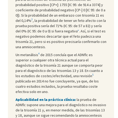
probabilidad positivo [CP+]: 1755 [IC 95: de 914 a 3374] y
coeficiente de probabilidad negativo [CP-] 0 [IC 95: de 0 a
0]). Si la probabilidad de un embarazo con trisomía 21 es
3
del 0,14%
, la probabilidad de tener un feto afecto con la
prueba positiva sería del 71% (IC 95: de 57 a 82) y sería
del 0% (IC 95: de 0 a 0) si fuera negativa
*
. Así, si el test es
negativo podemos descartar que el feto padezca una
trisomía 21, pero si es positivo precisaría confirmarlo con
una amniocentesis.
4
Un metanálisis
de 2015 concluía que el ADNflc es
superior a cualquier otra técnica actual para el
diagnóstico de la trisomía 21 aunque se comporta peor
para el diagnóstico de las trisomías 13 y 18. En cuanto a
5
los estudios de costes/efectividad, una revisión
publicada en 2014 no fue concluyente, ya que, de los
cuatro estudios incluidos, la prueba resultaba coste
efectiva solo en uno.
Aplicabilidad en la práctica clínica:
la prueba de
ADNflc supone una mejora para el diagnóstico no invasivo
de la trisomía 21 y, en menor medida, de las trisomías 13
y 18, aunque se sigue recomendando la amniocentesis