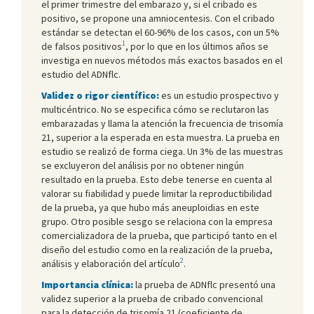
el primer trimestre del embarazo y, si el cribado es
positivo, se propone una amniocentesis. Con el cribado
estándar se detectan el 60-96% de los casos, con un 5%
1
de falsos positivos
, por lo que en los últimos años se
investiga en nuevos métodos más exactos basados en el
estudio del ADNflc.
Validez o rigor científico:
es un estudio prospectivo y
multicéntrico. No se especifica cómo se reclutaron las
embarazadas y llama la atención la frecuencia de trisomía
21, superior a la esperada en esta muestra. La prueba en
estudio se realizó de forma ciega. Un 3% de las muestras
se excluyeron del análisis por no obtener ningún
resultado en la prueba. Esto debe tenerse en cuenta al
valorar su fiabilidad y puede limitar la reproductibilidad
de la prueba, ya que hubo más aneuploidias en este
grupo. Otro posible sesgo se relaciona con la empresa
comercializadora de la prueba, que participó tanto en el
diseño del estudio como en la realización de la prueba,
2
análisis y elaboración del artículo
.
Importancia clínica:
la prueba de ADNflc presentó una
validez superior a la prueba de cribado convencional
para la detección de trisomía 21 (coeficiente de