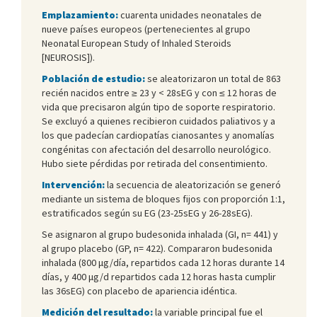
Emplazamiento:
cuarenta unidades neonatales de
nueve países europeos (pertenecientes al grupo
Neonatal European Study of Inhaled Steroids
[NEUROSIS]).
Población de estudio:
se aleatorizaron un total de 863
recién nacidos entre ≥ 23 y < 28sEG y con ≤ 12 horas de
vida que precisaron algún tipo de soporte respiratorio.
Se excluyó a quienes recibieron cuidados paliativos y a
los que padecían cardiopatías cianosantes y anomalías
congénitas con afectación del desarrollo neurológico.
Hubo siete pérdidas por retirada del consentimiento.
Intervención:
la secuencia de aleatorización se generó
mediante un sistema de bloques fijos con proporción 1:1,
estratificados según su EG (23-25sEG y 26-28sEG).
Se asignaron al grupo budesonida inhalada (GI, n= 441) y
al grupo placebo (GP, n= 422). Compararon budesonida
inhalada (800 μg/día, repartidos cada 12 horas durante 14
días, y 400 μg/d repartidos cada 12 horas hasta cumplir
las 36sEG) con placebo de apariencia idéntica.
Medición del resultado:
la variable principal fue el