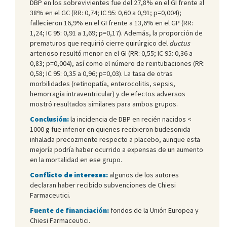
DBP en los sobrevivientes fue del 27,8% en el GI frente al
38% en el GC (RR: 0,74; IC 95: 0,60 a 0,91; p=0,004);
fallecieron 16,9% en el GI frente a 13,6% en el GP (RR:
1,24; IC 95: 0,91 a 1,69; p=0,17). Además, la proporción de
prematuros que requirió cierre quirúrgico del
ductus
arterioso resultó menor en el GI (RR: 0,55; IC 95: 0,36 a
0,83; p=0,004), así como el número de reintubaciones (RR:
0,58; IC 95: 0,35 a 0,96; p=0,03). La tasa de otras
morbilidades (retinopatía, enterocolitis, sepsis,
hemorragia intraventricular) y de efectos adversos
mostró resultados similares para ambos grupos.
Conclusión:
la incidencia de DBP en recién nacidos <
1000 g fue inferior en quienes recibieron budesonida
inhalada precozmente respecto a placebo, aunque esta
mejoría podría haber ocurrido a expensas de un aumento
en la mortalidad en ese grupo.
Conflicto de intereses:
algunos de los autores
declaran haber recibido subvenciones de Chiesi
Farmaceutici.
Fuente de financiación:
fondos de la Unión Europea y
Chiesi Farmaceutici.