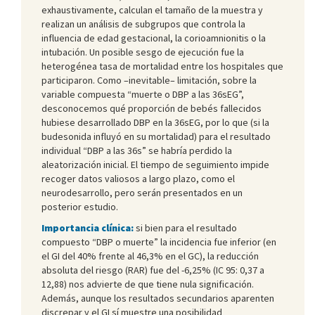
exhaustivamente, calculan el tamaño de la muestra y
realizan un análisis de subgrupos que controla la
influencia de edad gestacional, la corioamnionitis o la
intubación. Un posible sesgo de ejecución fue la
heterogénea tasa de mortalidad entre los hospitales que
participaron. Como –inevitable– limitación, sobre la
variable compuesta “muerte o DBP a las 36sEG”,
desconocemos qué proporción de bebés fallecidos
hubiese desarrollado DBP en la 36sEG, por lo que (si la
budesonida influyó en su mortalidad) para el resultado
individual “DBP a las 36s” se habría perdido la
aleatorización inicial. El tiempo de seguimiento impide
recoger datos valiosos a largo plazo, como el
neurodesarrollo, pero serán presentados en un
posterior estudio.
Importancia clínica:
si bien para el resultado
compuesto “DBP o muerte” la incidencia fue inferior (en
el GI del 40% frente al 46,3% en el GC), la reducción
absoluta del riesgo (RAR) fue del -6,25% (IC 95: 0,37 a
12,88) nos advierte de que tiene nula significación.
Además, aunque los resultados secundarios aparenten
discrepar y el GI sí muestre una posibilidad