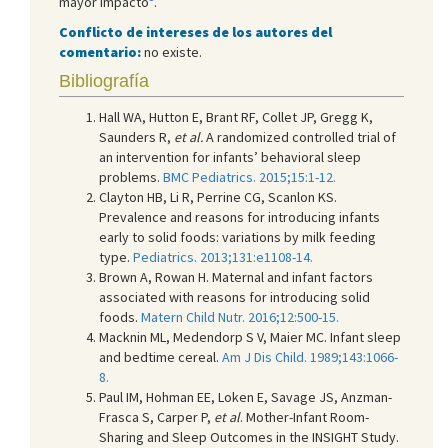
mayor impacto
.
Conflicto de intereses de los autores del
comentario:
no existe.
Bibliografía
Hall WA, Hutton E, Brant RF, Collet JP, Gregg K,
Saunders R,
et al.
A randomized controlled trial of
an intervention for infants’ behavioral sleep
problems.
BMC Pediatrics. 2015;15:1-12.
Clayton HB, Li R, Perrine CG, Scanlon KS.
Prevalence and reasons for introducing infants
early to solid foods: variations by milk feeding
type.
Pediatrics. 2013;131:e1108-14.
Brown A, Rowan H. Maternal and infant factors
associated with reasons for introducing solid
foods.
Matern Child Nutr. 2016;12:500-15.
Macknin ML, Medendorp S V, Maier MC. Infant sleep
and bedtime cereal.
Am J Dis Child. 1989;143:1066-
8.
Paul IM, Hohman EE, Loken E, Savage JS, Anzman-
Frasca S, Carper P,
et al
. Mother-Infant Room-
Sharing and Sleep Outcomes in the INSIGHT Study.