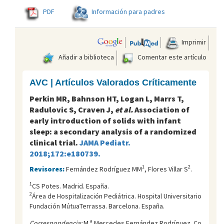
PDF
Información para padres
Imprimir
Añadir a biblioteca
Comentar este artículo
AVC | Artículos Valorados Críticamente
Perkin MR, Bahnson HT, Logan L, Marrs T,
Radulovic S, Craven J,
et al.
Association of
early introduction of solids with infant
sleep: a secondary analysis of a randomized
clinical trial.
JAMA Pediatr.
2018;172:e180739.
1
2
Revisores:
Fernández Rodríguez MM
, Flores Villar S
.
1
CS Potes. Madrid. España.
2
Área de Hospitalización Pediátrica. Hospital Universitario
Fundación MútuaTerrassa. Barcelona. España.
Correspondencia:
M.ª Mercedes Fernández Rodríguez. Co