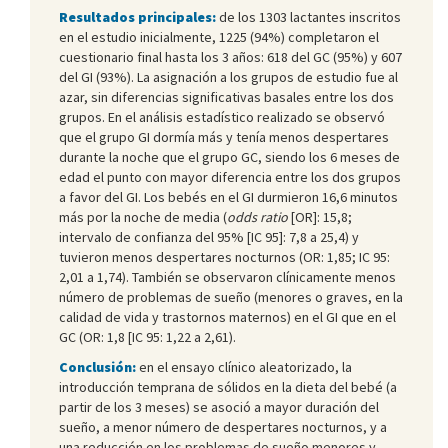
Resultados principales:
de los 1303 lactantes inscritos
en el estudio inicialmente, 1225 (94%) completaron el
cuestionario final hasta los 3 años: 618 del GC (95%) y 607
del GI (93%). La asignación a los grupos de estudio fue al
azar, sin diferencias significativas basales entre los dos
grupos. En el análisis estadístico realizado se observó
que el grupo GI dormía más y tenía menos despertares
durante la noche que el grupo GC, siendo los 6 meses de
edad el punto con mayor diferencia entre los dos grupos
a favor del GI. Los bebés en el GI durmieron 16,6 minutos
más por la noche de media (
odds ratio
[OR]: 15,8;
intervalo de confianza del 95% [IC 95]: 7,8 a 25,4) y
tuvieron menos despertares nocturnos (OR: 1,85; IC 95:
2,01 a 1,74). También se observaron clínicamente menos
número de problemas de sueño (menores o graves, en la
calidad de vida y trastornos maternos) en el GI que en el
GC (OR: 1,8 [IC 95: 1,22 a 2,61).
Conclusión:
en el ensayo clínico aleatorizado, la
introducción temprana de sólidos en la dieta del bebé (a
partir de los 3 meses) se asoció a mayor duración del
sueño, a menor número de despertares nocturnos, y a
una reducción en los problemas de sueño menores y