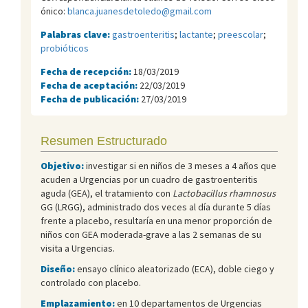
ónico:
blanca.juanesdetoledo@gmail.com
Palabras clave:
gastroenteritis
;
lactante
;
preescolar
;
probióticos
Fecha de recepción:
18/03/2019
Fecha de aceptación:
22/03/2019
Fecha de publicación:
27/03/2019
Resumen Estructurado
Objetivo:
investigar si en niños de 3 meses a 4 años que
acuden a Urgencias por un cuadro de gastroenteritis
aguda (GEA), el tratamiento con
Lactobacillus rhamnosus
GG (LRGG), administrado dos veces al día durante 5 días
frente a placebo, resultaría en una menor proporción de
niños con GEA moderada-grave a las 2 semanas de su
visita a Urgencias.
Diseño:
ensayo clínico aleatorizado (ECA), doble ciego y
controlado con placebo.
Emplazamiento:
en 10 departamentos de Urgencias