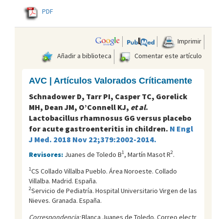
PDF
Imprimir
Añadir a biblioteca
Comentar este artículo
AVC | Artículos Valorados Críticamente
Schnadower D, Tarr PI, Casper TC, Gorelick
MH, Dean JM, O’Connell KJ,
et al
.
Lactobacillus rhamnosus GG versus placebo
for acute gastroenteritis in children.
N Engl
J Med. 2018 Nov 22;379:2002-2014.
1
2
Revisores:
Juanes de Toledo B
, Martín Masot R
.
1
CS Collado Villalba Pueblo. Área Noroeste. Collado
Villalba. Madrid. España.
2
Servicio de Pediatría. Hospital Universitario Virgen de las
Nieves. Granada. España.
Correspondencia:
Blanca Juanes de Toledo. Correo electr