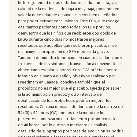
heterogeneidad de los estudios incluidos fue alta, y la
calidad de la evidencia de baja a muy baja, poniendo en
valor la necesidad de ensayos clínicos bien diseñados
para poder extraer conclusiones. Este ECA, que recoge
casi tantos pacientes como todos los ECA previos,
demuestra que los niños que recibieron dos dosis de
LRGG durante cinco días no mostraron mejores
resultados que aquellos que recibieron placebo, ni se
disminuyó la proporción de GEA moderada-grave.
Tampoco demuestra beneficios en cuanto a la duración y
frecuencia de los síntomas, transmisión a convivientes ni
absentismo escolar o laboral. Otro ECA prácticamente
idéntico en cuanto a diseño y objetivos realizado por
4
Freedmam en Canadá
concluye también que el
probiótico no es mejor que el placebo. Queda por saber
si la administración precoz y otro intervalo de
dosificación de los probióticos podrían mejorar los
resultados. Con una mediana de duración de la diarrea de
54 (GI) y 52 horas (GC), menos de la mitad de los
pacientes comenzaron el tratamiento probiótico antes
de 48 horas, por lo que solo mediante un análisis
detallado de subgrupos por horas de evolución se podría
valorar si existen diferencias en los que empiezan el