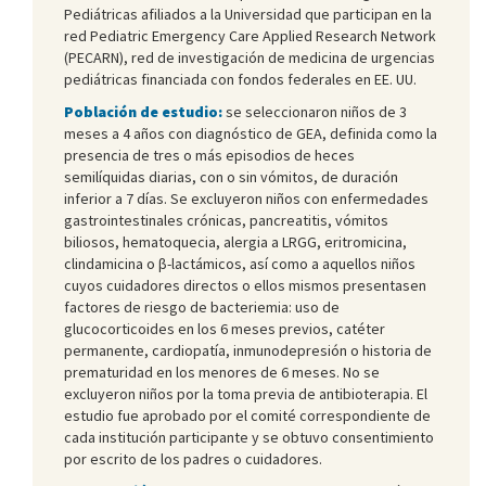
Pediátricas afiliados a la Universidad que participan en la
red Pediatric Emergency Care Applied Research Network
(PECARN), red de investigación de medicina de urgencias
pediátricas financiada con fondos federales en EE. UU.
Población de estudio:
se seleccionaron niños de 3
meses a 4 años con diagnóstico de GEA, definida como la
presencia de tres o más episodios de heces
semilíquidas diarias, con o sin vómitos, de duración
inferior a 7 días. Se excluyeron niños con enfermedades
gastrointestinales crónicas, pancreatitis, vómitos
biliosos, hematoquecia, alergia a LRGG, eritromicina,
clindamicina o β-lactámicos, así como a aquellos niños
cuyos cuidadores directos o ellos mismos presentasen
factores de riesgo de bacteriemia: uso de
glucocorticoides en los 6 meses previos, catéter
permanente, cardiopatía, inmunodepresión o historia de
prematuridad en los menores de 6 meses. No se
excluyeron niños por la toma previa de antibioterapia. El
estudio fue aprobado por el comité correspondiente de
cada institución participante y se obtuvo consentimiento
por escrito de los padres o cuidadores.