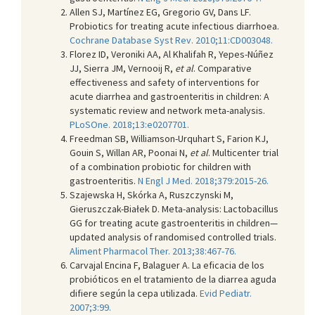
Allen SJ, Martínez EG, Gregorio GV, Dans LF.
Probiotics for treating acute infectious diarrhoea.
Cochrane Database Syst Rev. 2010;11:CD003048.
Florez ID, Veroniki AA, Al Khalifah R, Yepes-Núñez
JJ, Sierra JM, Vernooij R,
et al
. Comparative
effectiveness and safety of interventions for
acute diarrhea and gastroenteritis in children: A
systematic review and network meta-analysis.
PLoSOne. 2018;13:e0207701.
Freedman SB, Williamson-Urquhart S, Farion KJ,
Gouin S, Willan AR, Poonai N,
et al
. Multicenter trial
of a combination probiotic for children with
gastroenteritis.
N Engl J Med. 2018;379:2015-26.
Szajewska H, Skórka A, Ruszczynski M,
Gieruszczak-Białek D. Meta-analysis: Lactobacillus
GG for treating acute gastroenteritis in children—
updated analysis of randomised controlled trials.
Aliment Pharmacol Ther. 2013;38:467-76.
Carvajal Encina F, Balaguer A. La eficacia de los
probióticos en el tratamiento de la diarrea aguda
difiere según la cepa utilizada.
Evid Pediatr.
2007;3:99.