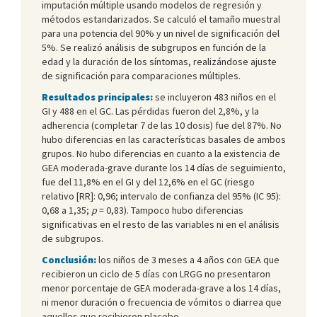
imputación múltiple usando modelos de regresión y
métodos estandarizados. Se calculó el tamaño muestral
para una potencia del 90% y un nivel de significación del
5%. Se realizó análisis de subgrupos en función de la
edad y la duración de los síntomas, realizándose ajuste
de significación para comparaciones múltiples.
Resultados principales:
se incluyeron 483 niños en el
GI y 488 en el GC. Las pérdidas fueron del 2,8%, y la
adherencia (completar 7 de las 10 dosis) fue del 87%. No
hubo diferencias en las características basales de ambos
grupos. No hubo diferencias en cuanto a la existencia de
GEA moderada-grave durante los 14 días de seguimiento,
fue del 11,8% en el GI y del 12,6% en el GC (riesgo
relativo [RR]: 0,96; intervalo de confianza del 95% (IC 95):
0,68 a 1,35;
p
= 0,83). Tampoco hubo diferencias
significativas en el resto de las variables ni en el análisis
de subgrupos.
Conclusión:
los niños de 3 meses a 4 años con GEA que
recibieron un ciclo de 5 días con LRGG no presentaron
menor porcentaje de GEA moderada-grave a los 14 días,
ni menor duración o frecuencia de vómitos o diarrea que
aquellos que recibieron placebo.