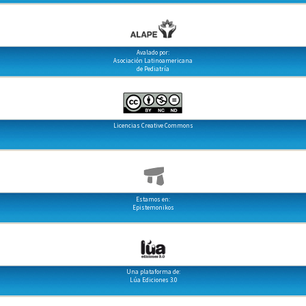
Avalado por:
Asociación Latinoamericana
de Pediatría
Licencias Creative Commons
Estamos en:
Epistemonikos
Una plataforma de:
Lúa Ediciones 3.0