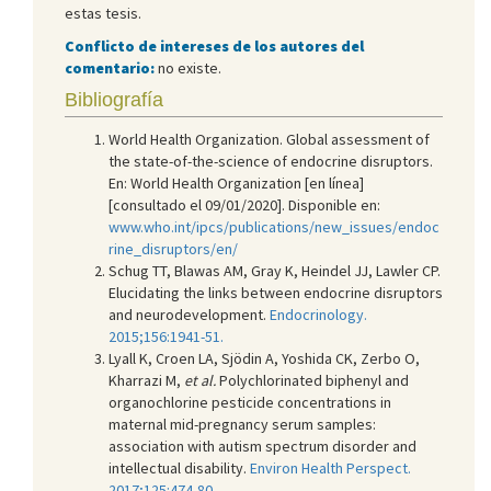
estas tesis.
Conflicto de intereses de los autores del
comentario:
no existe.
Bibliografía
World Health Organization. Global assessment of
the state-of-the-science of endocrine disruptors.
En: World Health Organization [en línea]
[consultado el 09/01/2020]. Disponible en:
www.who.int/ipcs/publications/new_issues/endoc
rine_disruptors/en/
Schug TT, Blawas AM, Gray K, Heindel JJ, Lawler CP.
Elucidating the links between endocrine disruptors
and neurodevelopment.
Endocrinology.
2015;156:1941-51.
Lyall K, Croen LA, Sjödin A, Yoshida CK, Zerbo O,
Kharrazi M,
et al.
Polychlorinated biphenyl and
organochlorine pesticide concentrations in
maternal mid-pregnancy serum samples:
association with autism spectrum disorder and
intellectual disability.
Environ Health Perspect.
2017;125:474-80.