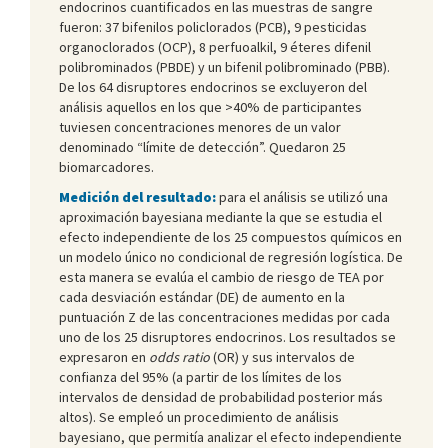
endocrinos cuantificados en las muestras de sangre
fueron: 37 bifenilos policlorados (PCB), 9 pesticidas
organoclorados (OCP), 8 perfuoalkil, 9 éteres difenil
polibrominados (PBDE) y un bifenil polibrominado (PBB).
De los 64 disruptores endocrinos se excluyeron del
análisis aquellos en los que >40% de participantes
tuviesen concentraciones menores de un valor
denominado “límite de detección”. Quedaron 25
biomarcadores.
Medición del resultado:
para el análisis se utilizó una
aproximación bayesiana mediante la que se estudia el
efecto independiente de los 25 compuestos químicos en
un modelo único no condicional de regresión logística. De
esta manera se evalúa el cambio de riesgo de TEA por
cada desviación estándar (DE) de aumento en la
puntuación Z de las concentraciones medidas por cada
uno de los 25 disruptores endocrinos. Los resultados se
expresaron en
odds ratio
(OR) y sus intervalos de
confianza del 95% (a partir de los límites de los
intervalos de densidad de probabilidad posterior más
altos). Se empleó un procedimiento de análisis
bayesiano, que permitía analizar el efecto independiente