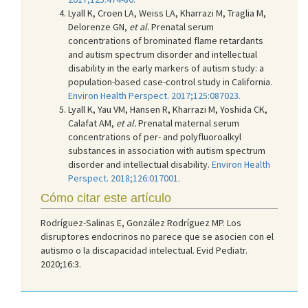
Lyall K, Croen LA, Weiss LA, Kharrazi M, Traglia M,
Delorenze GN,
et al.
Prenatal serum
concentrations of brominated flame retardants
and autism spectrum disorder and intellectual
disability in the early markers of autism study: a
population-based case-control study in California.
Environ Health Perspect. 2017;125:087023.
Lyall K, Yau VM, Hansen R, Kharrazi M, Yoshida CK,
Calafat AM,
et al.
Prenatal maternal serum
concentrations of per- and polyfluoroalkyl
substances in association with autism spectrum
disorder and intellectual disability.
Environ Health
Perspect. 2018;126:017001.
Cómo citar este artículo
Rodríguez-Salinas E, González Rodríguez MP. Los
disruptores endocrinos no parece que se asocien con el
autismo o la discapacidad intelectual. Evid Pediatr.
2020;16:3.