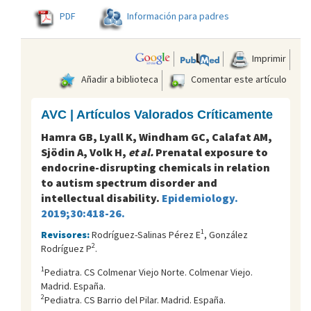
PDF
Información para padres
Imprimir
Añadir a biblioteca
Comentar este artículo
AVC | Artículos Valorados Críticamente
Hamra GB, Lyall K, Windham GC, Calafat AM,
Sjödin A, Volk H,
et al.
Prenatal exposure to
endocrine-disrupting chemicals in relation
to autism spectrum disorder and
intellectual disability.
Epidemiology.
2019;30:418-26.
1
Revisores:
Rodríguez-Salinas Pérez E
, González
2
Rodríguez P
.
1
Pediatra. CS Colmenar Viejo Norte. Colmenar Viejo.
Madrid. España.
2
Pediatra. CS Barrio del Pilar. Madrid. España.