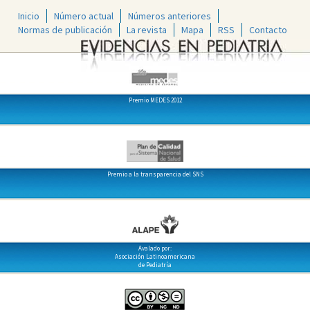
Inicio
Número actual
Números anteriores
Normas de publicación
La revista
Mapa
RSS
Contacto
Premio MEDES 2012
Premio a la transparencia del SNS
Avalado por:
Asociación Latinoamericana
de Pediatría