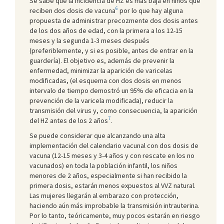
Se sabe que la incidencia de HZ es más baja en niños que
6
reciben dos dosis de vacuna
por lo que hay alguna
propuesta de administrar precozmente dos dosis antes
de los dos años de edad, con la primera a los 12-15
meses y la segunda 1-3 meses después
(preferiblemente, y si es posible, antes de entrar en la
guardería). El objetivo es, además de prevenir la
enfermedad, minimizar la aparición de varicelas
modificadas, (el esquema con dos dosis en menos
intervalo de tiempo demostró un 95% de eficacia en la
prevención de la varicela modificada), reducir la
transmisión del virus y, como consecuencia, la aparición
7
del HZ antes de los 2 años
.
Se puede considerar que alcanzando una alta
implementación del calendario vacunal con dos dosis de
vacuna (12-15 meses y 3-4 años y con rescate en los no
vacunados) en toda la población infantil, los niños
menores de 2 años, especialmente si han recibido la
primera dosis, estarán menos expuestos al VVZ natural.
Las mujeres llegarán al embarazo con protección,
haciendo aún más improbable la transmisión intrauterina.
Por lo tanto, teóricamente, muy pocos estarán en riesgo