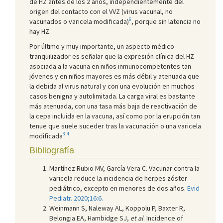
de HZ antes de los 2 años, independientemente del
origen del contacto con el VVZ (virus vacunal, no
6
vacunados o varicela modificada)
,
porque sin latencia no
hay HZ.
Por último y muy importante, un aspecto médico
tranquilizador es señalar que la expresión clínica del HZ
asociada a la vacuna en niños inmunocompetentes tan
jóvenes y en niños mayores es más débil y atenuada que
la debida al virus natural y con una evolución en muchos
casos benigna y autolimitada. La carga viral es bastante
más atenuada, con una tasa más baja de reactivación de
la cepa incluida en la vacuna, así como por la erupción tan
tenue que suele suceder tras la vacunación o una varicela
3,4
modificada
.
Bibliografía
Martínez Rubio MV, García Vera C. Vacunar contra la
varicela reduce la incidencia de herpes zóster
pediátrico, excepto en menores de dos años.
Evid
Pediatr. 2020;16:6.
Weinmann S, Naleway AL, Koppolu P, Baxter R,
Belongia EA, Hambidge SJ,
et al
. Incidence of