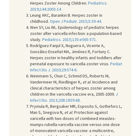
Herpes Zoster Among Children.
Pediatrics.
2019;144:2003-14.
Leung AKC, Barankin B. Herpes zoster in
childhood.
Open J Pediatr. 2015;5:39-44.
Wen SY, Liu WL. Epidemiology of pediatric herpes
zoster after varicella infection: a population-based
study.
Pediatrics. 2015;135:e565-571.
Rodríguez-Fanjul X, Noguera A, Vicente A,
González-Enseñat MA, Jiménez R, Fortuny C.
Herpes zoster in healthy infants and toddlers after
perinatal exposure to varicella-zoster virus.
Pediat
Infect Dis J. 2010;29:574-6.
Weinmann S, Chun C, Schmid DS, Roberts M,
Vandermeer M, Riedlinger K,
et al
. Incidence and
clinical characteristics of herpes zoster among
children in the varicella vaccine era, 2005-2009.
J
Infect Dis. 2013;208:1859-68.
Prymula R, Bergsaker MR, Esposito S, Gothefors L,
Man S, Snegova N,
et al.
Protection against
varicella with two doses of combined measles-
mumps-rubella-varicella vaccine versus one dose
of monovalent varicella vaccine: a multicentre,