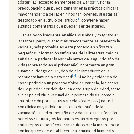
1,2
zóster (HZ) excepto en menores de 2 años
. Por la
preocupación que pueda generar en la práctica clínica la
mayor tendencia de HZ en niños tan jóvenes, al estar así
1
destacado en el título del artículo
, conviene hacer
algunos comentarios que pueden ser de interés.
El HZ es poco frecuente en niños <10 años y muy raro en
lactantes, pero, cuanto más precozmente se presenta la
varicela, más probable es este proceso en niños tan
pequeños. Información suficiente de la literatura médica
señala que padecer la varicela antes del segundo año de
vida (sobre todo en el primer año) incrementa en gran
cuantía el riesgo de HZ, debido a la inmadurez de la
3,4
respuesta inmune a esta edad
. Si no hay evidencia de
haber padecido un proceso típico de varicela, los casos
de HZ pueden ser debidos, en este grupo de edad, tanto
a la cepa del virus vacunal de la primera dosis, como a
una infección por el virus varicela-zóster (VVZ) natural,
con clínica muy indolente antes o después de la
vacunación. En el primer año de vida, ante una infección
por el VVZ natural, los lactantes están protegidos por
anticuerpos específicos transmitidos por la madre, pero
son incapaces de establecer una inmunidad humoral y