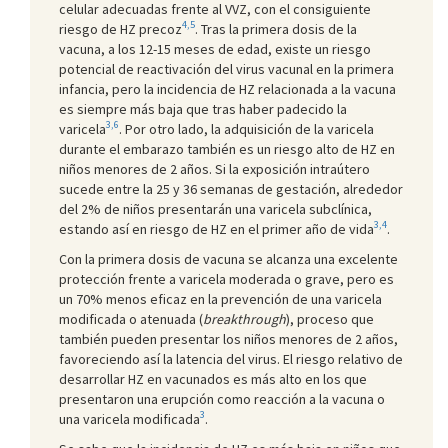
celular adecuadas frente al VVZ, con el consiguiente
4,5
riesgo de HZ precoz
. Tras la primera dosis de la
vacuna, a los 12-15 meses de edad, existe un riesgo
potencial de reactivación del virus vacunal en la primera
infancia, pero la incidencia de HZ relacionada a la vacuna
es siempre más baja que tras haber padecido la
3,6
varicela
.
Por otro lado, la adquisición de la varicela
durante el embarazo también es un riesgo alto de HZ en
niños menores de 2 años. Si la exposición intraútero
sucede entre la 25 y 36 semanas de gestación, alrededor
del 2% de niños presentarán una varicela subclínica,
3,4
estando así en riesgo de HZ en el primer año de vida
.
Con la primera dosis de vacuna se alcanza una excelente
protección frente a varicela moderada o grave, pero es
un 70% menos eficaz en la prevención de una varicela
modificada o atenuada (
breakthrough
), proceso que
también pueden presentar los niños menores de 2 años,
favoreciendo así la latencia del virus. El riesgo relativo de
desarrollar HZ en vacunados es más alto en los que
presentaron una erupción como reacción a la vacuna o
3
una varicela modificada
.