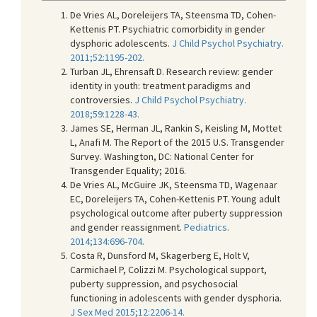
De Vries AL, Doreleijers TA, Steensma TD, Cohen-
Kettenis PT. Psychiatric comorbidity in gender
dysphoric adolescents.
J Child Psychol Psychiatry.
2011;52:1195-202.
Turban JL, Ehrensaft D. Research review: gender
identity in youth: treatment paradigms and
controversies.
J Child Psychol Psychiatry.
2018;59:1228-43.
James SE, Herman JL, Rankin S, Keisling M, Mottet
L, Anafi M. The Report of the 2015 U.S. Transgender
Survey. Washington, DC: National Center for
Transgender Equality; 2016.
De Vries AL, McGuire JK, Steensma TD, Wagenaar
EC, Doreleijers TA, Cohen-Kettenis PT. Young adult
psychological outcome after puberty suppression
and gender reassignment.
Pediatrics.
2014;134:696-704.
Costa R, Dunsford M, Skagerberg E, Holt V,
Carmichael P, Colizzi M. Psychological support,
puberty suppression, and psychosocial
functioning in adolescents with gender dysphoria.
J Sex Med 2015;12:2206-14.