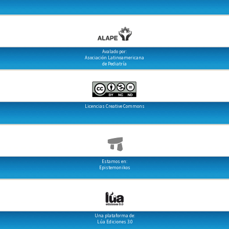
Avalado por:
Asociación Latinoamericana
de Pediatría
Licencias Creative Commons
Estamos en:
Epistemonikos
Una plataforma de:
Lúa Ediciones 3.0