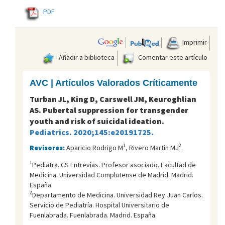
PDF
Imprimir
Añadir a biblioteca
Comentar este artículo
AVC | Artículos Valorados Críticamente
Turban JL, King D, Carswell JM, Keuroghlian
AS. Pubertal suppression for transgender
youth and risk of suicidal ideation.
Pediatrics. 2020;145:e20191725.
1
2
Revisores:
Aparicio Rodrigo M
, Rivero Martín MJ
.
1
Pediatra. CS Entrevías. Profesor asociado. Facultad de
Medicina. Universidad Complutense de Madrid. Madrid.
España.
2
Departamento de Medicina. Universidad Rey Juan Carlos.
Servicio de Pediatría. Hospital Universitario de
Fuenlabrada. Fuenlabrada. Madrid. España.