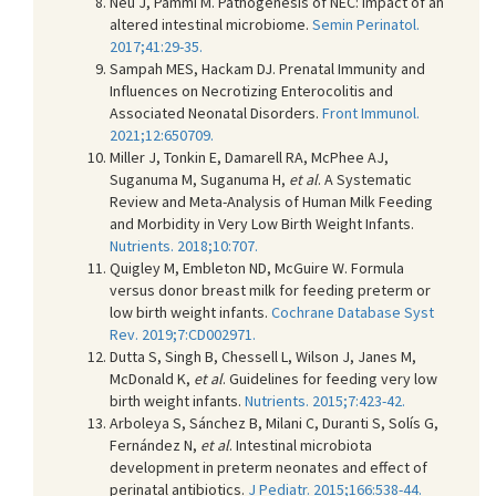
Neu J, Pammi M. Pathogenesis of NEC: Impact of an
altered intestinal microbiome.
Semin Perinatol.
2017;41:29-35.
Sampah MES, Hackam DJ. Prenatal Immunity and
Influences on Necrotizing Enterocolitis and
Associated Neonatal Disorders.
Front Immunol.
2021;12:650709.
Miller J, Tonkin E, Damarell RA, McPhee AJ,
Suganuma M, Suganuma H,
et al
. A Systematic
Review and Meta-Analysis of Human Milk Feeding
and Morbidity in Very Low Birth Weight Infants.
Nutrients. 2018;10:707.
Quigley M, Embleton ND, McGuire W. Formula
versus donor breast milk for feeding preterm or
low birth weight infants.
Cochrane Database Syst
Rev. 2019;7:CD002971.
Dutta S, Singh B, Chessell L, Wilson J, Janes M,
McDonald K,
et al
. Guidelines for feeding very low
birth weight infants.
Nutrients. 2015;7:423-42.
Arboleya S, Sánchez B, Milani C, Duranti S, Solís G,
Fernández N,
et al
. Intestinal microbiota
development in preterm neonates and effect of
perinatal antibiotics.
J Pediatr. 2015;166:538-44.