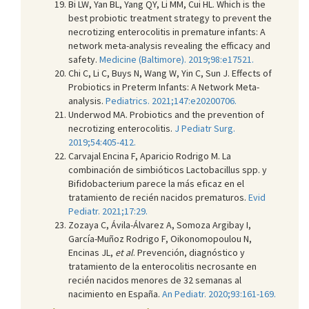
Bi LW, Yan BL, Yang QY, Li MM, Cui HL. Which is the
best probiotic treatment strategy to prevent the
necrotizing enterocolitis in premature infants: A
network meta-analysis revealing the efficacy and
safety.
Medicine (Baltimore). 2019;98:e17521.
Chi C, Li C, Buys N, Wang W, Yin C, Sun J. Effects of
Probiotics in Preterm Infants: A Network Meta-
analysis.
Pediatrics. 2021;147:e20200706.
Underwod MA. Probiotics and the prevention of
necrotizing enterocolitis.
J Pediatr Surg.
2019;54:405-412.
Carvajal Encina F, Aparicio Rodrigo M. La
combinación de simbióticos Lactobacillus spp. y
Bifidobacterium parece la más eficaz en el
tratamiento de recién nacidos prematuros.
Evid
Pediatr. 2021;17:29.
Zozaya C, Ávila-Álvarez A, Somoza Argibay I,
García-Muñoz Rodrigo F, Oikonomopoulou N,
Encinas JL,
et al
. Prevención, diagnóstico y
tratamiento de la enterocolitis necrosante en
recién nacidos menores de 32 semanas al
nacimiento en España.
An Pediatr. 2020;93:161-169.