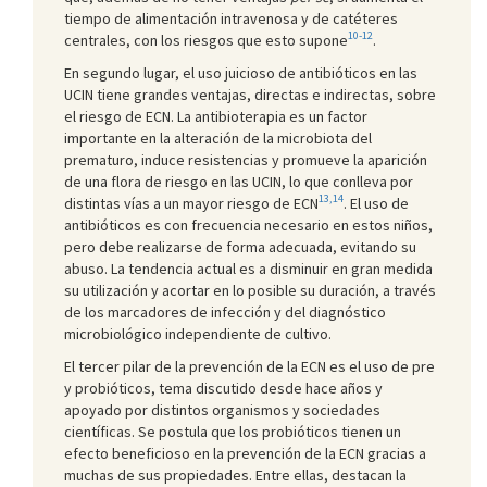
tiempo de alimentación intravenosa y de catéteres
10-12
centrales, con los riesgos que esto supone
.
En segundo lugar, el uso juicioso de antibióticos en las
UCIN tiene grandes ventajas, directas e indirectas, sobre
el riesgo de ECN. La antibioterapia es un factor
importante en la alteración de la microbiota del
prematuro, induce resistencias y promueve la aparición
de una flora de riesgo en las UCIN, lo que conlleva por
13,14
distintas vías a un mayor riesgo de ECN
. El uso de
antibióticos es con frecuencia necesario en estos niños,
pero debe realizarse de forma adecuada, evitando su
abuso. La tendencia actual es a disminuir en gran medida
su utilización y acortar en lo posible su duración, a través
de los marcadores de infección y del diagnóstico
microbiológico independiente de cultivo.
El tercer pilar de la prevención de la ECN es el uso de pre
y probióticos, tema discutido desde hace años y
apoyado por distintos organismos y sociedades
científicas. Se postula que los probióticos tienen un
efecto beneficioso en la prevención de la ECN gracias a
muchas de sus propiedades. Entre ellas, destacan la