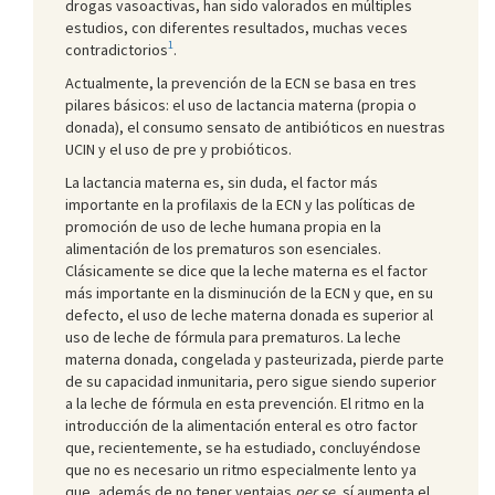
drogas vasoactivas, han sido valorados en múltiples
estudios, con diferentes resultados, muchas veces
1
contradictorios
.
Actualmente, la prevención de la ECN se basa en tres
pilares básicos: el uso de lactancia materna (propia o
donada), el consumo sensato de antibióticos en nuestras
UCIN y el uso de pre y probióticos.
La lactancia materna es, sin duda, el factor más
importante en la profilaxis de la ECN y las políticas de
promoción de uso de leche humana propia en la
alimentación de los prematuros son esenciales.
Clásicamente se dice que la leche materna es el factor
más importante en la disminución de la ECN y que, en su
defecto, el uso de leche materna donada es superior al
uso de leche de fórmula para prematuros. La leche
materna donada, congelada y pasteurizada, pierde parte
de su capacidad inmunitaria, pero sigue siendo superior
a la leche de fórmula en esta prevención. El ritmo en la
introducción de la alimentación enteral es otro factor
que, recientemente, se ha estudiado, concluyéndose
que no es necesario un ritmo especialmente lento ya
que, además de no tener ventajas
per se
, sí aumenta el