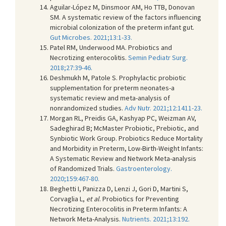
Aguilar-López M, Dinsmoor AM, Ho TTB, Donovan
SM. A systematic review of the factors influencing
microbial colonization of the preterm infant gut.
Gut Microbes. 2021;13:1-33.
Patel RM, Underwood MA. Probiotics and
Necrotizing enterocolitis.
Semin Pediatr Surg.
2018;27:39-46.
Deshmukh M, Patole S. Prophylactic probiotic
supplementation for preterm neonates-a
systematic review and meta-analysis of
nonrandomized studies.
Adv Nutr. 2021;12:1411-23.
Morgan RL, Preidis GA, Kashyap PC, Weizman AV,
Sadeghirad B; McMaster Probiotic, Prebiotic, and
Synbiotic Work Group. Probiotics Reduce Mortality
and Morbidity in Preterm, Low-Birth-Weight Infants:
A Systematic Review and Network Meta-analysis
of Randomized Trials.
Gastroenterology.
2020;159:467-80.
Beghetti I, Panizza D, Lenzi J, Gori D, Martini S,
Corvaglia L,
et al
. Probiotics for Preventing
Necrotizing Enterocolitis in Preterm Infants: A
Network Meta-Analysis.
Nutrients. 2021;13:192.