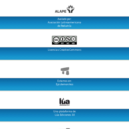
Avalado por:
Asociación Latinoamericana
de Pediatría
Licencias Creative Commons
Estamos en:
Epistemonikos
Una plataforma de:
Lúa Ediciones 3.0