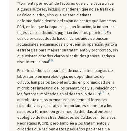
“tormenta perfecta” de factores que a una causa única.
Algunos autores, incluso, mantienen que no se trata de
un único cuadro, sino que existen distintas
enfermedades dentro del cajón de sastre que llamamos
ECN, en los que la isquemia, la perforación, la intolerancia
1
digestiva o la disbiosis jugarían distintos papeles
. En
cualquier caso, desde hace muchos años se buscan
actuaciones encaminadas a prevenir su aparición, junto a
estrategias para mejorar su tratamiento y pronóstico, sin
que existan criterios claros ni actitudes generalizadas a
2-5
nivel internacional
.
En este sentido, la aparición de nuevas tecnologías de
laboratorio en microbiología, no dependientes de
cultivo, han posibilitado el estudio en profundidad de la
microbiota intestinal de los prematuros y su relación con
6,7
los factores implicados en el desarrollo de ECN
. La
microbiota de los prematuros presenta diferencias
cuantitativas y cualitativas importantes respecto a los
nacidos a término, en gran medida debidas al entorno
ecológico de nuestras Unidades de Cuidados Intensivos
Neonatales (UCIN), pero también a los tratamientos y
cuidados que reciben estos pequeños pacientes. Se