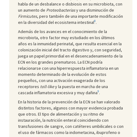
habla de un desbalance o disbiosis en su microbiota, con
un aumento de
Proteobacterias
y una disminución de
Firmicutes
, pero también de una importante modificación
8
en la diversidad del ecosistema intestinal
.
Además de los avances en el conocimiento de la
microbiota, otro factor muy estudiado en los últimos
años es la inmunidad perinatal, que resulta esencial en la
colonización inicial del tracto digestivo y, con seguridad,
juega un papel primordial en el desencadenamiento de la
ECN en los grandes prematuros. La ECN podría
relacionarse con una hiperrespuesta inflamatoria en un
momento determinado de la evolución de estos
pequeños, con una activación exagerada de los
receptores
toll-like
y la puesta en marcha de una
9
cascada inflamatoria excesiva y muy dañina
.
En la historia de la prevención de la ECN se han valorado
distintos factores, algunos con mayor evidencia probada
que otros. El tipo de alimentación y su ritmo de
instauración, la nutrición enteral coincidiendo con
transfusiones de sangre, con catéteres umbilicales o con
el uso de fármacos como la indometacina, ibuprofeno o