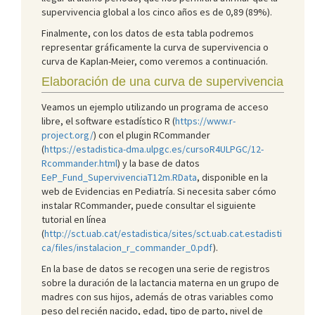
supervivencia global a los cinco años es de 0,89 (89%).
Finalmente, con los datos de esta tabla podremos
representar gráficamente la curva de supervivencia o
curva de Kaplan-Meier, como veremos a continuación.
Elaboración de una curva de supervivencia
Veamos un ejemplo utilizando un programa de acceso
libre, el software estadístico R (
https://www.r-
project.org/
) con el plugin RCommander
(
https://estadistica-dma.ulpgc.es/cursoR4ULPGC/12-
Rcommander.html
) y la base de datos
EeP_Fund_SupervivenciaT12m.RData
, disponible en la
web de Evidencias en Pediatría. Si necesita saber cómo
instalar RCommander, puede consultar el siguiente
tutorial en línea
(
http://sct.uab.cat/estadistica/sites/sct.uab.cat.estadisti
ca/files/instalacion_r_commander_0.pdf
).
En la base de datos se recogen una serie de registros
sobre la duración de la lactancia materna en un grupo de
madres con sus hijos, además de otras variables como
peso del recién nacido, edad, tipo de parto, nivel de