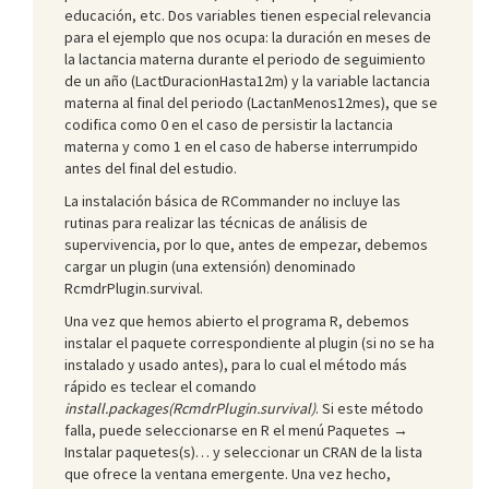
educación, etc. Dos variables tienen especial relevancia
para el ejemplo que nos ocupa: la duración en meses de
la lactancia materna durante el periodo de seguimiento
de un año (LactDuracionHasta12m) y la variable lactancia
materna al final del periodo (LactanMenos12mes), que se
codifica como 0 en el caso de persistir la lactancia
materna y como 1 en el caso de haberse interrumpido
antes del final del estudio.
La instalación básica de RCommander no incluye las
rutinas para realizar las técnicas de análisis de
supervivencia, por lo que, antes de empezar, debemos
cargar un plugin (una extensión) denominado
RcmdrPlugin.survival.
Una vez que hemos abierto el programa R, debemos
instalar el paquete correspondiente al plugin (si no se ha
instalado y usado antes), para lo cual el método más
rápido es teclear el comando
install.packages(RcmdrPlugin.survival)
. Si este método
falla, puede seleccionarse en R el menú Paquetes →
Instalar paquetes(s)… y seleccionar un CRAN de la lista
que ofrece la ventana emergente. Una vez hecho,