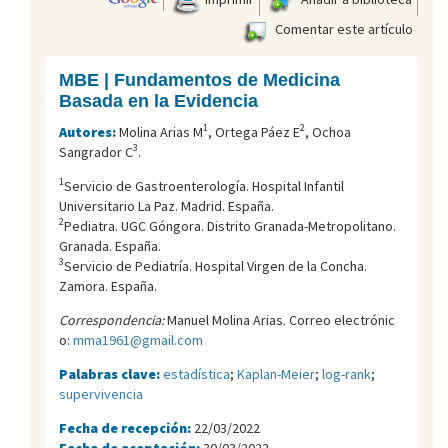
Comentar este artículo
MBE | Fundamentos de Medicina
Basada en la Evidencia
1
2
Autores:
Molina Arias M
, Ortega Páez E
, Ochoa
3
Sangrador C
.
1
Servicio de Gastroenterología. Hospital Infantil
Universitario La Paz. Madrid. España.
2
Pediatra. UGC Góngora. Distrito Granada-Metropolitano.
Granada. España.
3
Servicio de Pediatría. Hospital Virgen de la Concha.
Zamora. España.
Correspondencia:
Manuel Molina Arias. Correo electrónic
o:
mma1961@gmail.com
Palabras clave:
estadística
;
Kaplan-Meier
;
log-rank
;
supervivencia
Fecha de recepción:
22/03/2022
Fecha de aceptación:
30/03/2022