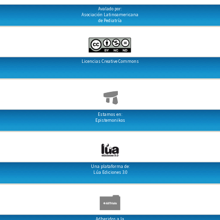
Avalado por:
Asociación Latinoamericana
de Pediatría
Licencias Creative Commons
Estamos en:
Epistemonikos
Una plataforma de:
Lúa Ediciones 3.0
Adheridos a la