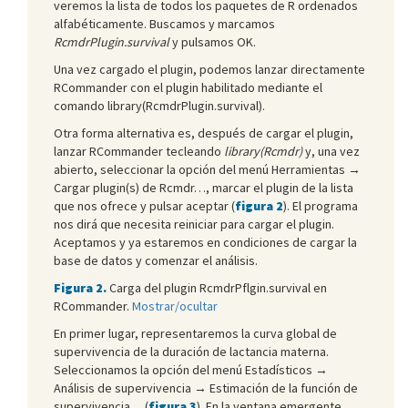
veremos la lista de todos los paquetes de R ordenados
alfabéticamente. Buscamos y marcamos
RcmdrPlugin.survival
y pulsamos OK.
Una vez cargado el plugin, podemos lanzar directamente
RCommander con el plugin habilitado mediante el
comando library(RcmdrPlugin.survival).
Otra forma alternativa es, después de cargar el plugin,
lanzar RCommander tecleando
library(Rcmdr)
y, una vez
abierto, seleccionar la opción del menú Herramientas →
Cargar plugin(s) de Rcmdr…, marcar el plugin de la lista
que nos ofrece y pulsar aceptar (
figura 2
). El programa
nos dirá que necesita reiniciar para cargar el plugin.
Aceptamos y ya estaremos en condiciones de cargar la
base de datos y comenzar el análisis.
Figura 2.
Carga del plugin RcmdrPflgin.survival en
RCommander.
Mostrar/ocultar
En primer lugar, representaremos la curva global de
supervivencia de la duración de lactancia materna.
Seleccionamos la opción del menú Estadísticos →
Análisis de supervivencia → Estimación de la función de
supervivencia… (
figura 3
). En la ventana emergente