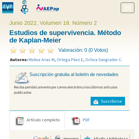
Mostr
menú
Junio 2022. Volumen 18. Número 2
Estudios de supervivencia. Método
de Kaplan-Meier
Valoración: 0 (0 Votos)
Autores:
Molina Arias M
,
Ortega Páez E
,
Ochoa Sangrador C
.
Suscripción gratuita al boletín de novedades
Reciba periódicamente por correo electrónico los últimos artículos
publicados
Suscribirse
Artículo completo
PDF
Imprimir
Añadir a biblioteca