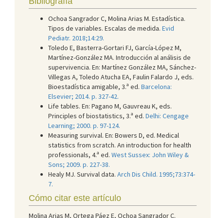
Bibliografía
Ochoa Sangrador C, Molina Arias M. Estadística.
Tipos de variables. Escalas de medida.
Evid
Pediatr. 2018;14:29.
Toledo E, Basterra-Gortari FJ, García-López M,
Martínez-González MA. Introducción al análisis de
supervivencia. En: Martínez González MA, Sánchez-
Villegas A, Toledo Atucha EA, Faulin Falardo J, eds.
Bioestadística amigable, 3.ª ed.
Barcelona:
Elsevier; 2014. p. 327-42.
Life tables. En: Pagano M, Gauvreau K, eds.
Principles of biostatistics, 3.ª ed.
Delhi: Cengage
Learning; 2000. p. 97-124.
Measuring survival. En: Bowers D, ed. Medical
statistics from scratch. An introduction for health
professionals, 4.ª ed.
West Sussex: John Wiley &
Sons; 2009. p. 227-38.
Healy MJ. Survival data.
Arch Dis Child. 1995;73:374-
7.
Cómo citar este artículo
Molina Arias M, Ortega Páez E, Ochoa Sangrador C.