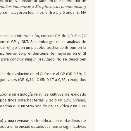
mstock
. A considerar también que el estudio de
hilus influenzae
o
Streptococcus pneumoniae
y
 se incluyeron los niños entre 1 y 5 años. El MA
 con la no intervención, con una DM de 1,9 días (IC
i entre GP y GNT. Sin embargo, en el análisis de
car el ojo con un placebo podría contribuir en la
tivas, fueron sorprendentemente mayores en el GI
 para concluir ningún resultado. No se describen
ías de evolución en el GI frente al GP (OR 0,59; IC
ntivales (OR 0,34; IC 95: 0,17 a 0,68) recogidos
upone su etiología viral, los cultivos de exudado
ositivos para bacterias y solo un 12% virales,
 estima que un 50% son de causa vírica y un 50%
to) y una revisión sistemática con metanálisis de
uestra diferencias estadísticamente significativas