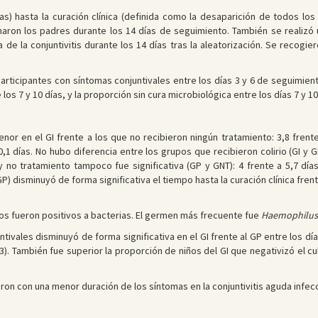
días) hasta la curación clínica (definida como la desaparición de todos lo
naron los padres durante los 14 días de seguimiento. También se realizó u
va de la conjuntivitis durante los 14 días tras la aleatorización. Se recog
e participantes con síntomas conjuntivales entre los días 3 y 6 de seguimie
os 7 y 10 días, y la proporción sin cura microbiológica entre los días 7 y 10
menor en el GI frente a los que no recibieron ningún tratamiento: 3,8 frente
0,1 días. No hubo diferencia entre los grupos que recibieron colirio (GI y GP)
no tratamiento tampoco fue significativa (GP y GNT): 4 frente a 5,7 días; D
GP) disminuyó de forma significativa el tiempo hasta la curación clínica fren
ados fueron positivos a bacterias. El germen más frecuente fue
Haemophilus 
tivales disminuyó de forma significativa en el GI frente al GP entre los días
,83). También fue superior la proporción de niños del GI que negativizó el cu
iaron con una menor duración de los síntomas en la conjuntivitis aguda infec