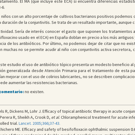
tratamiento. El MA (que incluye este ECA) sí encuentra diferencias estadísti
-6.
niños con un alto porcentaje de cultivos bacterianos positivos podemos co
la duración de la conjuntivitis. Se trata de un resultado importante, aunqu
vidad. Sería de interés conocer el gasto que suponen los tratamientos an
loxacino usado en el ECA) en España doblan en precio a los más antiguos y 
encia de los antibióticos. Por último, no podemos dejar de citar que no exi
 en muchas no se permite acudir al niño con conjuntivitis activa secretora
ste estudio el uso de antibiótico tópico presenta un modesto beneficio al p
ión generalizada desde Atención Primaria para el tratamiento de esta pat
n mejorar con el uso de colirios lubricantes, no se describen complicacione
ede aumentar las resistencias bacterianas.
 comentario:
no existen.
s R, Dickens M, Lohr J. Efficacy of topical antibiotic therapy in acute conjunc
erera R, Sheikh A, Crook D,
et al
. Chloramphenicol treatment for acute infec
lled trial.
Lancet. 2005;366;37-43.
ichero ME. Efficacy and safety of besifofloxacin ophthalmic suspension 0.6