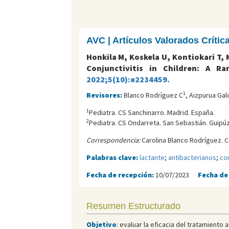
AVC | Artículos Valorados Críti
Honkila M, Koskela U, Kontiokari T, 
Conjunctivitis in Children: A R
2022;5(10):e2234459.
1
Revisores:
Blanco Rodríguez C
, Aizpurua Ga
1
Pediatra. CS Sanchinarro. Madrid. España.
2
Pediatra. CS Ondarreta. San Sebastián. Guipú
Correspondencia:
Carolina Blanco Rodríguez. C
Palabras clave:
lactante
;
antibacterianos
;
con
Fecha de recepción:
10/07/2023
Fecha de
Resumen Estructurado
Objetivo
: evaluar la eficacia del tratamiento 