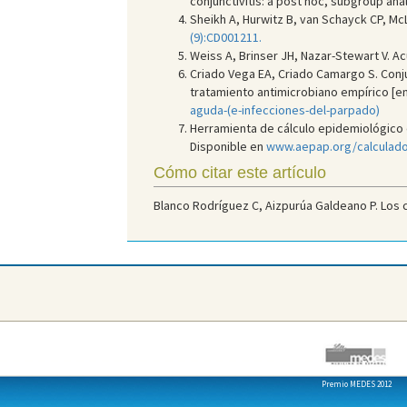
conjunctivitis: a post hoc, subgroup ana
Sheikh A, Hurwitz B, van Schayck CP, McL
(9):CD001211.
Weiss A, Brinser JH, Nazar-Stewart V. Ac
Criado Vega EA, Criado Camargo S. Conjun
tratamiento antimicrobiano empírico [en 
aguda-(e-infecciones-del-parpado)
Herramienta de cálculo epidemiológico en
Disponible en
www.aepap.org/calculado
Cómo citar este artículo
Blanco Rodríguez C, Aizpurúa Galdeano P. Los col
Premio MEDES 2012