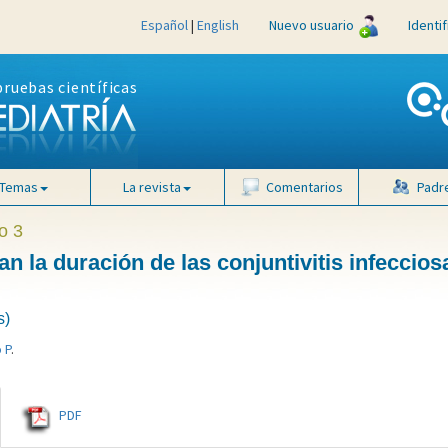
Español
|
English
Nuevo usuario
Identi
pruebas científicas
Temas
La revista
Comentarios
Padr
o 3
an la duración de las conjuntivitis infeccios
s)
 P
.
PDF