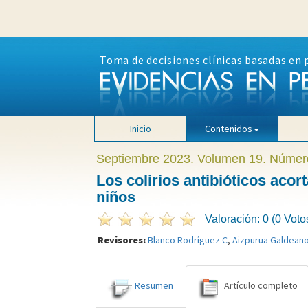
Toma de decisiones clínicas basadas en 
Inicio
Contenidos
Septiembre 2023. Volumen 19. Númer
Los colirios antibióticos acort
niños
Valoración: 0 (0 Voto
Revisores:
Blanco Rodríguez C
,
Aizpurua Galdeano
Resumen
Artículo completo