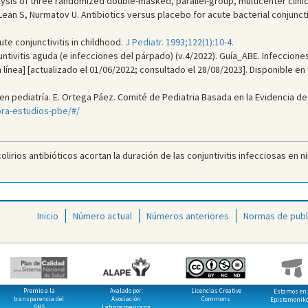
lysis of three randomized double-masked, parallel-group, multicenter clinica
ean S, Nurmatov U. Antibiotics versus placebo for acute bacterial conjuncti
ute conjunctivitis in childhood.
J Pediatr. 1993;122(1):10-4.
tivitis aguda (e infecciones del párpado) (v.4/2022). Guía_ABE. Infecciones 
línea] [actualizado el 01/06/2022; consultado el 28/08/2023]. Disponible en
 pediatría. E. Ortega Páez. Comité de Pediatria Basada en la Evidencia de l
ra-estudios-pbe/#/
irios antibióticos acortan la duración de las conjuntivitis infecciosas en ni
Inicio
Número actual
Números anteriores
Normas de publ
Premio a la
Avalado por:
Licencias Creative
Estamos en:
transparencia del
Asociación
Commons
Epistemonik
SNS
Latinoamericana