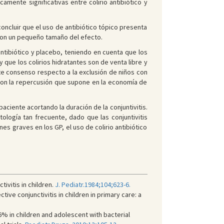
camente significativas entre colirio antibiótico y
ncluir que el uso de antibiótico tópico presenta
e con un pequeño tamaño del efecto.
tibiótico y placebo, teniendo en cuenta que los
que los colirios hidratantes son de venta libre y
ste consenso respecto a la exclusión de niños con
, con la repercusión que supone en la economía de
aciente acortando la duración de la conjuntivitis.
ología tan frecuente, dado que las conjuntivitis
s graves en los GP, el uso de colirio antibiótico
tivitis in children.
J. Pediatr.1984;104;623-6.
tive conjunctivitis in children in primary care: a
% in children and adolescent with bacterial