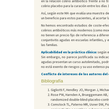
en la relación colirio antibiótico frente a no 
colirio placebo para la curación entre los días 3
Así, según este MA que evalúa una muestra de 
un beneficio para estos pacientes, al acortar 
No hemos encontrado estudios de coste-efecti
colirios antibióticos más modernos (como moxif
no tienen un precio fijo de referencia a difer
conjuntivitis agudas en escuelas infantiles, y
las familias.
Aplicabilidad en la práctica clínica:
según e
Sin embargo, no parece justificada su indicac
agudas presentan un curso autolimitado, podría
no está exento de riesgos y su uso extenso pu
Conflicto de intereses de los autores del
Bibliografía
Gigliotti F, Hendley JO, Morgan J, Michael
Rose PW, Harnden A, Brueggemann AB, P
randomized double-blind-placebo-contro
Comstock TL, Paterno MR, Usner DW, Pich