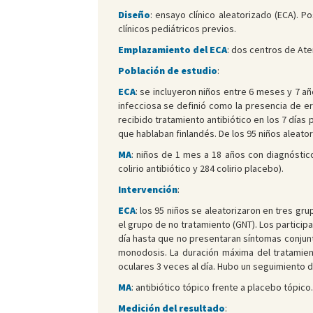
Diseño
: ensayo clínico aleatorizado (ECA). 
clínicos pediátricos previos.
Emplazamiento del ECA
: dos centros de Aten
Población de estudio
:
ECA
: se incluyeron niños entre 6 meses y 7 añ
infecciosa se definió como la presencia de er
recibido tratamiento antibiótico en los 7 días 
que hablaban finlandés. De los 95 niños aleato
MA
: niños de 1 mes a 18 años con diagnóstico
colirio antibiótico y 284 colirio placebo).
Intervención
:
ECA
: los 95 niños se aleatorizaron en tres gru
el grupo de no tratamiento (GNT). Los participa
día hasta que no presentaran síntomas conjunt
monodosis. La duración máxima del tratamient
oculares 3 veces al día. Hubo un seguimiento d
MA
: antibiótico tópico frente a placebo tópico.
Medición del resultado
: