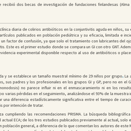
te recibió dos becas de investigación de fundaciones finlandesas (Alma
clínica diaria de colirios antibióticos en la conjuntivitis aguda en niños, 
rtículos publicados en población pediátrica y su eficacia, limitada e inci
 un factor de confusión, ya que solo el tratamiento con lubricantes del o
ivitis. Este es el primer estudio donde se compara un GI con otro GNT. Adem
evidencia experimental disponible respecto al uso de antibióticos o plac
nida y se establece un tamaño muestral mínimo de 29 niños por grupo
.
La a
, sus padres y los profesionales en los grupos GI y GP, pero no en el GN
 monodosis) no parece influir ni en el enmascaramiento ni en los resul
ubo varias pérdidas en el seguimiento, analizándose el 93% de la muestra 
 una diferencia estadísticamente significativa entre el tiempo de curaci
is por intención de tratar.
iza cumpliendo las recomendaciones PRISMA. La búsqueda bibliográfic
l actual ECA; de los tres estudios publicados previamente al actual, solo 
 población general, a diferencia de lo que comentan los autores de este MA