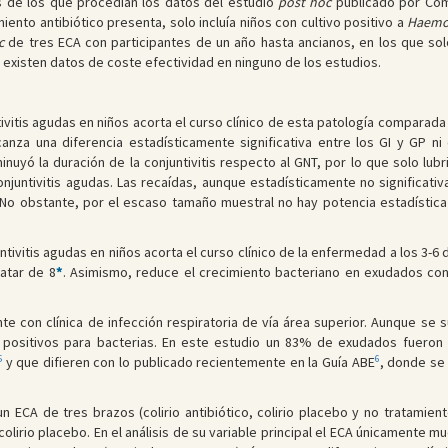
s de los que procedían los datos del estudio
post hoc
publicado por Co
iento antibiótico presenta, solo incluía niños con cultivo positivo a
Haemop
c
de tres ECA con participantes de un año hasta ancianos, en los que solo
existen datos de coste efectividad en ninguno de los estudios.
untivitis agudas en niños acorta el curso clínico de esta patología comparada
lcanza una diferencia estadísticamente significativa entre los GI y GP n
nuyó la duración de la conjuntivitis respecto al GNT, por lo que solo lubri
conjuntivitis agudas. Las recaídas, aunque estadísticamente no significa
. No obstante, por el escaso tamaño muestral no hay potencia estadística
ntivitis agudas en niños acorta el curso clínico de la enfermedad a los 3-6 d
ratar de 8
*
. Asimismo, reduce el crecimiento bacteriano en exudados conju
te con clínica de infección respiratoria de vía área superior. Aunque se s
 positivos para bacterias. En este estudio un 83% de exudados fueron p
5
6
y que difieren con lo publicado recientemente en la Guía ABE
, donde se
n ECA de tres brazos (colirio antibiótico, colirio placebo y no tratamien
olirio placebo. En el análisis de su variable principal el ECA únicamente m