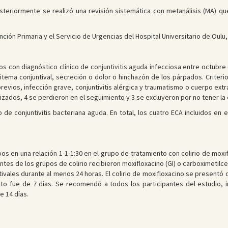
Posteriormente se realizó una revisión sistemática con metanálisis (MA) q
ción Primaria y el Servicio de Urgencias del Hospital Universitario de Oulu, 
os con diagnóstico clínico de conjuntivitis aguda infecciosa entre octubre
itema conjuntival, secreción o dolor o hinchazón de los párpados. Criterio
previos, infección grave, conjuntivitis alérgica y traumatismo o cuerpo extr
rizados, 4 se perdieron en el seguimiento y 3 se excluyeron por no tener la
 de conjuntivitis bacteriana aguda. En total, los cuatro ECA incluidos en
pos en una relación 1-1-1:30 en el grupo de tratamiento con colirio de moxif
ntes de los grupos de colirio recibieron moxifloxacino (GI) o carboximetilce
ivales durante al menos 24 horas. El colirio de moxifloxacino se presentó
o fue de 7 días. Se recomendó a todos los participantes del estudio, i
e 14 días.