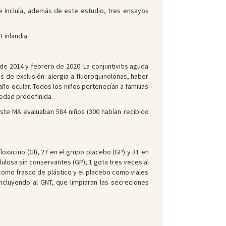
ue incluía, además de este estudio, tres ensayos
Finlandia.
 de 2014 y febrero de 2020. La conjuntivitis aguda
s de exclusión: alergia a fluoroquinolonas, haber
año ocular. Todos los niños pertenecían a familias
 edad predefinida.
 este MA evaluaban 584 niños (300 habían recibido
loxacino (GI), 27 en el grupo placebo (GP) y 31 en
lulosa sin conservantes (GP), 1 gota tres veces al
 como frasco de plástico y el placebo como viales
ncluyendo al GNT, que limpiaran las secreciones