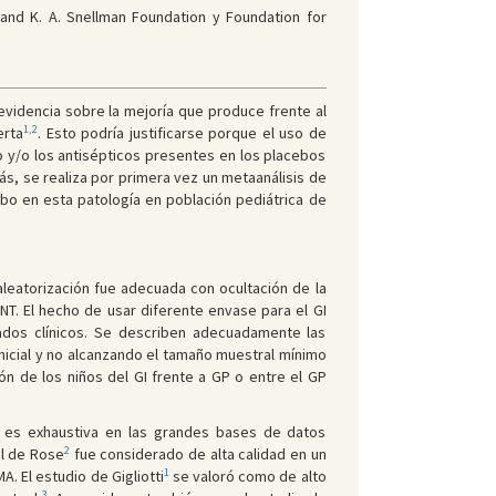
 and K. A. Snellman Foundation y Foundation for
su evidencia sobre la mejoría que produce frente al
1,2
erta
. Esto podría justificarse porque el uso de
jo y/o los antisépticos presentes en los placebos
ás, se realiza por primera vez un metaanálisis de
ebo en esta patología en población pediátrica de
leatorización fue adecuada con ocultación de la
T. El hecho de usar diferente envase para el GI
tados clínicos. Se describen adecuadamente las
inicial y no alcanzando el tamaño muestral mínimo
ón de los niños del GI frente a GP o entre el GP
a es exhaustiva en las grandes bases de datos
2
el de Rose
fue considerado de alta calidad en un
1
. El estudio de Gigliotti
se valoró como de alto
3