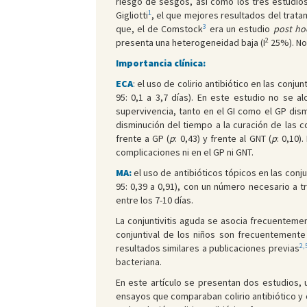
riesgo de sesgos, así como los tres estudio
1
Gigliotti
, el que mejores resultados del tratam
3
que, el de Comstock
era un estudio
post ho
2
presenta una heterogeneidad baja (I
25%). No 
Importancia clínica:
ECA
: el uso de colirio antibiótico en las conj
95: 0,1 a 3,7 días). En este estudio no se a
supervivencia, tanto en el GI como el GP dismi
disminución del tiempo a la curación de las 
frente a GP (
p
: 0,43) y frente al GNT (
p
: 0,10)
complicaciones ni en el GP ni GNT.
MA:
el uso de antibióticos tópicos en las conju
95: 0,39 a 0,91), con un número necesario a t
entre los 7-10 días.
La conjuntivitis aguda se asocia frecuentemen
conjuntival de los niños son frecuentemente
2,
resultados similares a publicaciones previas
bacteriana.
En este artículo se presentan dos estudios, u
ensayos que comparaban colirio antibiótico y c