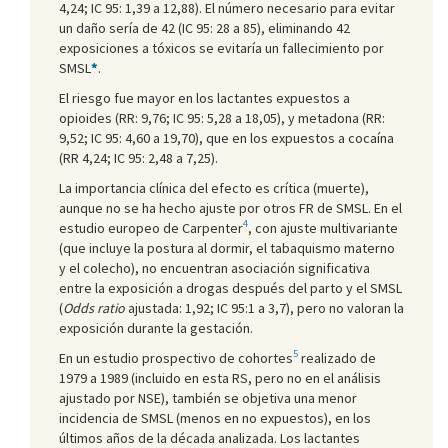
4,24; IC 95: 1,39 a 12,88). El número necesario para evitar
un daño sería de 42 (IC 95: 28 a 85), eliminando 42
exposiciones a tóxicos se evitaría un fallecimiento por
SMSL
*
.
El riesgo fue mayor en los lactantes expuestos a
opioides (RR: 9,76; IC 95: 5,28 a 18,05), y metadona (RR:
9,52; IC 95: 4,60 a 19,70), que en los expuestos a cocaína
(RR 4,24; IC 95: 2,48 a 7,25).
La importancia clínica del efecto es crítica (muerte),
aunque no se ha hecho ajuste por otros FR de SMSL. En el
4
estudio europeo de Carpenter
, con ajuste multivariante
(que incluye la postura al dormir, el tabaquismo materno
y el colecho), no encuentran asociación significativa
entre la exposición a drogas después del parto y el SMSL
(
Odds ratio
ajustada: 1,92; IC 95:1 a 3,7), pero no valoran la
exposición durante la gestación.
5
En un estudio prospectivo de cohortes
realizado de
1979 a 1989 (incluido en esta RS, pero no en el análisis
ajustado por NSE), también se objetiva una menor
incidencia de SMSL (menos en no expuestos), en los
últimos años de la década analizada. Los lactantes