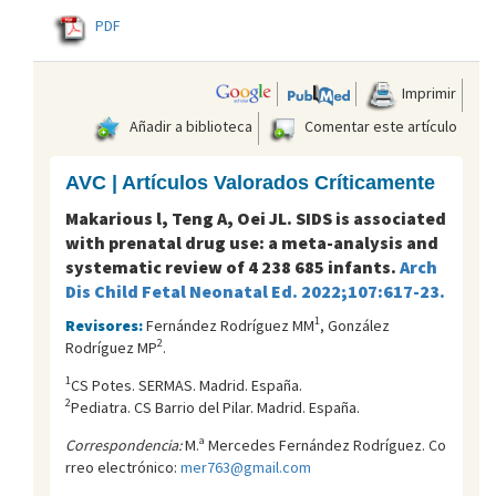
PDF
Imprimir
Añadir a biblioteca
Comentar este artículo
AVC | Artículos Valorados Críticamente
Makarious l, Teng A, Oei JL. SIDS is associated
with prenatal drug use: a meta-analysis and
systematic review of 4 238 685 infants.
Arch
Dis Child Fetal Neonatal Ed. 2022;107:617-23.
1
Revisores:
Fernández Rodríguez MM
, González
2
Rodríguez MP
.
1
CS Potes. SERMAS. Madrid. España.
2
Pediatra. CS Barrio del Pilar. Madrid. España.
Correspondencia:
M.ª Mercedes Fernández Rodríguez. Co
rreo electrónico:
mer763@gmail.com