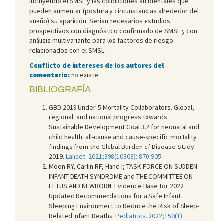
incluyendo el SMSL y las condiciones ambientales que
pueden aumentar (postura y circunstancias alrededor del
sueño) su aparición. Serían necesarios estudios
prospectivos con diagnóstico confirmado de SMSL y con
análisis multivariante para los factores de riesgo
relacionados con el SMSL.
Conflicto de intereses de los autores del
comentario:
no existe.
BIBLIOGRAFÍA
GBD 2019 Under-5 Mortality Collaborators. Global,
regional, and national progress towards
Sustainable Development Goal 3.2 for neonatal and
child health: all-cause and cause-specific mortality
findings from the Global Burden of Disease Study
2019.
Lancet. 2021;398(10303): 870-905.
Moon RY, Carlin RF, Hand I; TASK FORCE ON SUDDEN
INFANT DEATH SYNDROME and THE COMMITTEE ON
FETUS AND NEWBORN. Evidence Base for 2022
Updated Recommendations for a Safe Infant
Sleeping Environment to Reduce the Risk of Sleep-
Related Infant Deaths.
Pediatrics. 2022;150(1):