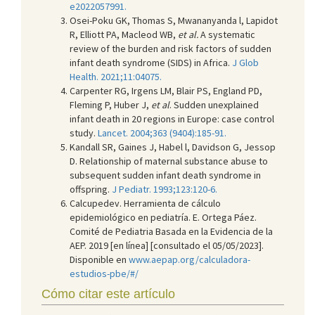
e2022057991.
Osei-Poku GK, Thomas S, Mwananyanda l, Lapidot
R, Elliott PA, Macleod WB,
et al.
A systematic
review of the burden and risk factors of sudden
infant death syndrome (SIDS) in Africa.
J Glob
Health. 2021;11:04075.
Carpenter RG, Irgens LM, Blair PS, England PD,
Fleming P, Huber J,
et al
. Sudden unexplained
infant death in 20 regions in Europe: case control
study.
Lancet. 2004;363 (9404):185-91.
Kandall SR, Gaines J, Habel l, Davidson G, Jessop
D. Relationship of maternal substance abuse to
subsequent sudden infant death syndrome in
offspring.
J Pediatr. 1993;123:120-6.
Calcupedev. Herramienta de cálculo
epidemiológico en pediatría. E. Ortega Páez.
Comité de Pediatria Basada en la Evidencia de la
AEP. 2019 [en línea] [consultado el 05/05/2023].
Disponible en
www.aepap.org/calculadora-
estudios-pbe/#/
Cómo citar este artículo