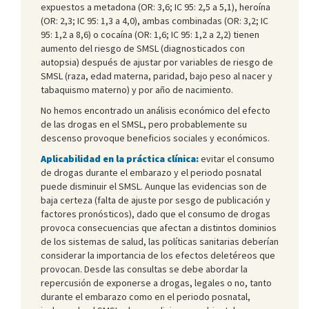
expuestos a metadona (OR: 3,6; IC 95: 2,5 a 5,1), heroína
(OR: 2,3; IC 95: 1,3 a 4,0), ambas combinadas (OR: 3,2; IC
95: 1,2 a 8,6) o cocaína (OR: 1,6; IC 95: 1,2 a 2,2) tienen
aumento del riesgo de SMSL (diagnosticados con
autopsia) después de ajustar por variables de riesgo de
SMSL (raza, edad materna, paridad, bajo peso al nacer y
tabaquismo materno) y por año de nacimiento.
No hemos encontrado un análisis económico del efecto
de las drogas en el SMSL, pero probablemente su
descenso provoque beneficios sociales y económicos.
Aplicabilidad en la práctica clínica:
evitar el consumo
de drogas durante el embarazo y el periodo posnatal
puede disminuir el SMSL. Aunque las evidencias son de
baja certeza (falta de ajuste por sesgo de publicación y
factores pronósticos), dado que el consumo de drogas
provoca consecuencias que afectan a distintos dominios
de los sistemas de salud, las políticas sanitarias deberían
considerar la importancia de los efectos deletéreos que
provocan. Desde las consultas se debe abordar la
repercusión de exponerse a drogas, legales o no, tanto
durante el embarazo como en el periodo posnatal,