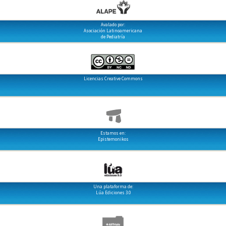
Avalado por:
Asociación Latinoamericana
de Pediatría
Licencias Creative Commons
Estamos en:
Epistemonikos
Una plataforma de:
Lúa Ediciones 3.0