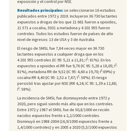
exposición y el control por NSE.
Resultados principales:
se seleccionaron 16 estudios
publicados entre 1972 y 2018. Incluyeron 36 730 lactantes
expuestos a drogas de los que 21 661 fueron a opioides,
21 571 a cocaína, 5031 a metadona y 4 201 955 fueron
controles. Todos los estudios fueron de países de alto
nivel de ingresos: 13 de USA y 3 de Australia.
El riesgo de SMSL fue 7,84 veces mayor en 36 730
lactantes expuestos a cualquier droga que en los
2
4 201 955 controles (IC 95: 5,21 a 11,81; I
: 81%). En los
2
expuestos a opioides el RR fue 9,76 (IC 95: 5,28 a 18,05; I
:
2
81%), metadona RR de 9,52 (IC 95: 4,60 a 19,70; I
:69%) y
2
cocaína RR 4,40 (IC 95: 2,52 a 7,67; I
: 58%). El riesgo
persistió tras ajustar por NSE (RR 4,24; IC 95: 1,39 a 12,88;
2
I
: 58%).
La incidencia de SMSL fue disminuyendo entre 1972 y
2020, pero siguió siendo más alta que en los controles.
Entre 1972 y 1987 el SMSL fue de 50,8/1000 en recién
nacidos expuestos frente a 2,2/1000 controles.
Disminuyó en 1988-2004 (16,9/1000 expuestos frente a
1,4/1000 controles) y en 2005 a 2020 (5,5/1000 expuestos