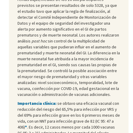
previstos se presentan resultados de solo 5328, ya que
el estudio tuvo que aplicar la regla de finalización, al
detectar el Comité Independiente de Monitorización de
Datos y el equipo de seguridad del investigador una
alerta por aumento significativo en el GI de partos
prematuros y de muerte neonatal. Los autores realizaron
análisis
post hoc
sin control de la multiplicidad de
aquellas variables que pudieran influir en el aumento de
prematuridad y muerte neonatal del GI. La diferencia en la
muerte neonatal fue atribuida a la mayor incidencia de
prematuridad en el GI, siendo sus causas las propias de
la prematuridad. Se controló la posible asociación entre
el mayor riesgo de prematuridad y otras variables
analizadas: nivel socioeconómico, temporalidad, lote de
vacuna, coinfección por COVID-19, edad gestacional en la
vacunación o administración de vacunas adicionales.
Importancia clínica:
se obtuvo una eficacia vacunal con
reducción del riesgo del 65,5% para infección por VRS y
del 69% para infección grave en los 6 primeros meses de
vida, con un NNT para infección grave de 82 (IC 95: 47 a
406)
*
. Es decir, 12 casos menos por cada 1000 vacunas
(IC 95: 2 a 21) administradas. La magnitud del efecto