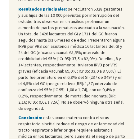
Resultados principales:
se reclutaron 5328 gestantes
y sus hijos de las 10 000 previstas por interrupción del
estudio tras observar en un análisis preliminar un
aumento de partos prematuros asociado a la vacunación.
Un total de 3426 lactantes del GI y 1711 del GC fueron
seguidos hasta los 6 meses de edad. Presentaron alguna
IRVB por VRS con asistencia médica 16 lactantes del GI y
24 del GC (eficacia vacunal: 65,5%; intervalo de
credibilidad del 95% [ICr 95]: 37,5 a 82,0%). De ellos, 8 y
14 lactantes, respectivamente, tuvieron IRVB por VRS
graves (eficacia vacunal: 69,0%; ICr 95: 33,0 a 87,6%). El
parto fue prematuro en el 6,8% del GI (237 de 3494) y en
el 4,9% del GC (riesgo relativo [RR]: 1,37; intervalo de
confianza del 95% [IC 95]: 1,08 a 1,74), con un 0,4% y
0,2%, respectivamente, de mortalidad neonatal (RR:
2,16; IC 95: 0,62 a 7,56). No se observó ninguna otra señal
de seguridad.
Conclusión:
esta vacuna materna contra el virus
respiratorio sincitial reduce el riesgo de enfermedad del
tracto respiratorio inferior que requiere asistencia
médica en los lactantes, pero aumenta el riesgo de parto