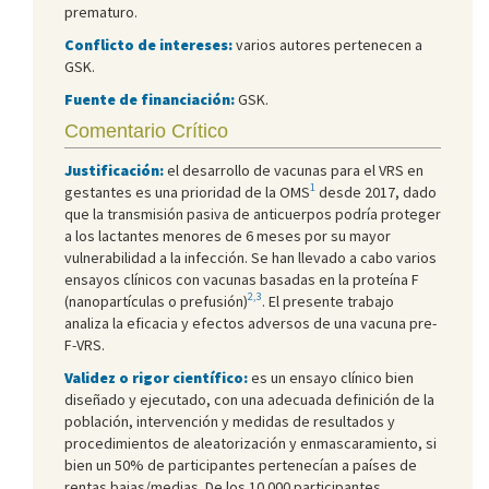
prematuro.
Conflicto de intereses:
varios autores pertenecen a
GSK.
Fuente de financiación:
GSK.
Comentario Crítico
Justificación:
el desarrollo de vacunas para el VRS en
1
gestantes es una prioridad de la OMS
desde 2017, dado
que la transmisión pasiva de anticuerpos podría proteger
a los lactantes menores de 6 meses por su mayor
vulnerabilidad a la infección. Se han llevado a cabo varios
ensayos clínicos con vacunas basadas en la proteína F
2,3
(nanopartículas o prefusión)
. El presente trabajo
analiza la eficacia y efectos adversos de una vacuna pre-
F-VRS.
Validez o rigor científico:
es un ensayo clínico bien
diseñado y ejecutado, con una adecuada definición de la
población, intervención y medidas de resultados y
procedimientos de aleatorización y enmascaramiento, si
bien un 50% de participantes pertenecían a países de
rentas bajas/medias. De los 10 000 participantes