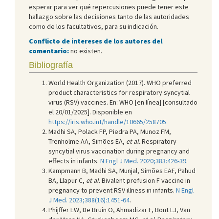
esperar para ver qué repercusiones puede tener este
hallazgo sobre las decisiones tanto de las autoridades
como de los facultativos, para su indicación.
Conflicto de intereses de los autores del
comentario:
no existen.
Bibliografía
World Health Organization (‎2017)‎. WHO preferred
product characteristics for respiratory syncytial
virus (‎RSV)‎ vaccines. En: WHO [en línea] [consultado
el 20/01/2025]. Disponible en
https://iris.who.int/handle/10665/258705
Madhi SA, Polack FP, Piedra PA, Munoz FM,
Trenholme AA, Simões EA,
et al.
Respiratory
syncytial virus vaccination during pregnancy and
effects in infants.
N Engl J Med. 2020;383:426-39
.
Kampmann B, Madhi SA, Munjal, Simões EAF, Pahud
BA, Llapur C,
et al.
Bivalent prefusion F vaccine in
pregnancy to prevent RSV illness in infants.
N Engl
J Med. 2023;388(16):1451-64
.
Phijffer EW, De Bruin O, Ahmadizar F, Bont LJ, Van