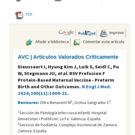
PDF
Imprimir
Añadir a biblioteca
Comentar este artículo
AVC | Artículos Valorados Críticamente
Dieussaert I, Hyung Kim J, Luik S, Seidl C, Pu
W, Stegmann JU,
et al.
RSV Prefusion F
Protein-Based Maternal Vaccine - Preterm
Birth and Other Outcomes.
N Engl J Med.
2024;390(11):1009-21
.
1
2
Revisores:
Oltra Benavent M
, Ochoa Sangrador C
.
1
Sección de Patología Infecciosa Infantil. Hospital
Universitari i Politècnic La Fe. Valencia. España.
2
Servicio de Pediatría. Complejo Asistencial de Zamora.
Zamora. España.