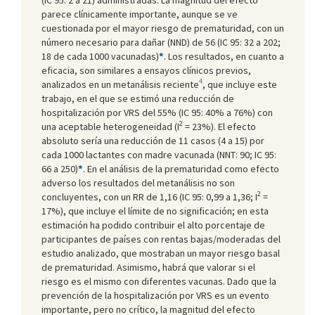
parece clínicamente importante, aunque se ve
cuestionada por el mayor riesgo de prematuridad, con un
número necesario para dañar (NND) de 56 (IC 95: 32 a 202;
18 de cada 1000 vacunadas)
*
. Los resultados, en cuanto a
eficacia, son similares a ensayos clínicos previos,
4
analizados en un metanálisis reciente
, que incluye este
trabajo, en el que se estimó una reducción de
hospitalización por VRS del 55% (IC 95: 40% a 76%) con
2
una aceptable heterogeneidad (I
= 23%). El efecto
absoluto sería una reducción de 11 casos (4 a 15) por
cada 1000 lactantes con madre vacunada (NNT: 90; IC 95:
66 a 250)
*
. En el análisis de la prematuridad como efecto
adverso los resultados del metanálisis no son
2
concluyentes, con un RR de 1,16 (IC 95: 0,99 a 1,36; I
=
17%), que incluye el límite de no significación; en esta
estimación ha podido contribuir el alto porcentaje de
participantes de países con rentas bajas/moderadas del
estudio analizado, que mostraban un mayor riesgo basal
de prematuridad. Asimismo, habrá que valorar si el
riesgo es el mismo con diferentes vacunas. Dado que la
prevención de la hospitalización por VRS es un evento
importante, pero no crítico, la magnitud del efecto