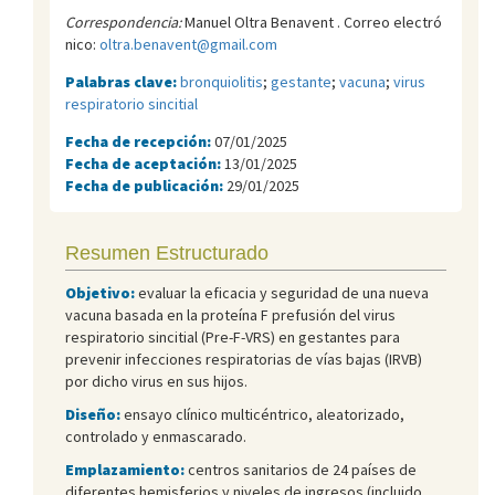
Correspondencia:
Manuel Oltra Benavent . Correo electró
nico:
oltra.benavent@gmail.com
Palabras clave:
bronquiolitis
;
gestante
;
vacuna
;
virus
respiratorio sincitial
Fecha de recepción:
07/01/2025
Fecha de aceptación:
13/01/2025
Fecha de publicación:
29/01/2025
Resumen Estructurado
Objetivo:
evaluar la eficacia y seguridad de una nueva
vacuna basada en la proteína F prefusión del virus
respiratorio sincitial (Pre-F-VRS) en gestantes para
prevenir infecciones respiratorias de vías bajas (IRVB)
por dicho virus en sus hijos.
Diseño:
ensayo clínico multicéntrico, aleatorizado,
controlado y enmascarado.
Emplazamiento:
centros sanitarios de 24 países de
diferentes hemisferios y niveles de ingresos (incluido