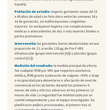
España).
Población de estudio:
mujeres gestantes sanas de 18
a 49 años de edad con feto único entre las semanas 24 y
34 de gestación, sin malformaciones congénitas
mayores. Se excluyeron mujeres con complicaciones
médicas o antecedentes de dos o más muertes fetales o
partos prematuros.
Intervención:
las gestantes fueron aleatorizadas en una
proporción de 2:1 a recibir 120 µg de Pre-F-VRS
intramuscular (grupo intervención [GI]) o placebo (grupo
control [GC]).
Medición del resultado:
la medida principal de efecto
fue cualquier IRVB por VRS que requiriera asistencia
médica, IRVB graves (saturación de oxígeno <93% o tiraje
o incapacidad para alimentarse o afectación de nivel de
conciencia) en los lactantes durante los primeros 6
meses de vida y efectos adversos en los primeros 12
meses de vida. La seguridad fue monitorizada por un
comité independiente y por el equipo investigador. Se
planificaron análisis provisionales, el primero tras el
reclutamiento de 4600 gestantes.