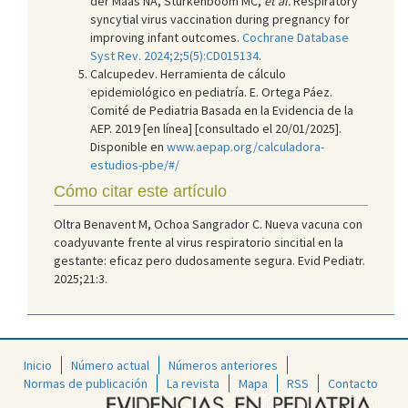
der Maas NA, Sturkenboom MC,
et al.
Respiratory
syncytial virus vaccination during pregnancy for
improving infant outcomes.
Cochrane Database
Syst Rev. 2024;2;5(5):CD015134
.
Calcupedev. Herramienta de cálculo
epidemiológico en pediatría. E. Ortega Páez.
Comité de Pediatria Basada en la Evidencia de la
AEP. 2019 [en línea] [consultado el 20/01/2025].
Disponible en
www.aepap.org/calculadora-
estudios-pbe/#/
Cómo citar este artículo
Oltra Benavent M, Ochoa Sangrador C. Nueva vacuna con
coadyuvante frente al virus respiratorio sincitial en la
gestante: eficaz pero dudosamente segura. Evid Pediatr.
2025;21:3.
Inicio
Número actual
Números anteriores
Normas de publicación
La revista
Mapa
RSS
Contacto