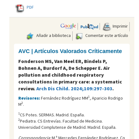
PDF
Imprimir
Añadir a biblioteca
Comentar este artículo
AVC | Artículos Valorados Críticamente
Fonderson MS, Van Meel ER, Bindels P,
Bohnen A, Burdorf A, De Schepper E. Air
pollution and childhood respiratory
consultations in primary care: a systematic
review.
Arch Dis Child. 2024;109:297-303
.
1
Revisores:
Fernández Rodríguez MM
, Aparicio Rodrigo
2
M
.
1
CS Potes. SERMAS. Madrid. España.
2
Pediatra. CS Entrevías. Facultad de Medicina.
Universidad Complutense de Madrid. Madrid. España.
Correspondencia:
M.ª Mercedes Fernández Rodríguez. Co