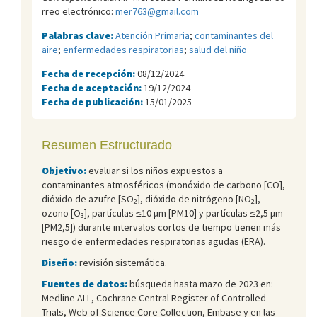
rreo electrónico:
mer763@gmail.com
Palabras clave:
Atención Primaria
;
contaminantes del
aire
;
enfermedades respiratorias
;
salud del niño
Fecha de recepción:
08/12/2024
Fecha de aceptación:
19/12/2024
Fecha de publicación:
15/01/2025
Resumen Estructurado
Objetivo:
evaluar si los niños expuestos a
contaminantes atmosféricos (monóxido de carbono [CO],
dióxido de azufre [SO
], dióxido de nitrógeno [NO
],
2
2
ozono [O
], partículas ≤10 μm [PM10] y partículas ≤2,5 μm
3
[PM2,5]) durante intervalos cortos de tiempo tienen más
riesgo de enfermedades respiratorias agudas (ERA).
Diseño:
revisión sistemática.
Fuentes de datos:
búsqueda hasta mazo de 2023 en:
Medline ALL, Cochrane Central Register of Controlled
Trials, Web of Science Core Collection, Embase y en las