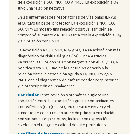
de exposición a SO
, NO
, CO y PM10. La exposición a O
2
2
3
tuvo una relación negativa.
En las enfermedades respiratorias de vías bajas (ERVB),
el O
tuvo un papel protector. La exposición a NO
, CO,
3
2
SO
y PM10 mostró una relación positiva. También se
2
comprobó aumento de ERVB/asma con la exposición al O
3
y sin relación con PM10.
La exposición a O
, PM10, NO
y SO
se relacionó con más
3
2
2
diagnóstico de rinitis alérgica (RA). Once estudios
valoraron las ERA con relación negativa con el O
y CO, y
3
positiva para SO
. Uno de los estudios describió la
2
relación entre la exposición aguda a O
, NO
, PM2,5 y
3
2
PM10 con el diagnóstico de enfermedades respiratorias
y la prescripción de inhaladores.
Conclusión:
esta revisión sistemática sugiere una
asociación entre la exposición aguda a contaminantes
atmosféricos (CA) (CO, SO
, NO
, PM10 y PM2,5) y el
2
2
aumento de consultas en atención primaria en relación
con síntomas respiratorios, incluso con exposición a
niveles en el rango de calidad del aire permitidos.
Conflicto de intereses:
los autores declaran no tener