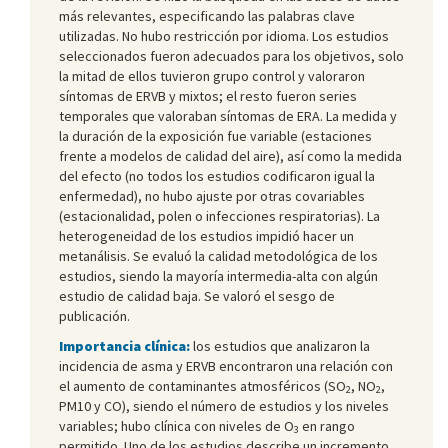
más relevantes, especificando las palabras clave
utilizadas. No hubo restricción por idioma. Los estudios
seleccionados fueron adecuados para los objetivos, solo
la mitad de ellos tuvieron grupo control y valoraron
síntomas de ERVB y mixtos; el resto fueron series
temporales que valoraban síntomas de ERA. La medida y
la duración de la exposición fue variable (estaciones
frente a modelos de calidad del aire), así como la medida
del efecto (no todos los estudios codificaron igual la
enfermedad), no hubo ajuste por otras covariables
(estacionalidad, polen o infecciones respiratorias). La
heterogeneidad de los estudios impidió hacer un
metanálisis. Se evaluó la calidad metodológica de los
estudios, siendo la mayoría intermedia-alta con algún
estudio de calidad baja. Se valoró el sesgo de
publicación.
Importancia clínica:
los estudios que analizaron la
incidencia de asma y ERVB encontraron una relación con
el aumento de contaminantes atmosféricos (SO
, NO
,
2
2
PM10 y CO), siendo el número de estudios y los niveles
variables; hubo clínica con niveles de O
en rango
3
permitido. Uno de los estudios describe un incremento