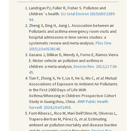
Landrigan PJ, Fuller R, Fisher S. Pollution and
children´s health.
Sci total Environ 2019;650:2389-
94
.
Zheng X, Ding H, Jiang L. Association between air
Pollutants and asthma emergency room visits and
hospital admissions in time series studies: a
systematic review and meta-analysis.
Plos One.
2015;10:e0138146
.
Gasana J, Dillikar D, Mendy A, Forno E, Ramos Vieira
E. Motor vehicle air pollution and asthma in
children: a meta-analysis.
Environ Res. 2012;117:36-
45
.
Tian F, Zhong X, Ye Y, Liu X, He G, Wu C,
et al.
Mutual
Associations of Exposure to Ambient Air Pollutants
in the First 1000 Days of Life With
Asthma/Wheezing in Children: Prospective Cohort
Study in Guangzhou, China.
JMIR Public Health
Surveill. 2024;10:e52456
.
Font-Ribera L, Rico M, Marí-Dell'Olmo M, Oliveras L,
Trapero-Bertran M, Pérez G,
et al.
Estimating
ambient air pollution mortality and disease burden
and its economic cost in Barcelona.
Environ Res.