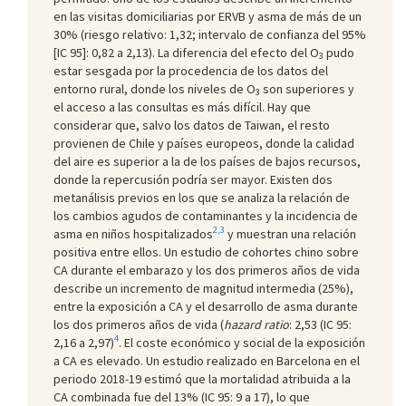
en las visitas domiciliarias por ERVB y asma de más de un
30% (riesgo relativo: 1,32; intervalo de confianza del 95%
[IC 95]: 0,82 a 2,13). La diferencia del efecto del O
pudo
3
estar sesgada por la procedencia de los datos del
entorno rural, donde los niveles de O
son superiores y
3
el acceso a las consultas es más difícil. Hay que
considerar que, salvo los datos de Taiwan, el resto
provienen de Chile y países europeos, donde la calidad
del aire es superior a la de los países de bajos recursos,
donde la repercusión podría ser mayor. Existen dos
metanálisis previos en los que se analiza la relación de
los cambios agudos de contaminantes y la incidencia de
2,3
asma en niños hospitalizados
y muestran una relación
positiva entre ellos. Un estudio de cohortes chino sobre
CA durante el embarazo y los dos primeros años de vida
describe un incremento de magnitud intermedia (25%),
entre la exposición a CA y el desarrollo de asma durante
los dos primeros años de vida (
hazard ratio
: 2,53 (IC 95:
4
2,16 a 2,97)
. El coste económico y social de la exposición
a CA es elevado. Un estudio realizado en Barcelona en el
periodo 2018-19 estimó que la mortalidad atribuida a la
CA combinada fue del 13% (IC 95: 9 a 17), lo que