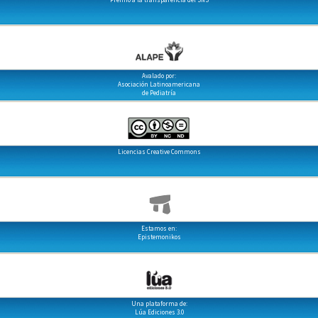
Avalado por:
Asociación Latinoamericana
de Pediatría
Licencias Creative Commons
Estamos en:
Epistemonikos
Una plataforma de:
Lúa Ediciones 3.0