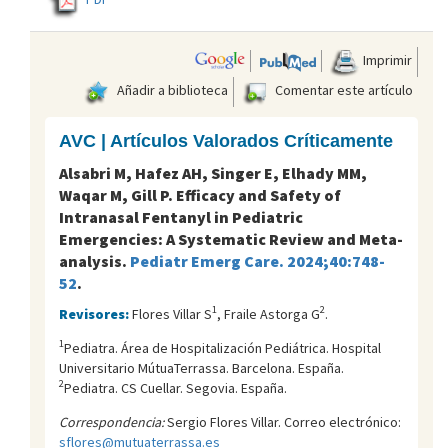
Imprimir
Añadir a biblioteca
Comentar este artículo
AVC | Artículos Valorados Críticamente
Alsabri M, Hafez AH, Singer E, Elhady MM,
Waqar M, Gill P. Efficacy and Safety of
Intranasal Fentanyl in Pediatric
Emergencies: A Systematic Review and Meta-
analysis.
Pediatr Emerg Care. 2024;40:748-
52
.
1
2
Revisores:
Flores Villar S
, Fraile Astorga G
.
1
Pediatra. Área de Hospitalización Pediátrica. Hospital
Universitario MútuaTerrassa. Barcelona. España.
2
Pediatra. CS Cuellar. Segovia. España.
Correspondencia:
Sergio Flores Villar. Correo electrónico:
sflores@mutuaterrassa.es