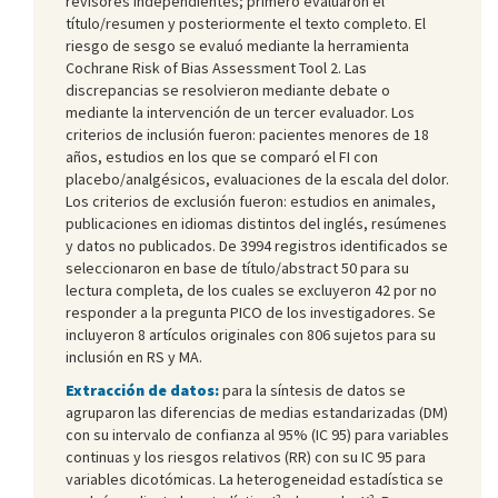
revisores independientes; primero evaluaron el
título/resumen y posteriormente el texto completo. El
riesgo de sesgo se evaluó mediante la herramienta
Cochrane Risk of Bias Assessment Tool 2. Las
discrepancias se resolvieron mediante debate o
mediante la intervención de un tercer evaluador. Los
criterios de inclusión fueron: pacientes menores de 18
años, estudios en los que se comparó el FI con
placebo/analgésicos, evaluaciones de la escala del dolor.
Los criterios de exclusión fueron: estudios en animales,
publicaciones en idiomas distintos del inglés, resúmenes
y datos no publicados. De 3994 registros identificados se
seleccionaron en base de título/abstract 50 para su
lectura completa, de los cuales se excluyeron 42 por no
responder a la pregunta PICO de los investigadores. Se
incluyeron 8 artículos originales con 806 sujetos para su
inclusión en RS y MA.
Extracción de datos:
para la síntesis de datos se
agruparon las diferencias de medias estandarizadas (DM)
con su intervalo de confianza al 95% (IC 95) para variables
continuas y los riesgos relativos (RR) con su IC 95 para
variables dicotómicas. La heterogeneidad estadística se