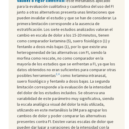
Validez o rigor científico:
este metanálisis aplicado
para la evaluación cualitativa y cuantitativa del uso del FI
junto a otras alternativas presenta unas limitaciones que
pueden invalidar el estudio y que se han de considerar. La
primera limitación corresponde a la ausencia de
estratificación. Los siete estudios analizados valoran el
cambio en escala de dolor a los 15-20 minutos, tienen
como comparador ketamina (5), suero fisiológico (1) y
fentanilo a dosis más bajas (1), por lo que existe una
heterogeneidad de las alternativas con FI, siendo la
morfina como rescate, no como comparador en la
mayoría de los estudios que se enfrentan a FI, ya que los
datos obtenidos no eran suficientes para comparar otras
3,4
posibles herramientas
como: ketamina intranasal,
suero fisiológico y fentanilo a dosis bajas. La segunda
limitación corresponde a la evaluación de la intensidad
del dolor de los estudios incluidos. Se observa una
variabilidad de este parámetro muy significativa, siendo
la escala analógica visual del dolor la más utilizada,
utilizando en este metanálisis la DM para agrupar los
cambios de dolor y poder comparar las alternativas
presentes contra FI. Existen varias escalas de dolor que
pueden dar lugar a variaciones de la intensidad con la