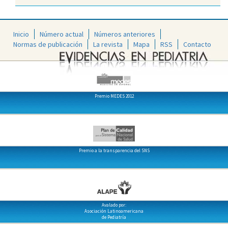
Inicio
Número actual
Números anteriores
Normas de publicación
La revista
Mapa
RSS
Contacto
Premio MEDES 2012
Premio a la transparencia del SNS
Avalado por:
Asociación Latinoamericana
de Pediatría