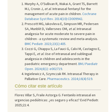
Murphy A, O'Sullivan R, Wakai A, Grant TS, Barrett
MJ, Cronin J,
et al
. Intranasal fentanyl for the
management of acute pain in children.
Cochrane
Database Syst Rev. 2014(10):CD009942
.
Prescott MG, Iakovleva E, Simpson MR, Pedersen
SA, Munblit D, Vallersnes OM,
et al.
Intranasal
analgesia for acute moderate to severe pain in
children - a systematic review and meta-analysis.
BMC Pediatr. 2023;23(1):405.
Cozzi G, Chiappa S, La Fauci G, Calvi M, Castagno E,
Tappi E,
et al.
Use of intranasal and sublingual
analgesia in children and adolescents in the
paediatric emergency department.
BMJ Paediatr
Open. 2024;8(1): e002719
.
Ingielewicz A, Szymczak RK. Intranasal Therapy in
Palliative Care.
Pharmaceutics. 2024;16(4):519
.
Cómo citar este artículo
Flores Villar S, Fraile Astorga G. Fentanilo intranasal en
urgencias pediátricas: ¿es seguro y eficaz? Evid Pediatr.
2025;21:4.