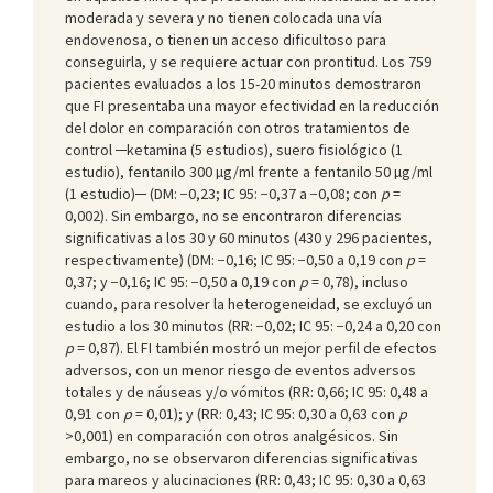
moderada y severa y no tienen colocada una vía
endovenosa, o tienen un acceso dificultoso para
conseguirla, y se requiere actuar con prontitud. Los 759
pacientes evaluados a los 15-20 minutos demostraron
que FI presentaba una mayor efectividad en la reducción
del dolor en comparación con otros tratamientos de
control ─ketamina (5 estudios), suero fisiológico (1
estudio), fentanilo 300 µg/ml frente a fentanilo 50 µg/ml
(1 estudio)─ (DM: −0,23; IC 95: −0,37 a −0,08; con
p
=
0,002). Sin embargo, no se encontraron diferencias
significativas a los 30 y 60 minutos (430 y 296 pacientes,
respectivamente) (DM: −0,16; IC 95: −0,50 a 0,19 con
p
=
0,37; y −0,16; IC 95: −0,50 a 0,19 con
p
= 0,78), incluso
cuando, para resolver la heterogeneidad, se excluyó un
estudio a los 30 minutos (RR: −0,02; IC 95: −0,24 a 0,20 con
p
= 0,87). El FI también mostró un mejor perfil de efectos
adversos, con un menor riesgo de eventos adversos
totales y de náuseas y/o vómitos (RR: 0,66; IC 95: 0,48 a
0,91 con
p
= 0,01); y (RR: 0,43; IC 95: 0,30 a 0,63 con
p
>0,001) en comparación con otros analgésicos. Sin
embargo, no se observaron diferencias significativas
para mareos y alucinaciones (RR: 0,43; IC 95: 0,30 a 0,63