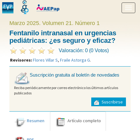
Mostr
menú
Marzo 2025. Volumen 21. Número 1
Fentanilo intranasal en urgencias
pediátricas: ¿es seguro y eficaz?
Valoración: 0 (0 Votos)
Revisores:
Flores Villar S
,
Fraile Astorga G
.
Suscripción gratuita al boletín de novedades
Reciba periódicamente por correo electrónico los últimos artículos
publicados
Suscribirse
Resumen
Artículo completo
PDF