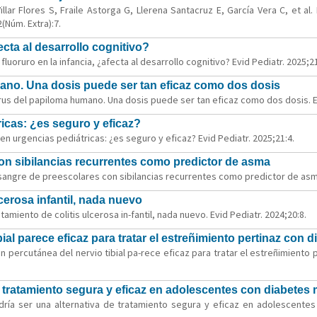
lar Flores S, Fraile Astorga G, Llerena Santacruz E, García Vera C, et al. 
(Núm. Extra):7.
ecta al desarrollo cognitivo?
luoruro en la infancia, ¿afecta al desarrollo cognitivo? Evid Pediatr. 2025;21
ano. Una dosis puede ser tan eficaz como dos dosis
irus del papiloma humano. Una dosis puede ser tan eficaz como dos dosis. Ev
ricas: ¿es seguro y eficaz?
l en urgencias pediátricas: ¿es seguro y eficaz? Evid Pediatr. 2025;21:4.
on sibilancias recurrentes como predictor de asma
 sangre de preescolares con sibilancias recurrentes como predictor de asma
lcerosa infantil, nada nuevo
tamiento de colitis ulcerosa in-fantil, nada nuevo. Evid Pediatr. 2024;20:8.
ial parece eficaz para tratar el estreñimiento pertinaz con d
n percutánea del nervio tibial pa-rece eficaz para tratar el estreñimiento p
 tratamiento segura y eficaz en adolescentes con diabetes m
odría ser una alternativa de tratamiento segura y eficaz en adolescentes 