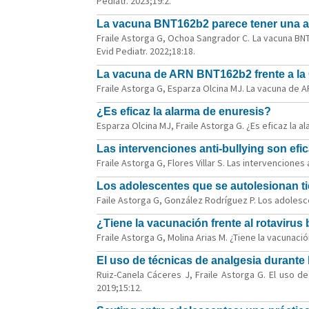
Pediatr. 2023;19:2.
La vacuna BNT162b2 parece tener una alt
Fraile Astorga G, Ochoa Sangrador C. La vacuna BN
Evid Pediatr. 2022;18:18.
La vacuna de ARN BNT162b2 frente a la 
Fraile Astorga G, Esparza Olcina MJ. La vacuna de A
¿Es eficaz la alarma de enuresis?
Esparza Olcina MJ, Fraile Astorga G. ¿Es eficaz la a
Las intervenciones anti-bullying son efi
Fraile Astorga G, Flores Villar S. Las intervenciones
Los adolescentes que se autolesionan ti
Faile Astorga G, González Rodríguez P. Los adolesce
¿Tiene la vacunación frente al rotavirus
Fraile Astorga G, Molina Arias M. ¿Tiene la vacunaci
El uso de técnicas de analgesia durante
Ruiz-Canela Cáceres J, Fraile Astorga G. El uso d
2019;15:12.