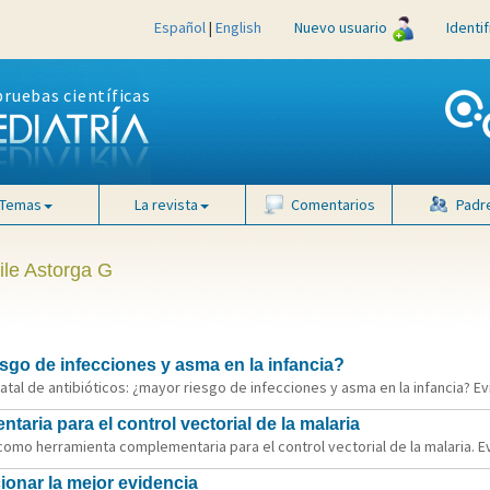
Español
|
English
Nuevo usuario
Identi
pruebas científicas
Temas
La revista
Comentarios
Padr
ile Astorga G
esgo de infecciones y asma en la infancia?
atal de antibióticos: ¿mayor riesgo de infecciones y asma en la infancia? Evi
ria para el control vectorial de la malaria
omo herramienta complementaria para el control vectorial de la malaria. Evi
cionar la mejor evidencia