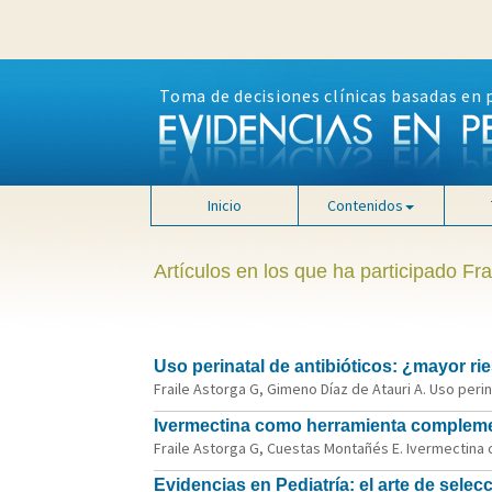
Toma de decisiones clínicas basadas en 
Inicio
Contenidos
Artículos en los que ha participado Fra
Uso perinatal de antibióticos: ¿mayor ri
Fraile Astorga G, Gimeno Díaz de Atauri A. Uso perin
Ivermectina como herramienta complementa
Fraile Astorga G, Cuestas Montañés E. Ivermectina c
Evidencias en Pediatría: el arte de selec