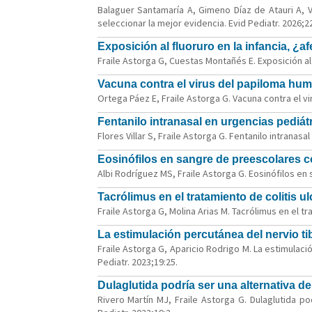
Balaguer Santamaría A, Gimeno Díaz de Atauri A, Vil
seleccionar la mejor evidencia. Evid Pediatr. 2026;22
Exposición al fluoruro en la infancia, ¿af
Fraile Astorga G, Cuestas Montañés E. Exposición al f
Vacuna contra el virus del papiloma hum
Ortega Páez E, Fraile Astorga G. Vacuna contra el v
Fentanilo intranasal en urgencias pediát
Flores Villar S, Fraile Astorga G. Fentanilo intranasa
Eosinófilos en sangre de preescolares c
Albi Rodríguez MS, Fraile Astorga G. Eosinófilos en
Tacrólimus en el tratamiento de colitis u
Fraile Astorga G, Molina Arias M. Tacrólimus en el tra
La estimulación percutánea del nervio tib
Fraile Astorga G, Aparicio Rodrigo M. La estimulació
Pediatr. 2023;19:25.
Dulaglutida podría ser una alternativa de
Rivero Martín MJ, Fraile Astorga G. Dulaglutida p