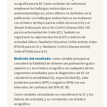
ecografía para la EII. Como estándar de referencia
emplearon los hallazgos endoscópicos y
anatomopatológicos, estos últimos no definidos en la
publicación. Los hallazgos endoscópicos se evaluaron
con el índice de Mayo para la colitis ulcerosa (CU) y el
Simple Endoscopic Score for Crohn’s Disease
(SES-CD)
para la enfermedad de Crohn (EC). También se
registraron la calprotectina fecal (CF) e índices de
actividad clínica:
Paediatric Ulcerative Colitis Activity Index
(PUCAI) para la CU y
Paediatric Crohn’s Disease Activity
Index
(PCDAI) para la EC.
Medición del resultado:
como variable principal se
consideró la fiabilidad de obtener una puntuación igual o
superior a 1 en el índice ecográfico en cualquiera de los
segmentos estudiados para el diagnóstico de EII. Se
calcularon la sensibilidad (S), especificidad (E), valor
predictivo positivo (VPP) y negativo (VPN) con sus
intervalos de confianza del 95% (IC 95).
Como variables secundarias se consideraron la CF y los
índices de actividad, y su correlación con el índice
ecográfico.