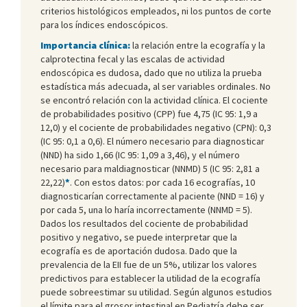
criterios histológicos empleados, ni los puntos de corte
para los índices endoscópicos.
Importancia clínica:
la relación entre la ecografía y la
calprotectina fecal y las escalas de actividad
endoscópica es dudosa, dado que no utiliza la prueba
estadística más adecuada, al ser variables ordinales. No
se encontró relación con la actividad clínica. El cociente
de probabilidades positivo (CPP) fue 4,75 (IC 95: 1,9 a
12,0) y el cociente de probabilidades negativo (CPN): 0,3
(IC 95: 0,1 a 0,6). El número necesario para diagnosticar
(NND) ha sido 1,66 (IC 95: 1,09 a 3,46), y el número
necesario para maldiagnosticar (NNMD) 5 (IC 95: 2,81 a
22,22)
*
. Con estos datos: por cada 16 ecografías, 10
diagnosticarían correctamente al paciente (NND = 16) y
por cada 5, una lo haría incorrectamente (NNMD = 5).
Dados los resultados del cociente de probabilidad
positivo y negativo, se puede interpretar que la
ecografía es de aportación dudosa. Dado que la
prevalencia de la EII fue de un 5%, utilizar los valores
predictivos para establecer la utilidad de la ecografía
puede sobreestimar su utilidad. Según algunos estudios
el límite para el grosor intestinal en Pediatría debe ser