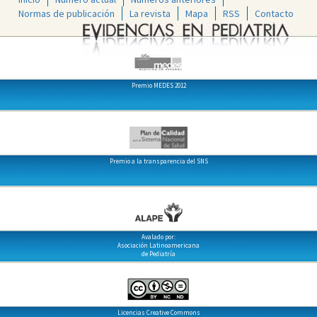
Normas de publicación
La revista
Mapa
RSS
Contacto
Premio MEDES 2012
Premio a la transparencia del SNS
Avalado por:
Asociación Latinoamericana
de Pediatría
Licencias Creative Commons