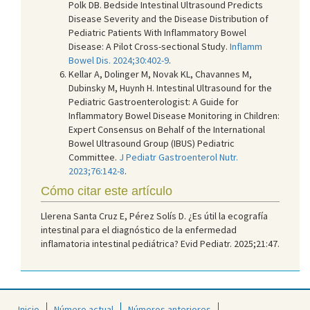
Polk DB. Bedside Intestinal Ultrasound Predicts
Disease Severity and the Disease Distribution of
Pediatric Patients With Inflammatory Bowel
Disease: A Pilot Cross-sectional Study.
Inflamm
Bowel Dis. 2024;30:402-9
.
Kellar A, Dolinger M, Novak KL, Chavannes M,
Dubinsky M, Huynh H. Intestinal Ultrasound for the
Pediatric Gastroenterologist: A Guide for
Inflammatory Bowel Disease Monitoring in Children:
Expert Consensus on Behalf of the International
Bowel Ultrasound Group (IBUS) Pediatric
Committee.
J Pediatr Gastroenterol Nutr.
2023;76:142-8
.
Cómo citar este artículo
Llerena Santa Cruz E, Pérez Solís D. ¿Es útil la ecografía
intestinal para el diagnóstico de la enfermedad
inflamatoria intestinal pediátrica? Evid Pediatr. 2025;21:47.
Inicio
Número actual
Números anteriores