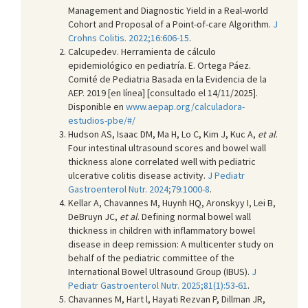
Management and Diagnostic Yield in a Real-world
Cohort and Proposal of a Point-of-care Algorithm.
J
Crohns Colitis. 2022;16:606-15
.
Calcupedev. Herramienta de cálculo
epidemiológico en pediatría. E. Ortega Páez.
Comité de Pediatria Basada en la Evidencia de la
AEP. 2019 [en línea] [consultado el 14/11/2025].
Disponible en
www.aepap.org/calculadora-
estudios-pbe/#/
Hudson AS, Isaac DM, Ma H, Lo C, Kim J, Kuc A,
et al
.
Four intestinal ultrasound scores and bowel wall
thickness alone correlated well with pediatric
ulcerative colitis disease activity.
J Pediatr
Gastroenterol Nutr. 2024;79:1000-8
.
Kellar A, Chavannes M, Huynh HQ, Aronskyy I, Lei B,
DeBruyn JC,
et al
. Defining normal bowel wall
thickness in children with inflammatory bowel
disease in deep remission: A multicenter study on
behalf of the pediatric committee of the
International Bowel Ultrasound Group (IBUS).
J
Pediatr Gastroenterol Nutr. 2025;81(1):53-61
.
Chavannes M, Hart l, Hayati Rezvan P, Dillman JR,