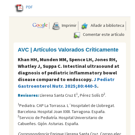
PDF
Imprimir
Añadir a biblioteca
Comentar este artículo
AVC | Artículos Valorados Críticamente
Khan HH, Munden MM, Spence LH, Jones RH,
Whatley J, Suppa C. Intestinal ultrasound at
diagnosis of pediatric inflammatory bowel
disease compared to endoscopy.
J Pediatr
Gastroenterol Nutr. 2025;80:440-5
.
1
2
Revisores:
Llerena Santa Cruz E
, Pérez Solís D
.
1
Pediatra. CAP La Torrassa. L´Hospitalet de Llobregat.
Barcelona. Hospital Joan XXIII. Tarragona. España.
2
Servicio de Pediatría. Hospital Universitario de
Cabueñes. Gijón. Asturias. España.
Correspondencia:
Enrique Llerena Santa Cruz. Correo elec