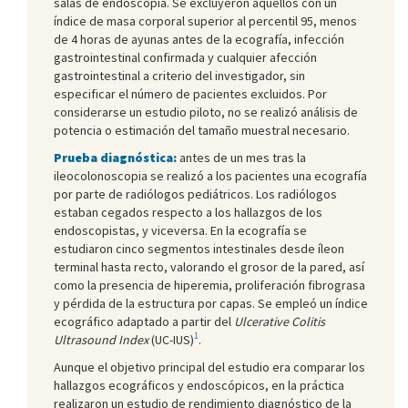
salas de endoscopia. Se excluyeron aquellos con un
índice de masa corporal superior al percentil 95, menos
de 4 horas de ayunas antes de la ecografía, infección
gastrointestinal confirmada y cualquier afección
gastrointestinal a criterio del investigador, sin
especificar el número de pacientes excluidos. Por
considerarse un estudio piloto, no se realizó análisis de
potencia o estimación del tamaño muestral necesario.
Prueba diagnóstica:
antes de un mes tras la
ileocolonoscopia se realizó a los pacientes una ecografía
por parte de radiólogos pediátricos. Los radiólogos
estaban cegados respecto a los hallazgos de los
endoscopistas, y viceversa. En la ecografía se
estudiaron cinco segmentos intestinales desde íleon
terminal hasta recto, valorando el grosor de la pared, así
como la presencia de hiperemia, proliferación fibrograsa
y pérdida de la estructura por capas. Se empleó un índice
ecográfico adaptado a partir del
Ulcerative Colitis
1
Ultrasound Index
(UC-IUS)
.
Aunque el objetivo principal del estudio era comparar los
hallazgos ecográficos y endoscópicos, en la práctica
realizaron un estudio de rendimiento diagnóstico de la