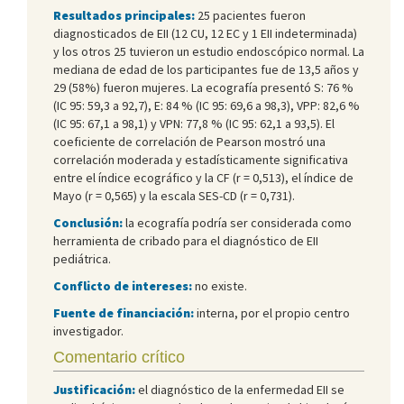
Resultados principales:
25 pacientes fueron
diagnosticados de EII (12 CU, 12 EC y 1 EII indeterminada)
y los otros 25 tuvieron un estudio endoscópico normal. La
mediana de edad de los participantes fue de 13,5 años y
29 (58%) fueron mujeres. La ecografía presentó S: 76 %
(IC 95: 59,3 a 92,7), E: 84 % (IC 95: 69,6 a 98,3), VPP: 82,6 %
(IC 95: 67,1 a 98,1) y VPN: 77,8 % (IC 95: 62,1 a 93,5). El
coeficiente de correlación de Pearson mostró una
correlación moderada y estadísticamente significativa
entre el índice ecográfico y la CF (r = 0,513), el índice de
Mayo (r = 0,565) y la escala SES-CD (r = 0,731).
Conclusión:
la ecografía podría ser considerada como
herramienta de cribado para el diagnóstico de EII
pediátrica.
Conflicto de intereses:
no existe.
Fuente de financiación:
interna, por el propio centro
investigador.
Comentario crítico
Justificación:
el diagnóstico de la enfermedad EII se