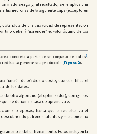
minado sesgo y, al resultado, se le aplica una
a a las neuronas de la siguiente capa (excepto en
as, dotándola de una capacidad de representación
lgoritmo deberá “aprender” el valor óptimo de los
2
area concreta a partir de un conjunto de datos
.
a red hasta generar una predicción (
Figura 2
).
na función de pérdida o coste, que cuantifica el
eal de los datos.
a de otro algoritmo (el optimizador), corrige los
y que se denomina tasa de aprendizaje.
eraciones o épocas, hasta que la red alcanza el
va descubriendo patrones latentes y relaciones no
uran antes del entrenamiento. Estos incluyen la