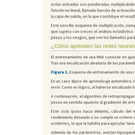
estas entradas son ponderadas multiplicándo
función no lineal, llamada función de activaci
la capa de salida, en la que constituye el result
Este sencillo esquema de multiplicación, sum
que supera con creces el análisis estadístico
pesos y los sesgos, que son los llamados pará
¿Cómo aprenden las redes neurona
El entrenamiento de una RNA consiste en ajus
Tras una inicialización aleatoria de los parám
Figura 2.
Esquema de entrenamiento de una red
En un caso típico de aprendizaje automático s
error. Como es lógico, al haberse inicializado 
A continuación, el algoritmo de retropropagaci
pesos en sentido opuesto al gradiente de erro
Este ciclo (paso hacia delante, cálculo del 
rendimiento deseado o se cumple un criterio d
evidentes, lo que la habilita para ejecutar tar
Además de los parámetros, existen hiperparám