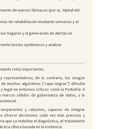
miento de nuevos fármacos (por ej.: AlphaFold
amas de rehabilitación mediante sensores y el
n sus hogares y la generación de alertas en
mente brotes epidémicos y analizar
entando retos importantes.
 representativos; de lo contrario, los sesgos
 de muchos algoritmos (“cajas negras”) dificulta
 legal en entornos críticos como la Pediatría. A
en marcos sólidos de gobernanza de datos, y la
istencial.
transparentes y robustos, capaces de integrar
ra ofrecer decisiones cada vez más precisas y
ia que ya redefine el diagnóstico, el tratamiento
ctica clínica basada en la evidencia.