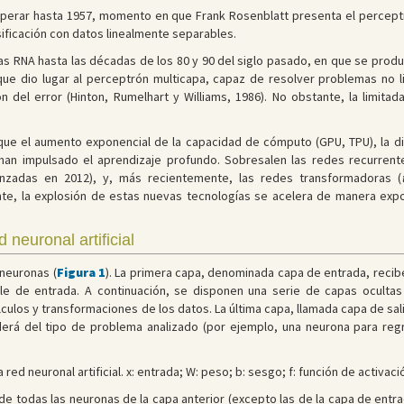
 esperar hasta 1957, momento en que Frank Rosenblatt presenta el perce
asificación con datos linealmente separables.
 las RNA hasta las décadas de los 80 y 90 del siglo pasado, en que se prod
ue dio lugar al perceptrón multicapa, capaz de resolver problemas no lin
 del error (Hinton, Rumelhart y Williams, 1986). No obstante, la limita
l que el aumento exponencial de la capacidad de cómputo (GPU, TPU), la d
 han impulsado el aprendizaje profundo. Sobresalen las redes recurrent
anzadas en 2012), y, más recientemente, las redes transformadoras (
nte, la explosión de estas nuevas tecnologías se acelera de manera exp
neuronal artificial
neuronas (
Figura 1
). La primera capa, denominada capa de entrada, recibe 
le de entrada. A continuación, se disponen una serie de capas ocultas
ulos y transformaciones de los datos. La última capa, llamada capa de salid
á del tipo de problema analizado (por ejemplo, una neurona para regres
red neuronal artificial. x: entrada; W: peso; b: sesgo; f: función de activació
 de todas las neuronas de la capa anterior (excepto las de la capa de entr