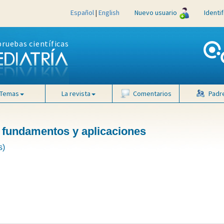
Español
|
English
Nuevo usuario
Identi
pruebas científicas
Temas
La revista
Comentarios
Padr
: fundamentos y aplicaciones
s)