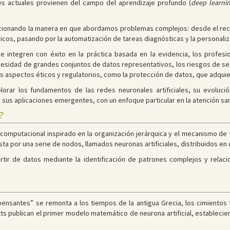
es actuales provienen del campo del aprendizaje profundo (
deep learni
cionando la manera en que abordamos problemas complejos: desde el re
nicos, pasando por la automatización de tareas diagnósticas y la personali
 integren con éxito en la práctica basada en la evidencia, los profes
ecesidad de grandes conjuntos de datos representativos, los riesgos de sesg
los aspectos éticos y regulatorios, como la protección de datos, que adquie
lorar los fundamentos de las redes neuronales artificiales, su evolución
y sus aplicaciones emergentes, con un enfoque particular en la atención sani
?
o computacional inspirado en la organización jerárquica y el mecanismo de 
 por una serie de nodos, llamados neuronas artificiales, distribuidos en ca
tir de datos mediante la identificación de patrones complejos y relac
pensantes” se remonta a los tiempos de la antigua Grecia, los cimientos
ts publican el primer modelo matemático de neurona artificial, establecien