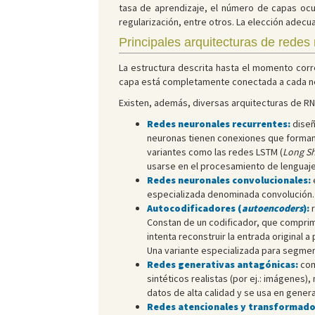
tasa de aprendizaje, el número de capas ocul
regularización, entre otros. La elección adec
Principales arquitecturas de redes
La estructura descrita hasta el momento corr
capa está completamente conectada a cada neur
Existen, además, diversas arquitecturas de RN
Redes neuronales recurrentes:
diseñ
neuronas tienen conexiones que forman c
variantes como las redes LSTM (
Long S
usarse en el procesamiento de lenguaje 
Redes neuronales convolucionales:
e
especializada denominada convolución.
Autocodificadores (
autoencoders
):
Constan de un codificador, que comprime
intenta reconstruir la entrada original 
Una variante especializada para segmen
Redes generativas antagónicas:
com
sintéticos realistas (por ej.: imágenes)
datos de alta calidad y se usa en gener
Redes atencionales y transformado