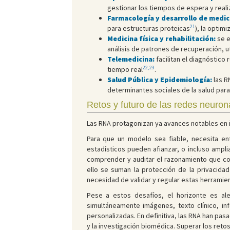
gestionar los tiempos de espera y reali
Farmacología y desarrollo de medi
21
para estructuras proteicas
), la optim
Medicina física y rehabilitación:
se e
análisis de patrones de recuperación, u
Telemedicina:
facilitan el diagnóstico
22,23
tiempo real
.
Salud Pública y Epidemiología:
las R
determinantes sociales de la salud para
Retos y futuro de las redes neuron
Las RNA protagonizan ya avances notables en i
Para que un modelo sea fiable, necesita en
estadísticos pueden afianzar, o incluso amplia
comprender y auditar el razonamiento que con
ello se suman la protección de la privacida
necesidad de validar y regular estas herramien
Pese a estos desafíos, el horizonte es al
simultáneamente imágenes, texto clínico, i
personalizadas. En definitiva, las RNA han pas
y la investigación biomédica. Superar los retos