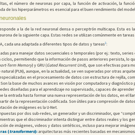
tas, el número de neuronas por capa, la función de activación, la func
uada de los hiperparámetros es esencial para el buen rendimiento del mode
 neuronales
esponde a la de la red neuronal densa o perceptrón multicapa. Esta es l
ona de la siguiente capa. Estas redes se utilizan comúnmente en tareas se
2
A, cada una adaptada a diferentes tipos de datos y tareas
:
adas para manejar datos secuenciales o temporales (por ej.: texto, series
iclos, permitiendo que la información de pasos anteriores persista, lo qu
hort-Term Memory
) y GRU (
Gated Recurrent Unit
), que son efectivas para 
natural (PLN), aunque, en la actualidad, se ven superadas por otras arqui
specializadas en el procesamiento de datos con estructura de rejilla, com
 Son la base de muchos avances en visión por computadora y diagnóstico 
redes diseñadas para el aprendizaje no supervisado, capaces de aprender
 la entrada hasta formar una nueva representación de los datos, en el llam
a partir de la representación codificada. Son útiles para compresión de dato
tación de imágenes es la U-Net.
puestas por dos sub-redes, un generador y un discriminador, que “compiten
, mientras que el discriminador intenta distinguir entre datos reales y los 
ación de imágenes, videos y datos sintéticos, incluso para mejorar imágen
ras (
transformers
):
arquitecturas más recientes basadas en mecanismos 