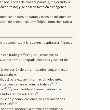
sar secuencias de manera paralela, mejorando la
ión de texto) y se aplican también a imágenes,
mes cantidades de datos y miles de millones de
ión de problemas en múltiples dominios. Son la
 tratamientos y la gestión hospitalaria. Algunas
7,8
dicas (radiografías
, TAC, resonancias
12
as, tumores
, retinopatía diabética y cáncer de
n la detección de enfermedades congénitas, el
o prematuro.
íficos) para extraer información relevante,
14,15
atización de tareas administrativas
.
16,17
cos”
para identificar biomarcadores de
18
mizando efectos adversos
.
volución y complicaciones de enfermedades
19,20
ventivas
.
pacientes, predecir la estancia hospitalaria,