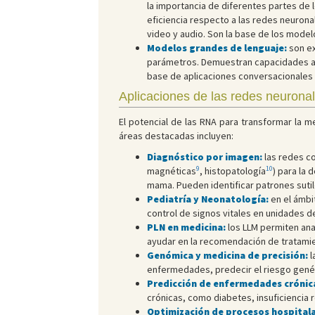
la importancia de diferentes partes de l
eficiencia respecto a las redes neurona
video y audio. Son la base de los model
Modelos grandes de lenguaje:
son ex
parámetros. Demuestran capacidades av
base de aplicaciones conversacionales
Aplicaciones de las redes neurona
El potencial de las RNA para transformar la m
áreas destacadas incluyen:
Diagnóstico por imagen:
las redes co
9
10
magnéticas
, histopatología
) para la
mama. Pueden identificar patrones sutil
Pediatría y Neonatología:
en el ámbi
control de signos vitales en unidades d
PLN en medicina:
los LLM permiten anal
ayudar en la recomendación de tratamien
Genómica y medicina de precisión:
l
enfermedades, predecir el riesgo genéti
Predicción de enfermedades crónic
crónicas, como diabetes, insuficiencia 
Optimización de procesos hospitala