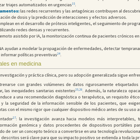
15
zar triajes automatizados en urgencias
.
camentos:
las redes recurrentes y las antagónicas contribuyen al descubri
ización de dosis y la predicción de interacciones y efectos adversos.
mplean en el desarrollo de prótesis inteligentes, el seguimiento de progr
tilizando redes densas y recurrentes.
 remoto asistido por IA, la monitorización continua de pacientes crónicos e
NA ayudan a modelar la propagación de enfermedades, detectar temprana
24
 informar políticas preventivas
.
ales en medicina
nvestigación y práctica clínica, pero su adopción generalizada sigue enfr
trenarse con grandes volúmenes de datos rigurosamente etiquetados y
25,26
r, las inequidades sanitarias existentes
. Además, la naturaleza opaca
duce a una recomendación diagnóstica o terapéutica, un requisito ético y
d y la seguridad de la información sensible de los pacientes, que exig
tas con el mismo rigor que cualquier dispositivo médico antes de su uso as
27
entador
: la investigación avanza hacia modelos más interpretables, 
nformación genómica y datos procedentes de dispositivos portátiles pa
ado de ser un concepto teórico a convertirse en una tecnología revolucionar
 descritos será clave para que su impacto positivo se extienda a toda la prá