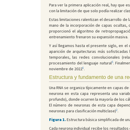
Para ver la primera aplicación real, hay que
con la limitación de que solo podía realizar cl
Estas limitaciones ralentizan el desarrollo de
mano de la incorporación de capas ocultas, q
proporcionó el algoritmo de retropropagación
entrenamiento frenaron su expansión masiva.
Y así llegamos hasta el presente siglo, en e
aparición de arquitecturas más sofisticadas
temporales, las redes convolucionales (rel
5
procesamiento del lenguaje natural
. Finalme
6
noviembre de 2022
.
Estructura y fundamento de una red 
Una RNA se organiza típicamente en capas de 
neurona en esta capa representa una variab
profundo), donde ocurren la mayoría de los cálc
El número de neuronas de esta capa depender
2
neuronas para clasificación multiclase)
.
Figura 1.
Estructura básica simplificada de una 
Cada neurona individual recibe los resultados