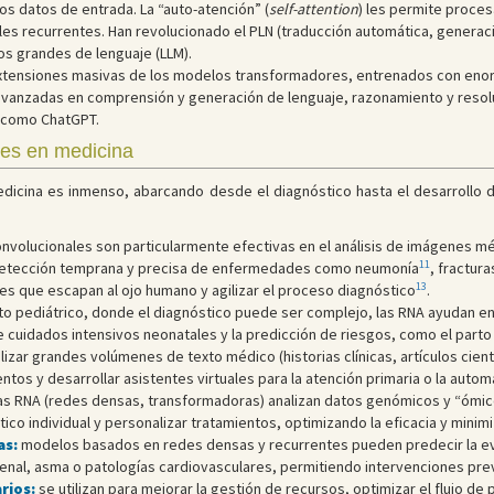
os datos de entrada. La “auto-atención” (
self-attention
) les permite proce
les recurrentes. Han revolucionado el PLN (traducción automática, generac
os grandes de lenguaje (LLM).
tensiones masivas de los modelos transformadores, entrenados con enor
anzadas en comprensión y generación de lenguaje, razonamiento y resoluc
 como ChatGPT.
les en medicina
edicina es inmenso, abarcando desde el diagnóstico hasta el desarrollo de
nvolucionales son particularmente efectivas en el análisis de imágenes mé
11
 detección temprana y precisa de enfermedades como neumonía
, fractur
13
es que escapan al ojo humano y agilizar el proceso diagnóstico
.
to pediátrico, donde el diagnóstico puede ser complejo, las RNA ayudan e
e cuidados intensivos neonatales y la predicción de riesgos, como el part
izar grandes volúmenes de texto médico (historias clínicas, artículos cient
tos y desarrollar asistentes virtuales para la atención primaria o la autom
as RNA (redes densas, transformadoras) analizan datos genómicos y “ómi
co individual y personalizar tratamientos, optimizando la eficacia y mini
as:
modelos basados en redes densas y recurrentes pueden predecir la e
renal, asma o patologías cardiovasculares, permitiendo intervenciones pre
rios:
se utilizan para mejorar la gestión de recursos, optimizar el flujo de 