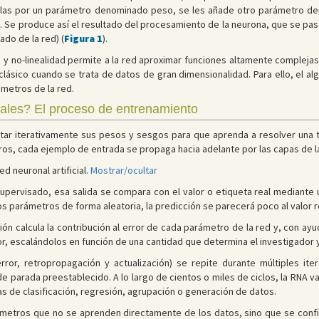
las por un parámetro denominado peso, se les añade otro parámetro deno
ón. Se produce así el resultado del procesamiento de la neurona, que se pas
ado de la red) (
Figura 1
).
a y no-linealidad permite a la red aproximar funciones altamente complej
 clásico cuando se trata de datos de gran dimensionalidad. Para ello, el a
metros de la red.
les? El proceso de entrenamiento
tar iterativamente sus pesos y sesgos para que aprenda a resolver una t
etros, cada ejemplo de entrada se propaga hacia adelante por las capas de l
 neuronal artificial.
Mostrar/ocultar
upervisado, esa salida se compara con el valor o etiqueta real mediante u
los parámetros de forma aleatoria, la predicción se parecerá poco al valor r
ón calcula la contribución al error de cada parámetro de la red y, con ayud
r, escalándolos en función de una cantidad que determina el investigador 
error, retropropagación y actualización) se repite durante múltiples it
e parada preestablecido. A lo largo de cientos o miles de ciclos, la RNA 
eas de clasificación, regresión, agrupación o generación de datos.
etros que no se aprenden directamente de los datos, sino que se config